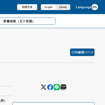
Language
EN
利用方法
Light
Dark
辞書検索
（五十音順）
印刷用ページ
究所）