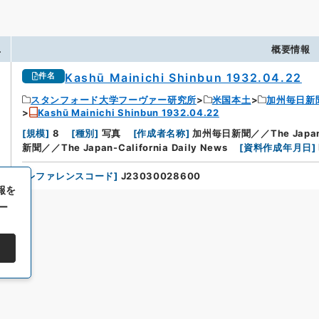
.
概要情報
Kashū Mainichi Shinbun 1932.04.22
件名
スタンフォード大学フーヴァー研究所
米国本土
加州毎日新
Kashū Mainichi Shinbun 1932.04.22
[
規模
]
8
[
種別
]
写真
[
作成者名称
]
加州毎日新聞／／The Japan-Ca
新聞／／The Japan-California Daily News
[
資料作成年月日
]
[
レファレンスコード
]
J23030028600
報を
ー
All rights reserved/Copyright©
Japan Center for Asian Historical Record