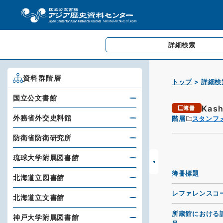
詳細検索
資料群階層
トップ
詳細検
国立公文書館
Kash
簿冊
外務省外交史料館
階層
スタンフ
防衛省防衛研究所
琉球大学附属図書館
簿冊標題
北海道立図書館
レファレンスコ
北海道立文書館
所蔵館における
神戸大学附属図書館