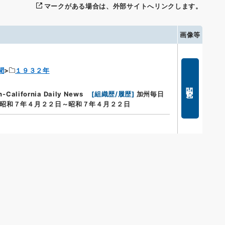
マークがある場合は、外部サイトへリンクします。
画像等
聞
１９３２年
閲覧
lifornia Daily News
[
組織歴/履歴
]
加州毎日
昭和７年４月２２日～昭和７年４月２２日
s