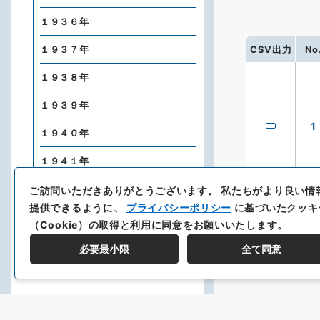
１９３６年
CSV出力
No
１９３７年
１９３８年
１９３９年
1
１９４０年
１９４１年
１９４２年
ご訪問いただきありがとうございます。
私たちがより良い情
提供できるように、
プライバシーポリシー
に基づいたクッキ
紐育新報
（Cookie）の取得と利用に同意をお願いいたします。
ハワイ
必要最小限
全て同意
南米
東南アジア