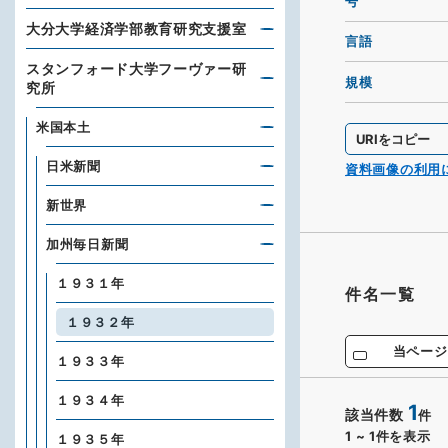
号
大分大学経済学部教育研究支援室
言語
スタンフォード大学フーヴァー研
規模
究所
米国本土
URIをコピー
日米新聞
資料画像の利用
新世界
加州毎日新聞
１９３１年
件名一覧
１９３２年
当ページ
１９３３年
１９３４年
1
該当件数
件
1
~
1
件を表示
１９３５年