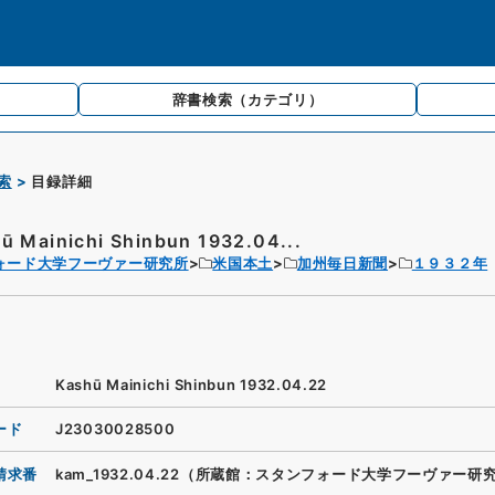
辞書検索
（カテゴリ）
索
目録詳細
ū Mainichi Shinbun 1932.04...
ォード大学フーヴァー研究所
米国本土
加州毎日新聞
１９３２年
Kashū Mainichi Shinbun 1932.04.22
ード
J23030028500
請求番
kam_1932.04.22（所蔵館：スタンフォード大学フーヴァー研