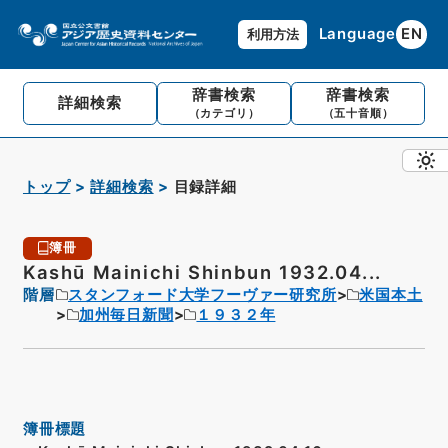
Language
EN
利用方法
辞書検索
辞書検索
詳細検索
（カテゴリ）
（五十音順）
トップ
詳細検索
目録詳細
簿冊
Kashū Mainichi Shinbun 1932.04...
階層
スタンフォード大学フーヴァー研究所
米国本土
加州毎日新聞
１９３２年
簿冊標題