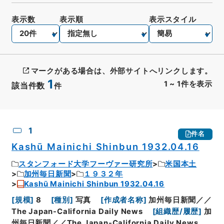
表示数
表示順
表示スタイル
マークがある場合は、外部サイトへリンクします。
1
1
~
1
件を表示
該当件数
件
CSV出力
No.
概要情報
画像等
1
件名
Kashū Mainichi Shinbun 1932.04.16
スタンフォード大学フーヴァー研究所
米国本土
加州毎日新聞
１９３２年
Kashū Mainichi Shinbun 1932.04.16
[
規模
]
8
[
種別
]
写真
[
作成者名称
]
加州毎日新聞／／
The Japan-California Daily News
[
組織歴/履歴
]
加
州毎日新聞／／The Japan-California Daily News