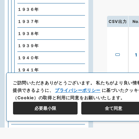
１９３６年
CSV出力
No
１９３７年
１９３８年
１９３９年
1
１９４０年
１９４１年
１９４２年
ご訪問いただきありがとうございます。
私たちがより良い情
提供できるように、
プライバシーポリシー
に基づいたクッキ
紐育新報
（Cookie）の取得と利用に同意をお願いいたします。
ハワイ
必要最小限
全て同意
南米
東南アジア