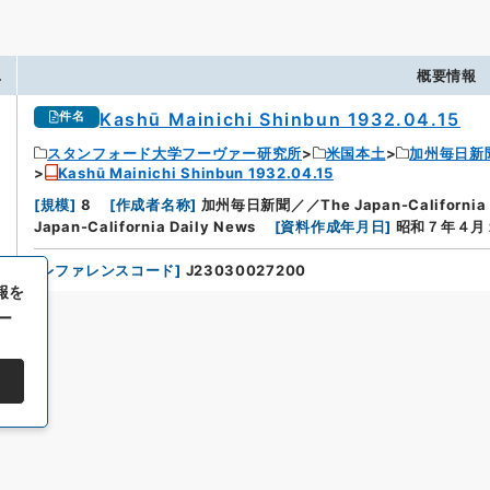
.
概要情報
Kashū Mainichi Shinbun 1932.04.15
件名
スタンフォード大学フーヴァー研究所
米国本土
加州毎日新
Kashū Mainichi Shinbun 1932.04.15
[
規模
]
8
[
作成者名称
]
加州毎日新聞／／The Japan-California D
Japan-California Daily News
[
資料作成年月日
]
昭和７年４月
[
レファレンスコード
]
J23030027200
報を
ー
All rights reserved/Copyright©
Japan Center for Asian Historical Record