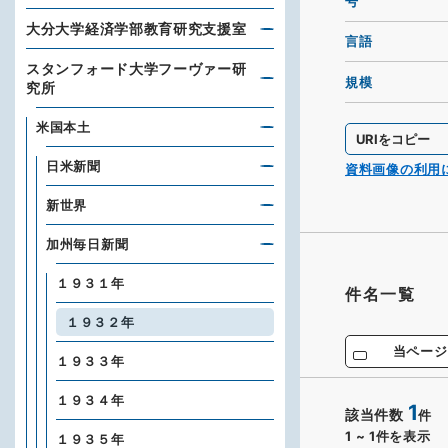
号
大分大学経済学部教育研究支援室
言語
スタンフォード大学フーヴァー研
規模
究所
米国本土
URIをコピー
日米新聞
資料画像の利用
新世界
加州毎日新聞
１９３１年
件名一覧
１９３２年
当ページ
１９３３年
１９３４年
1
該当件数
件
1
~
1
件を表示
１９３５年