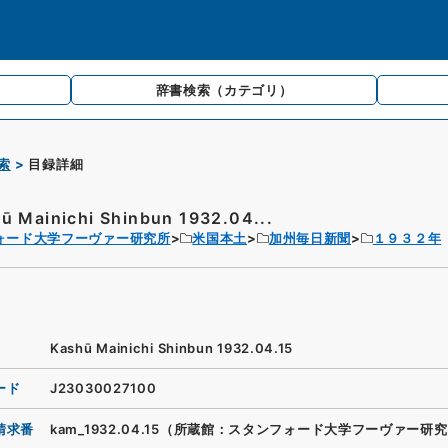
辞書検索
（カテゴリ）
索
目録詳細
ū Mainichi Shinbun 1932.04...
ォード大学フーヴァー研究所
米国本土
加州毎日新聞
１９３２年
Kashū Mainichi Shinbun 1932.04.15
ード
J23030027100
請求番
kam_1932.04.15（所蔵館：スタンフォード大学フーヴァー研