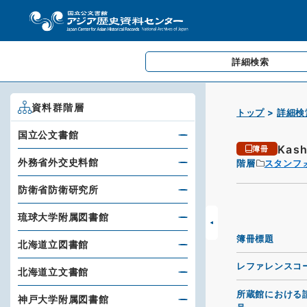
詳細検索
資料群階層
トップ
詳細検
国立公文書館
Kash
簿冊
外務省外交史料館
階層
スタンフ
防衛省防衛研究所
琉球大学附属図書館
簿冊標題
北海道立図書館
レファレンスコ
北海道立文書館
所蔵館における
神戸大学附属図書館