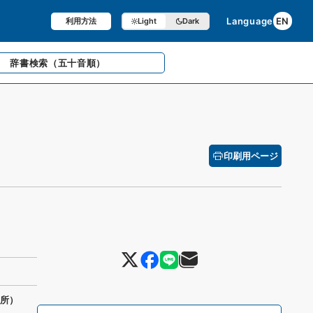
Language
EN
利用方法
Light
Dark
辞書検索
（五十音順）
印刷用ページ
究所）