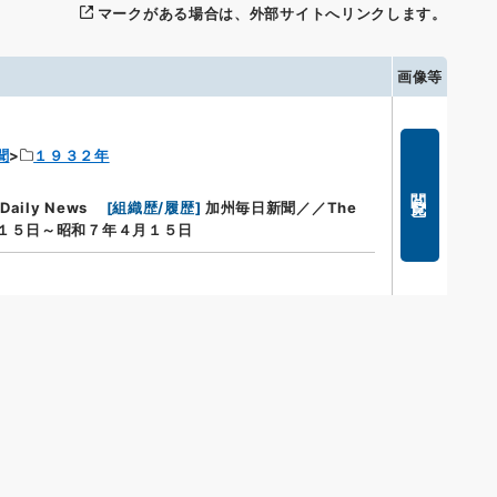
マークがある場合は、外部サイトへリンクします。
画像等
聞
１９３２年
閲覧
aily News
[
組織歴/履歴
]
加州毎日新聞／／The
１５日～昭和７年４月１５日
s