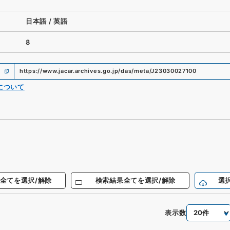
日本語
/
英語
8
https://www.jacar.archives.go.jp/das/meta/J23030027100
について
全てを選択/解除
検索結果全てを選択/解除
選
表示数