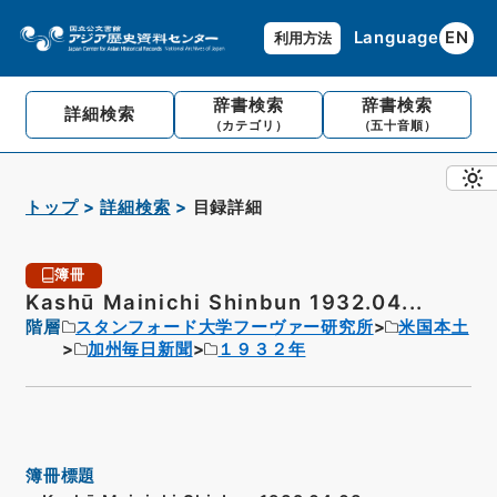
Language
EN
利用方法
辞書検索
辞書検索
詳細検索
（カテゴリ）
（五十音順）
トップ
詳細検索
目録詳細
簿冊
Kashū Mainichi Shinbun 1932.04...
階層
スタンフォード大学フーヴァー研究所
米国本土
加州毎日新聞
１９３２年
簿冊標題