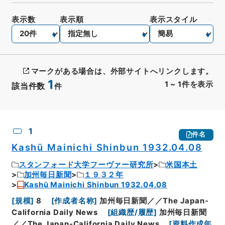
表示数
表示順
表示スタイル
マークがある場合は、外部サイトへリンクします。
1
1
~
1
件を表示
該当件数
件
CSV出力
No.
概要情報
画像等
1
件名
Kashū Mainichi Shinbun 1932.04.08
スタンフォード大学フーヴァー研究所
米国本土
加州毎日新聞
１９３２年
Kashū Mainichi Shinbun 1932.04.08
[
規模
]
8
[
作成者名称
]
加州毎日新聞／／The Japan-
California Daily News
[
組織歴/履歴
]
加州毎日新聞
／／The Japan-California Daily News
[
資料作成年