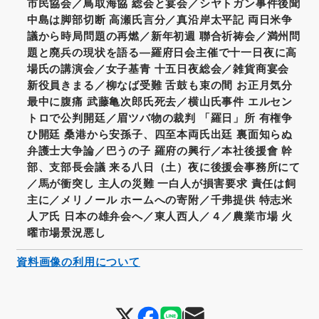
市民協会／鳥取海協 総会と宴会／シヤトガン事件後聞
中島は脚部切断 高瀬氏言分／真沿岸太平記 両日米争
議から時局問題の再燃／新年初週 聯合祈祷会／満州問
題と廃兵の現状を語る―羅府日会主催で十一日夜に高
場氏の講演会／女子基青 十五日夜総会／雑貨商宴会
新役員きまる／柳なば受難 舌鼓も束の間 お正月気分
最中に腹痛 武藤亀次郎氏死去／横山氏事件 エルセン
トロで公判開廷／眉ツバ物の裁判 「羅日」所 有権争
ひ開廷 桑港から安孫子、四至本両氏出廷 裏面知らぬ
弁護士大争論／巴うの子 羅府の興行／本社後援會 幹
部、支部長会議 来る八日（土）夜に後援会事務所にて
／馬が衝突し 主人の災難 一白人が損害要求 責任は飼
主に／メリノール ホームへの寄附／千弗提供 特志米
人ア氏 日本の雄弁会へ／東人西人／４／農業市場 火
曜市場景況悪し
資料画像の利用について