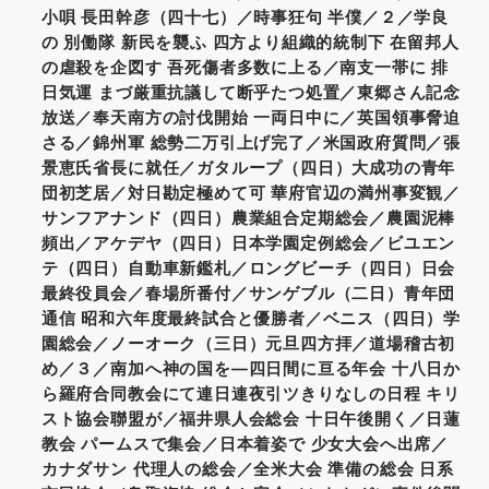
小唄 長田幹彦（四十七）／時事狂句 半僕／２／学良
の 別働隊 新民を襲ふ 四方より組織的統制下 在留邦人
の虐殺を企図す 吾死傷者多数に上る／南支一帯に 排
日気運 まづ厳重抗議して断乎たつ処置／東郷さん記念
放送／奉天南方の討伐開始 一両日中に／英国領事脅迫
さる／錦州軍 総勢二万引上げ完了／米国政府質問／張
景恵氏省長に就任／ガタループ（四日）大成功の青年
団初芝居／対日勘定極めて可 華府官辺の満州事変観／
サンフアナンド（四日）農業組合定期総会／農園泥棒
頻出／アケデヤ（四日）日本学園定例総会／ビユエン
テ（四日）自動車新鑑札／ロングビーチ（四日）日会
最終役員会／春場所番付／サンゲブル（二日）青年団
通信 昭和六年度最終試合と優勝者／ベニス（四日）学
園総会／ノーオーク（三日）元旦四方拝／道場稽古初
め／３／南加へ神の国を―四日間に亘る年会 十八日か
ら羅府合同教会にて連日連夜引ツきりなしの日程 キリ
スト協会聯盟が／福井県人会総会 十日午後開く／日蓮
教会 パームスで集会／日本着姿で 少女大会へ出席／
カナダサン 代理人の総会／全米大会 準備の総会 日系