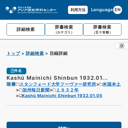
Language
EN
利用方法
辞書検索
辞書検索
詳細検索
（カテゴリ）
（五十音順）
トップ
詳細検索
目録詳細
件名
Kashū Mainichi Shinbun 1932.01...
階層
スタンフォード大学フーヴァー研究所
米国本土
加州毎日新聞
１９３２年
Kashū Mainichi Shinbun 1932.01.05