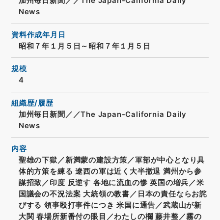
加州毎日新聞／／The Japan-California Daily
News
資料作成年月日
昭和７年１月５日～昭和７年１月５日
規模
4
組織歴/履歴
加州毎日新聞／／The Japan-California Daily
News
内容
聖雄の下獄／新満蒙の建設方策／軍部が中心となり具
体的方策を練る 遼西の軍は近く大半撤退 満州から参
謀招致／印度 反逆す 各地に流血の惨 英国の増兵／米
国議会の不況法案 大統領の教書／日本の責任ならお詫
びする 領事殴打事件につき 米国に通告／武蔵山が新
大関 春場所新番付の眼目／わたしの欄 藤井整／霧の