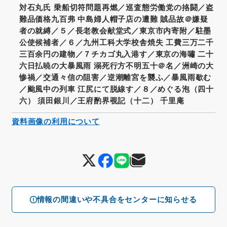
対石丸氏 乗船切符問題再燃／巡査態労働党の挌闘／盗
難品価格九百弗 中島婦人帽子店の遭難 賊品故＠嫌疑
者の就縛／５／長老教会献堂式／東京市内寄附／駐墨
公使候補者／６／九州工科大学校舎焼失 工費三万二千
三百余円の建物／７チカゴ丸入港す／東京の海嘯 二十
六日払暁の大暴風雨 溺死行方不明五十＠名／洲崎の大
惨禍／交通々信の阻害／逆潮離宮を襲ふ／暴風雨歇む
／颱風中の列車 江尻にて脱線す／８／めぐる泡（四十
六） 須田銀川／王府酌界覗記（十二） 千里庵
資料画像の利用について
情報の間違いや不具合をセンターに知らせる