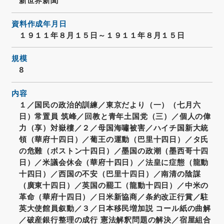
新世界新聞
資料作成年月日
１９１１年８月１５日～１９１１年８月１５日
規模
8
内容
１／国民の政治的訓練／東京だより（一）（七月六
日）常置員 筑峰／回教と青年土国党（三）／個人の偉
力（享）対嶽樓／２／母国海嘯被害／ハイチ国新大統
領（華府十四日）／葡王の運動（巴里十四日）／タ氏
の危難（ボストン十四日）／墨国の政潮（墨西哥十四
日）／米議会休会（華府十四日）／法皇に症態（龍動
十四日）／西国の不安（巴里十四日）／南清の陰謀
（廣東十四日）／英国の罷工（龍動十四日）／中米の
革命（華府十四日）／日米新協商／条約改正行賞／駐
英大使館員叙動／３／日本移民増加説 コール紙の曲解
／破産銀行整理の成行 憲法解釈問題の解決／宿屋組合