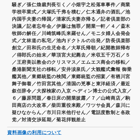
騒ぎ／張仁煥裁判長引く／小畑宇之松落車事件／商業
学校卒業式／大塚氏千弗を積む／仁木通弁の酒乱／池
内国手夫妻の帰国／清家氏夫妻亦帰る／記者倶楽部の
決議／記者忘年会／伊藤は無罪／開業一軒／４／斎木
牧師の解任／川崎筑峰氏来羅せん／モニタ婦人会発会
式／文林道の私宅／池内ドクトルの出発／防長倶楽部
創立／田和氏の生児命名／大草氏帰朝／紀開教師帰布
／得郎氏の始末／華頂宮大妃薨去／米収五千万石／５
／王府美以教会のクリスマス／エムエス商会の移転／
桑港新聞支社の移転／安井涙泉氏／大観艦式彙報 御乗
艦其他／東郷統監の検閲／東郷統監の招宴／有栖川宮
舞子御着／竹田宮其他／清国の兇事と東洋経済／最近
叙任辞令／大探検家の入京 ヘディン博士の公式入京／
６／藤原問題／春日床の開業披露／７／山崎商店／駒
田商店の大改革／柴田重役来殿／ワツサ会員／森川に
疑ひなからん／市川日米他行せん／電話度数制と各政
党／対清交渉延期／菊花拝観差止
資料画像の利用について