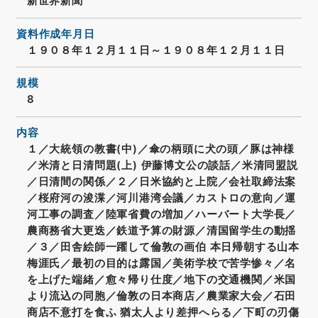
新世界新聞
資料作成年月日
１９０８年１２月１１日～１９０８年１２月１１日
規模
8
内容
１／大統領の教書(中)／傘の柄頭に犬の頭／豚は神様
／米清と日清問題(上) 伊藤博文公の談話／米清同盟説
／日清間の関係／２／日米協約と上院／会社取締法案
／桜府河の浚渫／河川港湾会議／カストロの意向／運
河工事の調査／陸軍省費の増加／ハーバート大学長／
農商務省大更迭／鉄道予算の財源／清国留学生の動揺
／３／田舎絵師一躍して倫敦の画伯 本日帰朝する山本
梅涯氏／最初の目的は露国／美術学校で苦学惨々／名
を上げた端緒／愈々帰り仕度／地下の交通機関／米国
より流込の同胞／倫敦の日本商店／農業家大会／石田
商店不意打を食ふ 猶太人より差押へらる／下町の刃傷