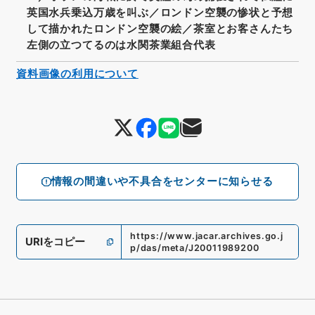
英国水兵乗込万歳を叫ぶ／ロンドン空襲の惨状と予想
して描かれたロンドン空襲の絵／茶室とお客さんたち
左側の立つてるのは水関茶業組合代表
資料画像の利用について
情報の間違いや不具合をセンターに知らせる
https://www.jacar.archives.go.j
URIをコピー
p/das/meta/J20011989200