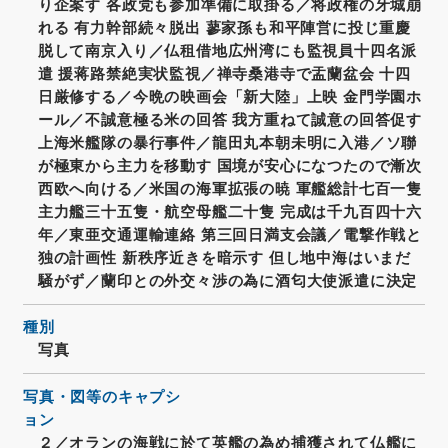
り企案す 各政党も参加準備に取掛る／将政権の牙城崩
れる 有力幹部続々脱出 蓼家孫も和平陣営に投じ重慶
脱して南京入り／仏租借地広州湾にも監視員十四名派
遣 援蒋路禁絶実状監視／禅寺桑港寺で盂蘭盆会 十四
日厳修する／今晩の映画会「新大陸」上映 金門学園ホ
ール／不誠意極る米の回答 我方重ねて誠意の回答促す
上海米艦隊の暴行事件／龍田丸本朝未明に入港／ソ聯
が極東から主力を移動す 国境が安心になつたので漸次
西欧へ向ける／米国の海軍拡張の暁 軍艦総計七百一隻
主力艦三十五隻・航空母艦二十隻 完成は千九百四十六
年／東亜交通運輸連絡 第三回日満支会議／電撃作戦と
独の計画性 新秩序近きを暗示す 但し地中海はいまだ
騒がず／蘭印との外交々渉の為に酒匂大使派遣に決定
種別
写真
写真・図等のキャプシ
ョン
２／オランの海戦に於て英艦の為め捕獲されて仏艦に