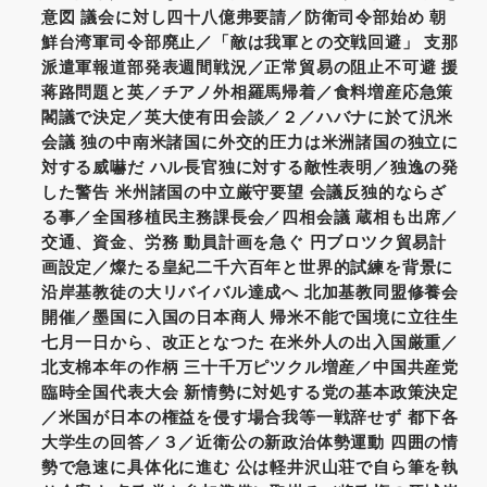
意図 議会に対し四十八億弗要請／防衛司令部始め 朝
鮮台湾軍司令部廃止／「敵は我軍との交戦回避」 支那
派遣軍報道部発表週間戦況／正常貿易の阻止不可避 援
蒋路問題と英／チアノ外相羅馬帰着／食料増産応急策
閣議で決定／英大使有田会談／２／ハバナに於て汎米
会議 独の中南米諸国に外交的圧力は米洲諸国の独立に
対する威嚇だ ハル長官独に対する敵性表明／独逸の発
した警告 米州諸国の中立厳守要望 会議反独的ならざ
る事／全国移植民主務課長会／四相会議 蔵相も出席／
交通、資金、労務 動員計画を急ぐ 円ブロツク貿易計
画設定／燦たる皇紀二千六百年と世界的試練を背景に
沿岸基教徒の大リバイバル達成へ 北加基教同盟修養会
開催／墨国に入国の日本商人 帰米不能で国境に立往生
七月一日から、改正となつた 在米外人の出入国厳重／
北支棉本年の作柄 三十千万ピツクル増産／中国共産党
臨時全国代表大会 新情勢に対処する党の基本政策決定
／米国が日本の権益を侵す場合我等一戦辞せず 都下各
大学生の回答／３／近衛公の新政治体勢運動 四囲の情
勢で急速に具体化に進む 公は軽井沢山荘で自ら筆を執