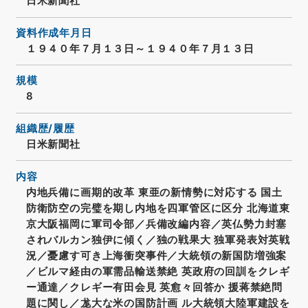
日米新聞社
資料作成年月日
１９４０年７月１３日～１９４０年７月１３日
規模
8
組織歴/履歴
日米新聞社
内容
内地兵備に画期的改革 東亜の新情勢に対応する 国土
防衛防空の完璧を期し内地を四軍管区に区分 北海道東
京大阪福岡に軍司令部／兵備改編内容／英仏勢力封塞
されバルカン独伊に傾く／独の戦果大 独軍発表対英戦
況／憂慮す可き上海衝突事件／大統領の新国防増強案
／ビルマ経由の軍需品輸送禁絶 英政府の回訓をクレギ
ー通達／クレギー有田会見 英愈々回答か 援蒋禁絶問
題に関し／尨大な米の国防計画 ル大統領大陸軍建設を