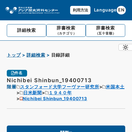
Language
EN
利用方法
辞書検索
辞書検索
詳細検索
（カテゴリ）
（五十音順）
トップ
詳細検索
目録詳細
件名
Nichibei Shinbun_19400713
階層
スタンフォード大学フーヴァー研究所
米国本土
日米新聞
１９４０年
Nichibei Shinbun_19400713