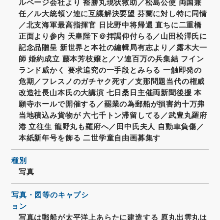
ルベージ会社より 裕勝丸現状救助／松島公使 両国兼
任／ル大統領ソ連に互讓解決要望 芬蘭に対し特に同情
／北支海軍最高指揮官 日比野中将帰還 直ちに二重橋
正面より参内 天皇陛下＠拝謁仰付らる／山田松澤氏に
記念品贈呈 新世界と本社の編輯局有志より／露木大一
師 婚約成立 藤本芳枝嬢と／ソ連百万の兵集結 フイン
ランド威かく 要求追究の一手段とみらる 一触即発の
危期／フレスノのガチヤク死す／支那問題当代の権威
改造社長山本氏の大講演 七日桑日主催両新聞後援 本
願寺ホールで開催する／罷業の為郵船が損害約十万弗
当地積込み貨物が 六七千トン滞留してる／武豊丸羅府
港 立往生 龍野丸も羅府へ／田中氏夫人 自動車負傷／
本紙新年号を飾る 二世学童自由画募集す
種別
写真
写真・図等のキャプシ
ョン
写真は郵船が太平洋上あらたに建造する 原丸出雲丸は