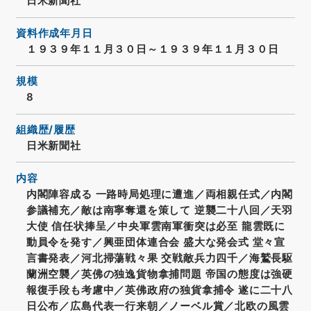
日米新聞社
資料作成年月日
１９３９年１１月３０日～１９３９年１１月３０日
規模
8
組織歴/履歴
日米新聞社
内容
内閣陣容成る 一路時局処理に遭進／両相親任式／内閣
参議補充／敵は南寧奪還を策して 逆襲二十八回／天羽
大使 信任状捧呈／中央軍雲南軍衝突は必至 龍雲既に
動員令を発す／興亜団体連合会 盛大な発会式 堂々宣
言書発表／河北掃蕩戦々果 交戦敵兵力四千／海鷲長駆
蘭洲空襲／英佛の独逸貨物拿捕問題 帝国の態度は強硬
報復手段も考慮中／英佛政府の独貨拿捕令 遂に二十八
日公布／広島代表一行来朝／ノーベル賞／北欧の風雲