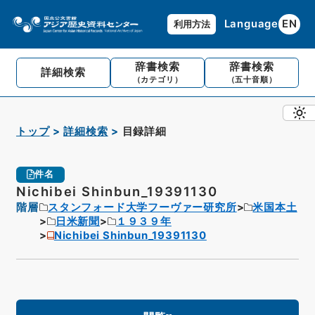
Language
EN
利用方法
辞書検索
辞書検索
詳細検索
（カテゴリ）
（五十音順）
トップ
詳細検索
目録詳細
件名
Nichibei Shinbun_19391130
階層
スタンフォード大学フーヴァー研究所
米国本土
日米新聞
１９３９年
Nichibei Shinbun_19391130