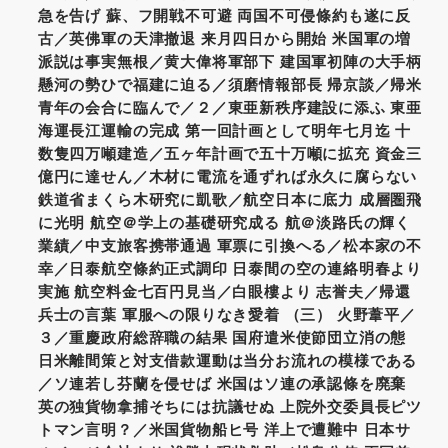
急を告げ 蘇、フ開戦不可避 両国不可侵條約も遂に反
古／英佛軍の天津撤退 来月四日から開始 米国軍の増
派説は事実無根／黄大偉将軍部下 建国軍初陣の大手柄
懸河の勢ひで福建に迫る／須磨情報部長 帰京談／帰米
青年の会合に臨んで／２／東亜新秩序建設に添ふ 東亜
海運長江運輸の完成 第一回計画として明年七月迄 十
数隻四万噸建造／五ヶ年計画で五十万噸に拡充 資金三
億円に達せん／木材に電流を通ずれば永久に腐らない
鉄道省まくら木研究に凱歌／航空日本に底力 成層圏飛
に光明 航空＠学上の基礎研究成る 航＠淡路氏の輝く
業績／中支旅客携帯通過 軍票に引換へる／松本家の不
幸／日泰航空條約正式調印 日泰間の空の連絡明春より
実施 航空料金七百円見当／白眼樓より 志誉夫／帰還
兵士の言葉 軍服への限りなき愛着 （三） 火野葦平／
３／重慶政府総辞職の結果 国府遣米使節団立消の態
日米離間策と対支借款運動は当分お流れの模様である
／ソ連若し芬蘭を侵せば 米国はソ連の承認條を廃棄
英の独貨物拿捕そちには抗議せぬ 上院外交委員長ピツ
トマン言明？／米国貨物船ヒ号 洋上で遭難中 日本サ