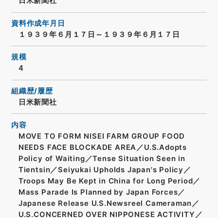
日米新聞社
資料作成年月日
１９３９年６月１７日～１９３９年６月１７日
規模
4
組織歴/履歴
日米新聞社
内容
MOVE TO FORM NISEI FARM GROUP FOOD
NEEDS FACE BLOCKADE AREA／U.S.Adopts
Policy of Waiting／Tense Situation Seen in
Tientsin／Seiyukai Upholds Japan's Policy／
Troops May Be Kept in China for Long Period／
Mass Parade Is Planned by Japan Forces／
Japanese Release U.S.Newsreel Cameraman／
U.S.CONCERNED OVER NIPPONESE ACTIVITY／