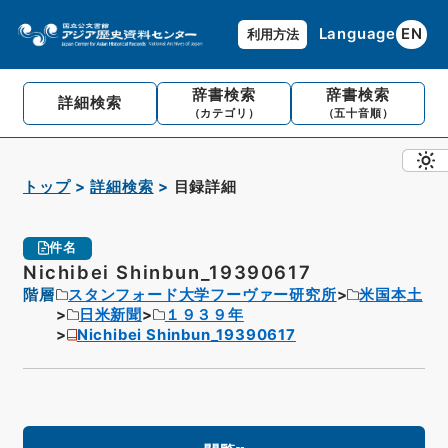
Language
EN
利用方法
辞書検索
辞書検索
詳細検索
（カテゴリ）
（五十音順）
トップ
詳細検索
目録詳細
件名
Nichibei Shinbun_19390617
階層
スタンフォード大学フーヴァー研究所
米国本土
日米新聞
１９３９年
Nichibei Shinbun_19390617