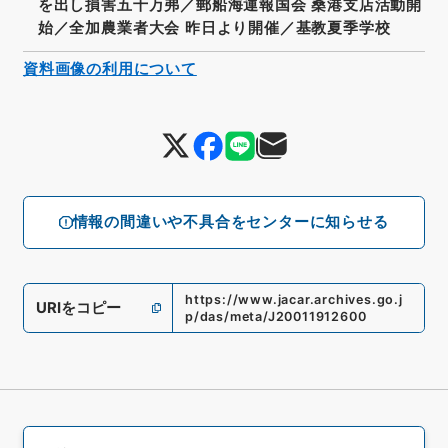
を出し損害五十万弗／郵船海運報国会 桑港支店活動開
始／全加農業者大会 昨日より開催／基教夏季学校
資料画像の利用について
情報の間違いや不具合をセンターに知らせる
https://www.jacar.archives.go.j
URIをコピー
p/das/meta/J20011912600