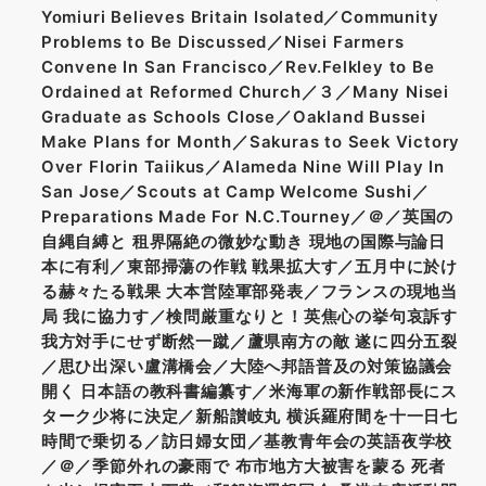
Yomiuri Believes Britain Isolated／Community
Problems to Be Discussed／Nisei Farmers
Convene In San Francisco／Rev.Felkley to Be
Ordained at Reformed Church／３／Many Nisei
Graduate as Schools Close／Oakland Bussei
Make Plans for Month／Sakuras to Seek Victory
Over Florin Taiikus／Alameda Nine Will Play In
San Jose／Scouts at Camp Welcome Sushi／
Preparations Made For N.C.Tourney／＠／英国の
自縄自縛と 租界隔絶の微妙な動き 現地の国際与論日
本に有利／東部掃蕩の作戦 戦果拡大す／五月中に於け
る赫々たる戦果 大本営陸軍部発表／フランスの現地当
局 我に協力す／検問厳重なりと！英焦心の挙句哀訴す
我方対手にせず断然一蹴／蘆県南方の敵 遂に四分五裂
／思ひ出深い盧溝橋会／大陸へ邦語普及の対策協議会
開く 日本語の教科書編纂す／米海軍の新作戦部長にス
ターク少将に決定／新船讃岐丸 横浜羅府間を十一日七
時間で乗切る／訪日婦女団／基教青年会の英語夜学校
／＠／季節外れの豪雨で 布市地方大被害を蒙る 死者