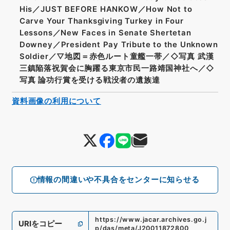
His／JUST BEFORE HANKOW／How Not to
Carve Your Thanksgiving Turkey in Four
Lessons／New Faces in Senate Shertetan
Downey／President Pay Tribute to the Unknown
Soldier／▽地図＝赤色ルート童艦一帯／◇写真 武漢
三鎮陥落祝賀会に胸躍る東京市民一路靖国神社へ／◇
写真 論功行賞を受ける戦没者の遺族達
資料画像の利用について
情報の間違いや不具合をセンターに知らせる
https://www.jacar.archives.go.j
URIをコピー
p/das/meta/J20011872800