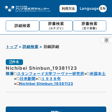
Language
EN
利用方法
辞書検索
辞書検索
詳細検索
（カテゴリ）
（五十音順）
トップ
詳細検索
目録詳細
件名
Nichibei Shinbun_19381123
階層
スタンフォード大学フーヴァー研究所
米国本土
日米新聞
１９３８年
Nichibei Shinbun_19381123