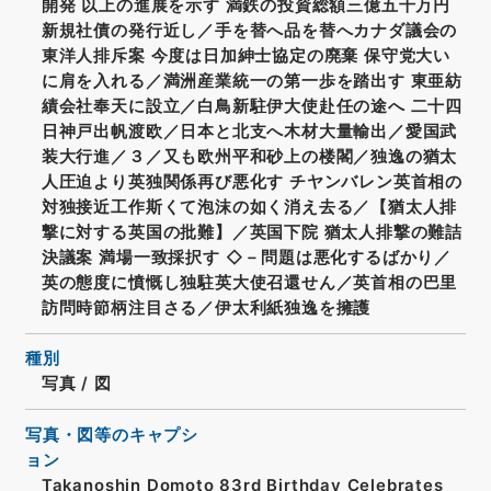
開発 以上の進展を示す 満鉄の投資総額三億五千万円
新規社債の発行近し／手を替へ品を替へカナダ議会の
東洋人排斥案 今度は日加紳士協定の廃棄 保守党大い
に肩を入れる／満洲産業統一の第一歩を踏出す 東亜紡
績会社奉天に設立／白鳥新駐伊大使赴任の途へ 二十四
日神戸出帆渡欧／日本と北支へ木材大量輸出／愛国武
装大行進／３／又も欧州平和砂上の楼閣／独逸の猶太
人圧迫より英独関係再び悪化す チヤンバレン英首相の
対独接近工作斯くて泡沫の如く消え去る／【猶太人排
撃に対する英国の批難】／英国下院 猶太人排撃の難詰
決議案 満場一致採択す ◇－問題は悪化するばかり／
英の態度に憤慨し独駐英大使召還せん／英首相の巴里
訪問時節柄注目さる／伊太利紙独逸を擁護
種別
写真
/
図
写真・図等のキャプシ
ョン
Takanoshin Domoto 83rd Birthday Celebrates