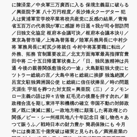
に陳済棠／中央軍三万廣西に入る 保境主義茲に破らる
／興亜院予算 八十万円程度／長沙烽火クーデター 犯
人は黄浦軍官学校卒業将校共産党に反感の結果／青海
省五百万の代表我が軍に感謝 昨日遥々我が司令部訪問
／日独文化協定 枢府本会議可決／枢府本会議本決り／
東京為替市場／上海為替落着／陸軍兵務局長に中村少
将 軍務局長に町尻少将就任 今村中将某要職に転出／
外務、拓務 官制重要改正／北支方面海軍最高指揮官豊
田中将 二十五日帰還軍状奏上／「日、独民族精神は共
通 今後の親善関係愈強化の一途」大島新駐独大使にヒ
ツトラー総統の言／大島中将ヒ総統に挨拶 独逸絶讃／
呂宜文駐独満洲国公使 ヒ総統に信任状捧呈／時の問題
天涯生 宇垣を葬つた対支院＝興亜院（三）／２／モン
ロー主義の語は抑々古物 紅毛児の後塵を拝す勿れ／新
政権合流を期し東洋平和機構の確立 帝国不動の対師政
策／既に潰滅に瀕し一政地方権に顛落した蒋政権との
関係／ピー・シー州殖民地八十年記念日 催し物色々あ
つて賑うふ／戦時日本の財力豊か 簡易保険にも 今月
中には奏楽五十億突破は確実と見られる／満洲産業の