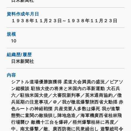
日米新聞社
資料作成年月日
１９３８年１１月２３日～１９３８年１１月２３日
規模
10
組織歴/履歴
日米新聞社
内容
シアトル道場優勝旗獲得 柔道大会満員の盛況／ピアソ
ン縦横談 駐独大使の将来と米国内の革新運動 大石兵
六／駐独米国大使／大審院新判事／英米通商協約／徴
兵延期の注意事項／＠／我が徹底爆撃陜西省大動揺 赤
色ルートの神経戦慄 共産党要人多数は爆死 我が進撃
態勢に童関の敵狼狽し陣地急造／海軍機廣西省桂林飛
行場襲ひ 敵機十三台を爆碎／梧州爆撃桂林に再度／
中、南支爆撃／敵、廣西防衛に民衆繰出し 遊撃総司令