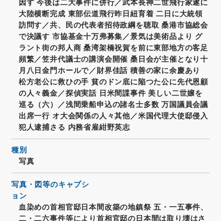
因す 今後は二大事件に併行／武本長神二世飛行家遂に
大陸横断完成 東部伝道飛行昨日紐育着 二日に大統領
訪問す／共、民の代表者招待政綱を聴取 桑港市協総会
で決議す 市協基金十万弗募集／景気は美術品より グ
ラント街の邦人商 桑湾架橋祝賀を前に東部地方の客足
頻繁／笠井代議士の講演会開催 桑日会が主催となり十
月八日金門ホールで／財界佳話 積善の家に余慶あり
松方老公に救ひの手 貧のドン底に陥つた公に先代恩顧
の人々義金／探偵実話 日米間諜事件 美しい二世嬢を
巡る（六）／浅間乗船申込の諸名士多数 万国議員会議
出席一行 オ大会関係の人々其他／米国代理大使邸侵入
犯人逮捕さる 内務省雇紺野英志
種別
写真
写真・図等のキャプシ
ョン
血染めの首相官邸日本間改築の地鎮祭 五・一五事件、
二・二六事件等により首相官邸の日本間は取り壊はさ