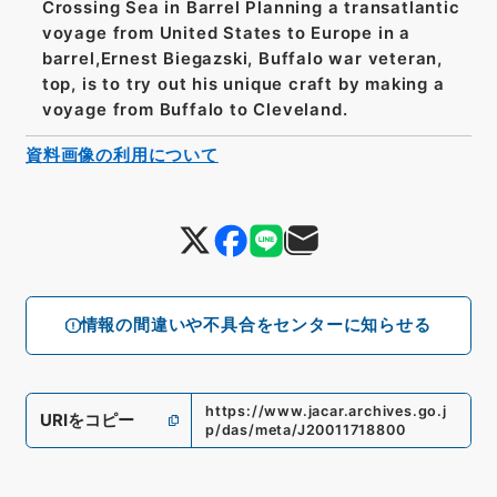
Crossing Sea in Barrel Planning a transatlantic
voyage from United States to Europe in a
barrel,Ernest Biegazski, Buffalo war veteran,
top, is to try out his unique craft by making a
voyage from Buffalo to Cleveland.
資料画像の利用について
情報の間違いや不具合をセンターに知らせる
https://www.jacar.archives.go.j
URIをコピー
p/das/meta/J20011718800