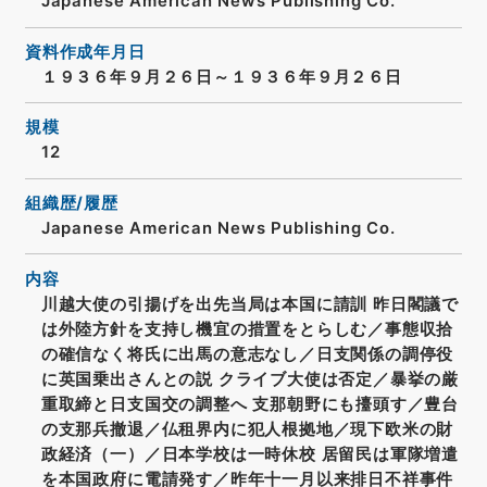
Japanese American News Publishing Co.
資料作成年月日
１９３６年９月２６日～１９３６年９月２６日
規模
12
組織歴/履歴
Japanese American News Publishing Co.
内容
川越大使の引揚げを出先当局は本国に請訓 昨日閣議で
は外陸方針を支持し機宜の措置をとらしむ／事態収拾
の確信なく将氏に出馬の意志なし／日支関係の調停役
に英国乗出さんとの説 クライブ大使は否定／暴挙の厳
重取締と日支国交の調整へ 支那朝野にも擡頭す／豊台
の支那兵撤退／仏租界内に犯人根拠地／現下欧米の財
政経済（一）／日本学校は一時休校 居留民は軍隊増遣
を本国政府に電請発す／昨年十一月以来排日不祥事件