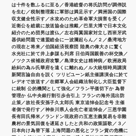
は十件を数ふるに至る／香港総督の将氏訪問が調停説
を生む／税制整理案に軍部は満足示す／満洲国の国際
収支健全性示す／水攻めのため革命軍大損害を受く／
近衛公を総裁に放送協会は推戴／巴里大博で日本文化
紹介のため団男は渡仏／左右両翼国家対立し西班牙武
器供給問題で連盟総会に一波瀾起らん／２／桑湾地方
の現在と将来／伯国経済視察団 陸奥の偉大さに驚く
水光社に於て井上参謀も列席 日伯両国親善の杯交換／
ノツクス候補政府攻撃／島津女史は精神病／欧洲政局
紛糾の為ル氏華府を遠くに離れぬ／ル大統領時局講演
新聞言論自由を説く ツリビユーン紙主催講演会に於て
レデオで放送す／在郷軍人会組織法制化し大臣監督下
に統制 公的機関として強化／フラン平価切下か 為替
管理か 仏中央銀行割引歩合引上 フランの海外流出防
止策／故社長安孫子久太郎氏 東京追悼会記念号 主催
者側で発行す／神奈川県人会先亡者追悼会／三恩学園
長有田氏帰米／ランドン現政府の互恵主義貿易を非難
農村の景気回復を遅延さしたと共和の政策謳歌／３／
日本向け為替下落 上海問題の悪化とフラン貨の危機に