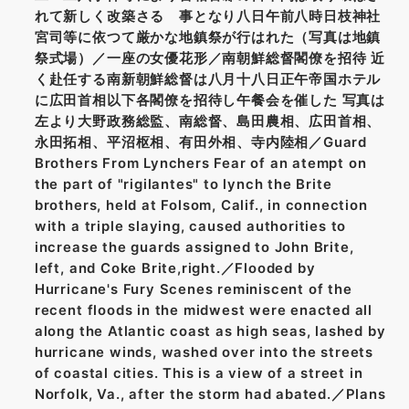
れて新しく改築さるゝ事となり八日午前八時日枝神社
宮司等に依つて厳かな地鎮祭が行はれた（写真は地鎮
祭式場）／一座の女優花形／南朝鮮総督閣僚を招待 近
く赴任する南新朝鮮総督は八月十八日正午帝国ホテル
に広田首相以下各閣僚を招待し午餐会を催した 写真は
左より大野政務総監、南総督、島田農相、広田首相、
永田拓相、平沼枢相、有田外相、寺内陸相／Guard
Brothers From Lynchers Fear of an atempt on
the part of "rigilantes" to lynch the Brite
brothers, held at Folsom, Calif., in connection
with a triple slaying, caused authorities to
increase the guards assigned to John Brite,
left, and Coke Brite,right.／Flooded by
Hurricane's Fury Scenes reminiscent of the
recent floods in the midwest were enacted all
along the Atlantic coast as high seas, lashed by
hurricane winds, washed over into the streets
of coastal cities. This is a view of a street in
Norfolk, Va., after the storm had abated.／Plans