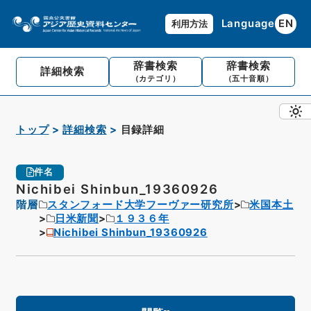
Language
EN
利用方法
辞書検索
辞書検索
詳細検索
（カテゴリ）
（五十音順）
トップ
詳細検索
目録詳細
件名
Nichibei Shinbun_19360926
階層
スタンフォード大学フーヴァー研究所
米国本土
日米新聞
１９３６年
Nichibei Shinbun_19360926