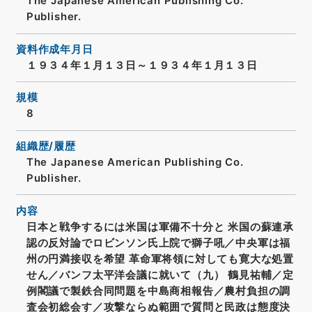
The Japanese American Publishing Co.
Publisher.
資料作成年月日
１９３４年１月１３日～１９３４年１月１３日
規模
8
組織歴/履歴
The Japanese American Publishing Co.
Publisher.
内容
日本と戦争するには米国は軍備不十分と 米国の蘇連承
認の反対論でロビンソン氏上院で獅子吼／中央軍は福
州の円満接収を希望 革命軍将領に対しても寛大な処置
せん／バンフ太平洋会議に就いて（九） 鶴見祐輔／定
例閣議で製鉄合同問題を中島商相報告／農村負担の調
査会初総会す／攻撃ならぬ範囲で質問と民政は態度決