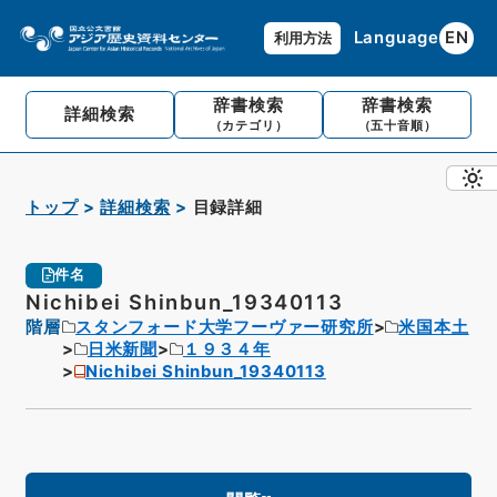
Language
EN
利用方法
辞書検索
辞書検索
詳細検索
（カテゴリ）
（五十音順）
トップ
詳細検索
目録詳細
件名
Nichibei Shinbun_19340113
階層
スタンフォード大学フーヴァー研究所
米国本土
日米新聞
１９３４年
Nichibei Shinbun_19340113