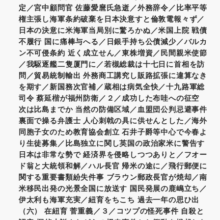
定／宮中顧問官 佐藤愛麿氏急逝／外務辞令／比率平等
権主張し海軍条約破棄を日本決意すと倫敦電報々ず／
日本の決意に米海軍当局別に驚ろかぬ／米国上院 戦債
不履行 国に痛棒与へる／日銀手持ち公債減少／バルカ
ン不可侵条約 近く成立せん／東株増資／民間親米使節
／我駆逐艦二隻厦門に／若槻総裁は十七日に首相を訪
問／貿易統制輸出 外務商工講究し販路拡張に違算なき
を期す／新国務次官補／蔵相は病気全快／十九路軍総
司令 蔡延楷が福州防衛／２／成功した布哇への征空
次は比島までか 当然の防備区域／血盟団公判忌避事件
裏面で操る弁護士 人心刺戟の具に供せんとした／海外
同胞子女のため教育協会創立 石井子爵等中心で今春よ
り生徒募集／比島独立に関し英国の政治家米に警告す
日本は非常な勢で 経済界を侵略しつつありと／フオー
ド翁と大統領和解／ハル長官 帰米の途に／飛行郵便に
関する重要書類紛失件事 ブラウン郵政長官が焼却／南
米移民出発の光景全国に放送す 国民発展の鹿嶋立ち／
伊太利も海軍充実／紐育をちこち 過去一年の思ひ出
（六） 在紐育 菅重義／３／コツプの怪死事件 自殺と