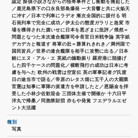
認定 探偵小説さながらの怪奇事件とし衝動を捲起した
／鹿児島県下の口永良部島爆発 一大音響と共に火焔天
に冲す／日本で列車にラデオ 漸次全国的に据付る 明
石発列車で完全に成功／伊太公の態度ガラリと急変 市
場を獲得された腹いせに日本を悪ざまに批評／俄然＝
問題となつた末次連合艦隊司令長官日米戦争論 英字紙
デカデカと報道す 将軍の肚＝勝算れきれき／満州国で
国民皆兵／世界の連合艦隊を相手に攻勢に出る／日本
鮪にエヌ・アル・エ 英紙の煽動振り 羅府港に陸揚げ
した四千ケースの問題化／横断飛行の成功は日本に考
慮を与へた 欧州の戦雲は空宣伝 英の軍事記者グ氏渡
日の途当市で語る／帝原のレタス畑に五千人の大罷業
官憲は知事に軍隊の派遣方を申請したと／恩賜金を拝
受した小林少佐歓迎会 三団体主催で開催か 十六日平
洋丸で帰桑／同胞禁財団 亦もや発覚 フエデラルエゼ
ント大活躍
種別
写真