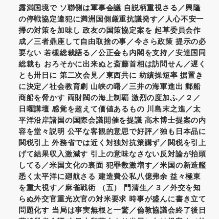
露満国境で ソ聯側は軍事会議 自説柄重視さる／興隆
の停戦協定違犯に満洲国側厳重抗議発す／人心不安一
掃の対策を加味し 政友の国策協定案を 起草委員会作
成／三者鼎座して自由取捨の事／今さら政策 提示の必
要ない 若槻総裁語る／公正会も内閣を支持／安達国同
総裁も おろそかに出来ぬと斎藤首相は訪問せん／遅く
とも卅日に 第二次会見／東西共に 紡績操短率 据置き
に決定／社会教育劇 山峡の曙／三井の海軍進出 郵船
商船を脅かす 両財閥の海上制覇 激烈の度加ふ／２／
日曜講壇 感覚を超えて価値あるもの 川島末之進／太
平洋沿岸諸国の国際会議開催を提議 高木博士提案の内
容を堂々説明 公平な客観的意思で好評／独も日本品に
関税引上 外務省では近く対独対抗策講ず／関税を引上
げて結果収入激減す 引上の意味なさない反対論が抬頭
してる／米国文化の裏面 犯罪数激増す／米国の新造艦
悉く太平洋に廻航さる 建造費公私八億弗余 益々極東
を重大視す／麻雀戦術 （五） 門清生／３／外交を知
らぬ外交官重光次官の対米要求 時事が盛んに書き立て
問題化す 当局は事実無根と一驚／倫敦協議会終了後日