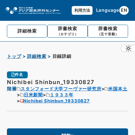
Language
EN
利用方法
辞書検索
辞書検索
詳細検索
（カテゴリ）
（五十音順）
トップ
詳細検索
目録詳細
件名
Nichibei Shinbun_19330827
階層
スタンフォード大学フーヴァー研究所
米国本土
日米新聞
１９３３年
Nichibei Shinbun_19330827