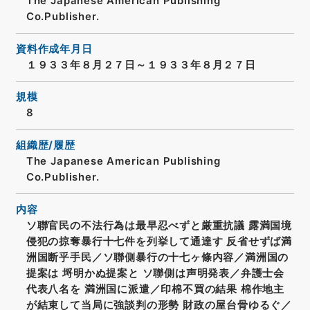
The Japanese American Publishing
Co.Publisher.
資料作成年月日
１９３３年８月２７日～１９３３年８月２７日
規模
8
組織歴/履歴
The Japanese American Publishing
Co.Publisher.
内容
ソ聯官民の不法行為は最早忍べずと厳重抗議 露満国境
侵犯の掠奪暴行十七件を列挙して通達す 反省せずば満
洲国断乎手民／ソ聯側暴行の十七ヶ條内容／満洲国の
提案は 埒明かぬ提案と ソ聯側は声明発表／弁護士会
代表八名を 満洲国に派遣／印棉不買の結果 棉作地主
が結束して当局に強談判の形勢 財政の屋台骨ゆるぐ／