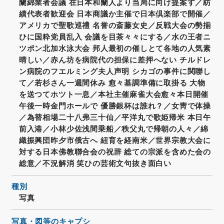
蘭綿業者会議 在日本和蘭人より当局に向け提案す／紡
績代表者歓迎会 日本商議か主催で日本倶楽部で開催／
アメリカで聖歌巡禮 名誉の斎藤女史／反戦大会の勢揃
ひに国粋党員乱入 会議を目茶々々にする／水の王者ニ
ツポン北加水泳大会 邦人最初の催しとて各地の人気素
晴しい／赤ん坊を病院代の担保に差押へない チルドレ
ン病院のフエルミング夫人声明 シカゴの事件に関聯し
て／若杉さん一週間休み 愈々基調準備に取掛る 大物
を送つてホツト一息／本社主催麻雀大会愈々本日開催
午後一時金門ホールで 優勝銀杯は誰れ？／女靑で体操
／為替相場二十八弗三十仙／平洋丸で歌姫帰米 本日午
前入港／小林少佐浅間乗船／秩父丸で帰朝の人々／綿
織振興団昨夕市俄古へ 紐育を経南米／世界宗教大会に
対する日本佛教聯合会の祝辞 総ての宗派を含めた会の
総意／不況解消 笑ひの芸術文句抜き面白い
種別
写真
写真・図等のキャプシ