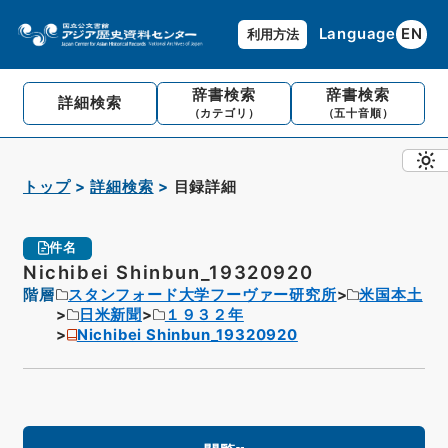
Language
EN
利用方法
辞書検索
辞書検索
詳細検索
（カテゴリ）
（五十音順）
トップ
詳細検索
目録詳細
件名
Nichibei Shinbun_19320920
階層
スタンフォード大学フーヴァー研究所
米国本土
日米新聞
１９３２年
Nichibei Shinbun_19320920