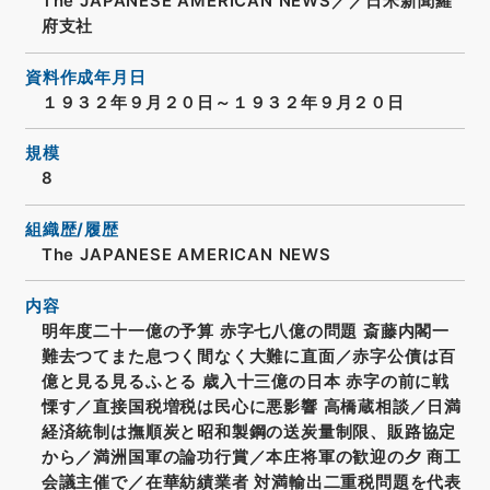
The JAPANESE AMERICAN NEWS／／日米新聞羅
府支社
資料作成年月日
１９３２年９月２０日～１９３２年９月２０日
規模
8
組織歴/履歴
The JAPANESE AMERICAN NEWS
内容
明年度二十一億の予算 赤字七八億の問題 斎藤内閣一
難去つてまた息つく間なく大難に直面／赤字公債は百
億と見る見るふとる 歳入十三億の日本 赤字の前に戦
慄す／直接国税増税は民心に悪影響 高橋蔵相談／日満
経済統制は撫順炭と昭和製鋼の送炭量制限、販路協定
から／満洲国軍の論功行賞／本庄将軍の歓迎の夕 商工
会議主催で／在華紡績業者 対満輸出二重税問題を代表