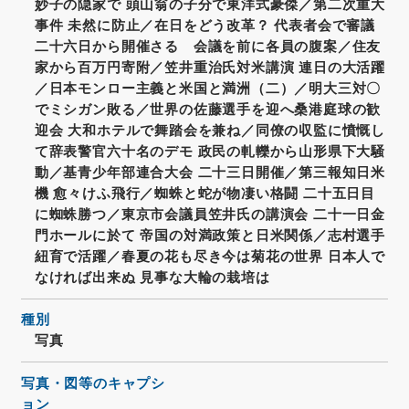
妙子の隠家で 頭山翁の子分で東洋式豪傑／第二次重大
事件 未然に防止／在日をどう改革？ 代表者会で審議
二十六日から開催さるゝ会議を前に各員の腹案／住友
家から百万円寄附／笠井重治氏対米講演 連日の大活躍
／日本モンロー主義と米国と満洲（二）／明大三対〇
でミシガン敗る／世界の佐藤選手を迎へ桑港庭球の歓
迎会 大和ホテルで舞踏会を兼ね／同僚の収監に憤慨し
て辞表警官六十名のデモ 政民の軋轢から山形県下大騒
動／基青少年部連合大会 二十三日開催／第三報知日米
機 愈々けふ飛行／蜘蛛と蛇が物凄い格闘 二十五日目
に蜘蛛勝つ／東京市会議員笠井氏の講演会 二十一日金
門ホールに於て 帝国の対満政策と日米関係／志村選手
紐育で活躍／春夏の花も尽き今は菊花の世界 日本人で
なければ出来ぬ 見事な大輪の栽培は
種別
写真
写真・図等のキャプシ
ョン