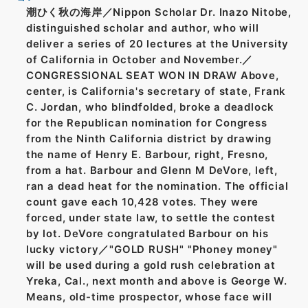
潮ひく秋の海岸／Nippon Scholar Dr. Inazo Nitobe,
distinguished scholar and author, who will
deliver a series of 20 lectures at the University
of California in October and November.／
CONGRESSIONAL SEAT WON IN DRAW Above,
center, is California's secretary of state, Frank
C. Jordan, who blindfolded, broke a deadlock
for the Republican nomination for Congress
from the Ninth California district by drawing
the name of Henry E. Barbour, right, Fresno,
from a hat. Barbour and Glenn M DeVore, left,
ran a dead heat for the nomination. The official
count gave each 10,428 votes. They were
forced, under state law, to settle the contest
by lot. DeVore congratulated Barbour on his
lucky victory／"GOLD RUSH" "Phoney money"
will be used during a gold rush celebration at
Yreka, Cal., next month and above is George W.
Means, old-time prospector, whose face will