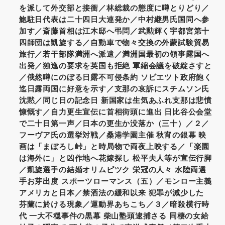
を派して外交部と接衝／林総裁の態度に噂とりどり／
鮑駐日代表は二十四日大連発か／中村継男氏国同へ参
加す／斎藤首相は江木邸へ弔問／武勲輝く宇都宮第十
四師団は凱旋する／自動車で物々交換の外蒙試験貿易
旅行／若干部隊満洲へ派遣／満洲国最初の領事露国へ
出発／独逸の要求を英国も拒絶 軍縮会議を破綻さすと
／俄然噂にのぼる日露不可侵条約 ソビエツト政府飽く
迄日露両国に好意を示す／支那の哀訴にスチムソン氏
沈黙／同じ日の記念日 新国家は生気あふれ支那は悲憤
慷慨す／自力更生宣伝に首相街頭に進出 日比谷公会堂
で二十日第一声／日本の更生か没落か（三十）／２／
フーヴア氏の選挙対戦／桑港学園主催 秋宵の銀幕 映
画は「まぼろし峠」と時局物で両夜上映する／「楽園
は海外に」と凶作地へ花嫁探し 松平夫人等が宣伝行脚
／凱旋選手の結婚オリムピツク 栄冠の人々 水陸両選
手お芽出度 スポーツローマンス（五）／モンロー主義
アメリカと日本／禁酒法の緩和以来 犯罪が減少した
芬蘭に於ける現象／運動界あちこち／３／暗殺横行時
代 一大不穏事件の黒幕 柴山塾頭逮捕さる 同棲の女給