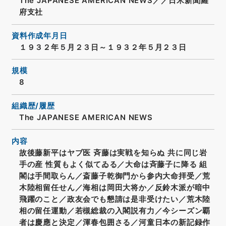
The JAPANESE AMERICAN NEWS／／日米新聞羅
府支社
資料作成年月日
１９３２年５月２３日～１９３２年５月２３日
規模
8
組織歴/履歴
The JAPANESE AMERICAN NEWS
内容
故後藤新平はヤブ医 斉藤は実戦を知らぬ 共に同じ岩
手の産 性質もよく似てゐる／大命は斉藤子に降る 組
閣は手間取らん／斎藤子乾御門から参内大命拝受／荒
木陸相留任せん／海相は岡田大将か／反鈴木派が暗中
飛躍のこと／政友会でも懇請は是非受けたい／荒木陸
相の留任運動／若槻総裁の入閣説有力／今シーズン覇
者は慶應と決定／渾春包囲さる／河童日本の新記録作