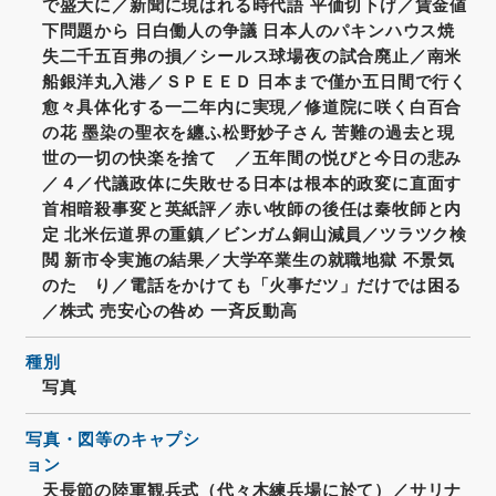
で盛大に／新聞に現はれる時代語 平価切下げ／賃金値
下問題から 日白働人の争議 日本人のパキンハウス焼
失二千五百弗の損／シールス球場夜の試合廃止／南米
船銀洋丸入港／ＳＰＥＥＤ 日本まで僅か五日間で行く
愈々具体化する一二年内に実現／修道院に咲く白百合
の花 墨染の聖衣を纏ふ松野妙子さん 苦難の過去と現
世の一切の快楽を捨てゝ／五年間の悦びと今日の悲み
／４／代議政体に失敗せる日本は根本的政変に直面す
首相暗殺事変と英紙評／赤い牧師の後任は秦牧師と内
定 北米伝道界の重鎮／ビンガム銅山減員／ツラツク検
閲 新市令実施の結果／大学卒業生の就職地獄 不景気
のたゞり／電話をかけても「火事だツ」だけでは困る
／株式 売安心の咎め 一斉反動高
種別
写真
写真・図等のキャプシ
ョン
天長節の陸軍観兵式（代々木練兵場に於て）／サリナ