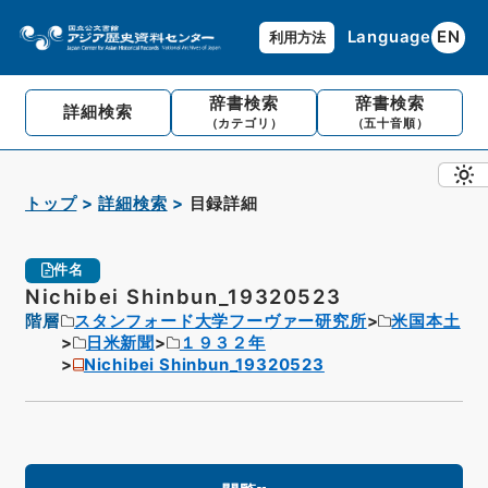
Language
EN
利用方法
辞書検索
辞書検索
詳細検索
（カテゴリ）
（五十音順）
トップ
詳細検索
目録詳細
件名
Nichibei Shinbun_19320523
階層
スタンフォード大学フーヴァー研究所
米国本土
日米新聞
１９３２年
Nichibei Shinbun_19320523