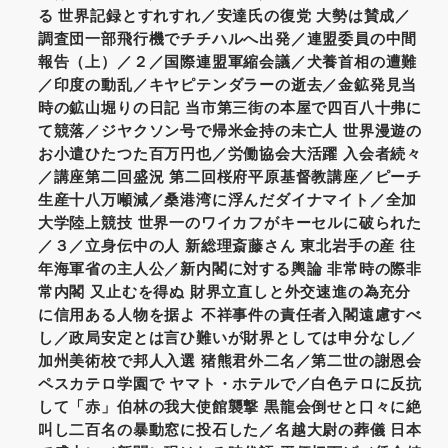
る 世界記録とすれすれ／安達氏の復党 大勢は賛成／
調査団一部飛行機でチチハルへ出発／連盟委員の中間
報告（上）／２／国際連盟軍縮会議／犬養首相の遭難
／印度の動乱／キヤピテンダラーの逝去／金鉱発見当
時の鉱山堀りの日記 当市第三街の本屋で四百八十弗に
て競落／ジヤクソン号で帰米金持の未亡人 世界漫遊の
お小遣ひたつた百万円也／労働協会大活躍 入会者続々
／講座第二回盛況 第二回桜府平原基督教講座／ピーチ
生産十八万噸減／桑港湾に浮んだダイナマイト／全加
大学陸上競技 世界一のワイカフがキーセルに破られた
／３／立身伝中の人 新総理斎藤さん 東北岩手の産 往
年海軍省の主人公／新内閣に対する輿論 非常時の際非
常内閣 又止むを得ぬ 財界立直しと外交速進の為充分
に信用ある人物を据よ 不祥事件の責任者入閣遠慮すべ
し／政局安定とは言ひ難いが財界としては申分なし／
加州美術校で邦人入選 猪熊君外二名／第二世の謝恩会
ペスカテロ学園で ヤマト・ホテルで／白色テロに反抗
して「赤」伯林の我大使館襲撃 黒龍会倒せと口々に絶
叫し二百名の暴動窓に投石した／名越大尉の葬儀 日本