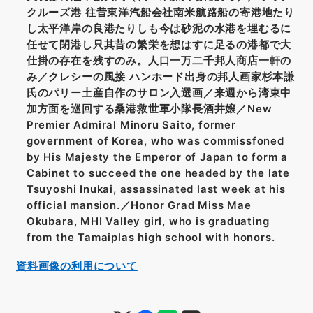
クルーズ港 往昔東洋汽船会社南米航路船の寄港地たり
し太平洋岸の良港たりしも今は砂泥の水港を埋むるに
任せて閉港し只其昔の繁栄を想はすに足るの港都で大
仕掛の存在を残すのみ。人口一万二千邦人商店一軒の
み／クレシーの風接 ハンホード出身の邦人画家杉本謙
氏のパリー土産自作のサロン入選画／来週から湾東中
加方面を巡回する桑港救世軍小隊長酒井嬢／New
Premier Admiral Minoru Saito, former
government of Korea, who was commissfoned
by His Majesty the Emperor of Japan to form a
Cabinet to succeed the one headed by the late
Tsuyoshi Inukai, assassinated last week at his
official mansion.／Honor Grad Miss Mae
Okubara, MHI Valley girl, who is graduating
from the Tamaiplas high school with honors.
資料画像の利用について