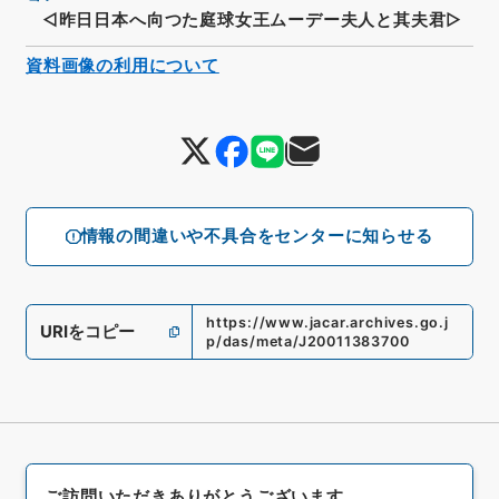
◁昨日日本へ向つた庭球女王ムーデー夫人と其夫君▷
資料画像の利用について
情報の間違いや不具合をセンターに知らせる
https://www.jacar.archives.go.j
URIをコピー
p/das/meta/J20011383700
ご訪問いただきありがとうございます。