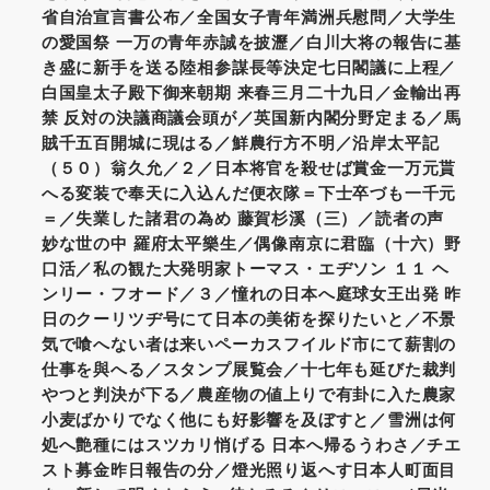
省自治宣言書公布／全国女子青年満洲兵慰問／大学生
の愛国祭 一万の青年赤誠を披瀝／白川大将の報告に基
き盛に新手を送る陸相参謀長等決定七日閣議に上程／
白国皇太子殿下御来朝期 来春三月二十九日／金輸出再
禁 反対の決議商議会頭が／英国新内閣分野定まる／馬
賊千五百開城に現はる／鮮農行方不明／沿岸太平記
（５０）翁久允／２／日本将官を殺せば賞金一万元貰
へる変装で奉天に入込んだ便衣隊＝下士卒づも一千元
＝／失業した諸君の為め 藤賀杉溪（三）／読者の声
妙な世の中 羅府太平樂生／偶像南京に君臨（十六）野
口活／私の観た大発明家トーマス・エヂソン １１ ヘ
ンリー・フオード／３／憧れの日本へ庭球女王出発 昨
日のクーリツヂ号にて日本の美術を探りたいと／不景
気で喰へない者は来いペーカスフイルド市にて薪割の
仕事を與へる／スタンプ展覧会／十七年も延びた裁判
やつと判決が下る／農産物の値上りで有卦に入た農家
小麦ばかりでなく他にも好影響を及ぼすと／雪洲は何
処へ艶種にはスツカリ悄げる 日本へ帰るうわさ／チエ
スト募金昨日報告の分／燈光照り返へす日本人町面目