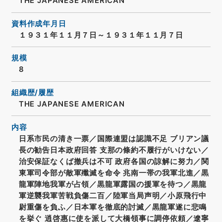
THE JAPANESE AMERICAN
資料作成年月日
１９３１年１１月７日～１９３１年１１月７日
規模
8
組織歴/履歴
THE JAPANESE AMERICAN
内容
日系市民の清き一票／国際連盟は認識不足 ブリアン議
長の勧告日本政府回答 支那の條約不履行がいけない／
治安保証なくば撤兵は不可 政府各国の諒解に努力／関
東軍司令部が敵軍殲滅を命令 兆南一帯の我軍北進／黒
龍軍陣地我軍が占領／黒龍軍露国の援軍を待つ／黒龍
軍逆襲我軍苦戦負傷二百／陸軍当局声明／小原飛行中
尉重傷を負ふ／日本軍を徹底的討滅／黒龍軍遂に悲鳴
を挙ぐ 逍啓惠に使を派して大橋領事に調停依頼／遼寧