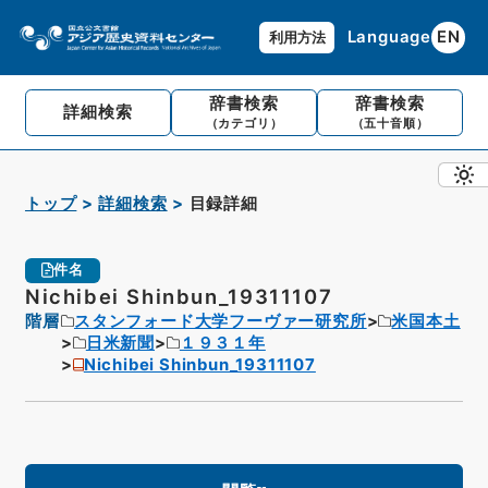
Language
EN
利用方法
辞書検索
辞書検索
詳細検索
（カテゴリ）
（五十音順）
トップ
詳細検索
目録詳細
件名
Nichibei Shinbun_19311107
階層
スタンフォード大学フーヴァー研究所
米国本土
日米新聞
１９３１年
Nichibei Shinbun_19311107