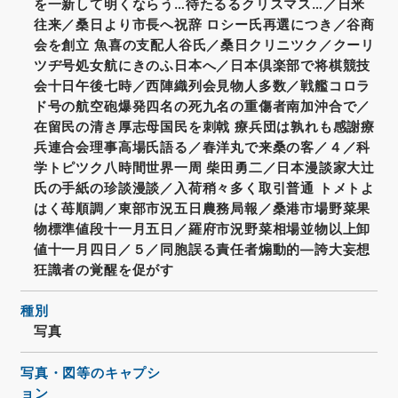
を一新して明くならう…待たるるクリスマス…／日米
往来／桑日より市長へ祝辞 ロシー氏再選につき／谷商
会を創立 魚喜の支配人谷氏／桑日クリニツク／クーリ
ツヂ号処女航にきのふ日本へ／日本倶楽部で将棋競技
会十日午後七時／西陣織列会見物人多数／戦艦コロラ
ド号の航空砲爆発四名の死九名の重傷者南加沖合で／
在留民の清き厚志母国民を刺戟 療兵団は孰れも感謝療
兵連合会理事高場氏語る／春洋丸で来桑の客／４／科
学トピツク八時間世界一周 柴田勇二／日本漫談家大辻
氏の手紙の珍談漫談／入荷稍々多く取引普通 トメトよ
はく苺順調／東部市況五日農務局報／桑港市場野菜果
物標準値段十一月五日／羅府市況野菜相場並物以上卸
値十一月四日／５／同胞誤る責任者煽動的―誇大妄想
狂識者の覚醒を促がす
種別
写真
写真・図等のキャプシ
ョン