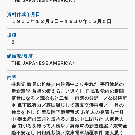
THE JAPANESE AMERICAN
資料作成年月日
１９３０年１２月５日～１９３０年１２月５日
規模
8
組織歴/履歴
THE JAPANESE AMERICAN
内容
共和党 政局の推移／内紛渦中より生れた 宇垣陸相の
新総裁説 首相の癒えること遅くして 民政党内の暗闘
露骨になる／議会あと二旬 ＝両院の分野＝／公民権年
令 低下説有力／露国譲歩して露支交渉再開／ 一月の
佳日を卜して 皇后陛下御着帯式 お乳人の発表も一月
中 御出産は三月と洩承る／嵐の中に閉ぢた 大衆党大
会 閉づるを待って大検挙／英海軍の新造艦案／歳末金
融不安なし 日銀総裁談／京津電車顛覆事件 犯人悉く