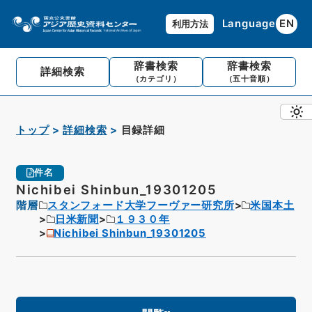
Language
EN
利用方法
辞書検索
辞書検索
詳細検索
（カテゴリ）
（五十音順）
トップ
詳細検索
目録詳細
件名
Nichibei Shinbun_19301205
階層
スタンフォード大学フーヴァー研究所
米国本土
日米新聞
１９３０年
Nichibei Shinbun_19301205