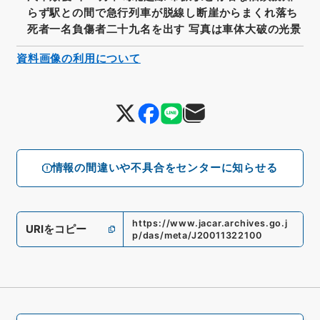
らず駅との間で急行列車が脱線し断崖からまくれ落ち
死者一名負傷者二十九名を出す 写真は車体大破の光景
資料画像の利用について
情報の間違いや不具合をセンターに知らせる
https://www.jacar.archives.go.j
URIをコピー
p/das/meta/J20011322100