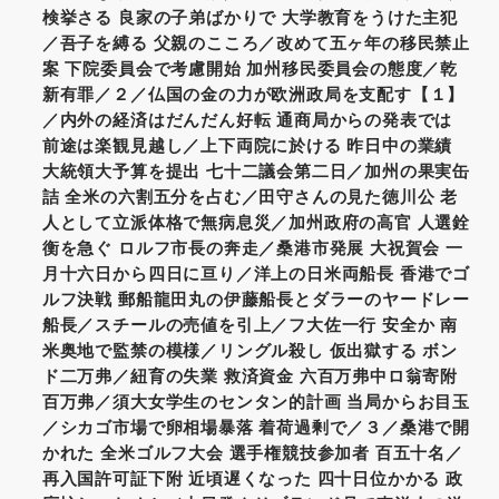
検挙さる 良家の子弟ばかりで 大学教育をうけた主犯
／吾子を縛る 父親のこころ／改めて五ヶ年の移民禁止
案 下院委員会で考慮開始 加州移民委員会の態度／乾
新有罪／２／仏国の金の力が欧洲政局を支配す【１】
／内外の経済はだんだん好転 通商局からの発表では
前途は楽観見越し／上下両院に於ける 昨日中の業績
大統領大予算を提出 七十二議会第二日／加州の果実缶
詰 全米の六割五分を占む／田守さんの見た徳川公 老
人として立派体格で無病息災／加州政府の高官 人選銓
衡を急ぐ ロルフ市長の奔走／桑港市発展 大祝賀会 一
月十六日から四日に亘り／洋上の日米両船長 香港でゴ
ルフ決戦 郵船龍田丸の伊藤船長とダラーのヤードレー
船長／スチールの売値を引上／フ大佐一行 安全か 南
米奥地で監禁の模様／リングル殺し 仮出獄する ボン
ド二万弗／紐育の失業 救済資金 六百万弗中ロ翁寄附
百万弗／須大女学生のセンタン的計画 当局からお目玉
／シカゴ市場で卵相場暴落 着荷過剰で／３／桑港で開
かれた 全米ゴルフ大会 選手権競技参加者 百五十名／
再入国許可証下附 近頃遅くなった 四十日位かかる 政