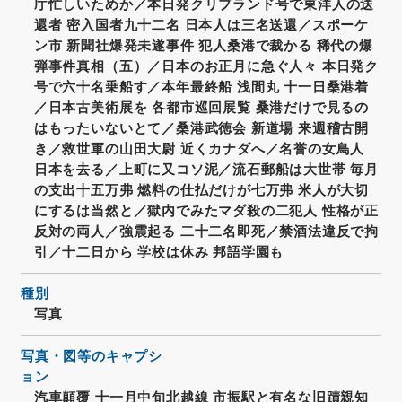
庁忙しいためか／本日発クリブランド号で東洋人の送
還者 密入国者九十二名 日本人は三名送還／スポーケ
ン市 新聞社爆発未遂事件 犯人桑港で裁かる 稀代の爆
弾事件真相（五）／日本のお正月に急ぐ人々 本日発ク
号で六十名乗船す／本年最終船 浅間丸 十一日桑港着
／日本古美術展を 各都市巡回展覧 桑港だけで見るの
はもったいないとて／桑港武徳会 新道場 来週稽古開
き／救世軍の山田大尉 近くカナダへ／名誉の女鳥人
日本を去る／上町に又コソ泥／流石郵船は大世帯 毎月
の支出十五万弗 燃料の仕払だけが七万弗 米人が大切
にするは当然と／獄内でみたマダ殺の二犯人 性格が正
反対の両人／強震起る 二十二名即死／禁酒法違反で拘
引／十二日から 学校は休み 邦語学園も
種別
写真
写真・図等のキャプシ
ョン
汽車顛覆 十一月中旬北越線 市振駅と有名な旧蹟親知