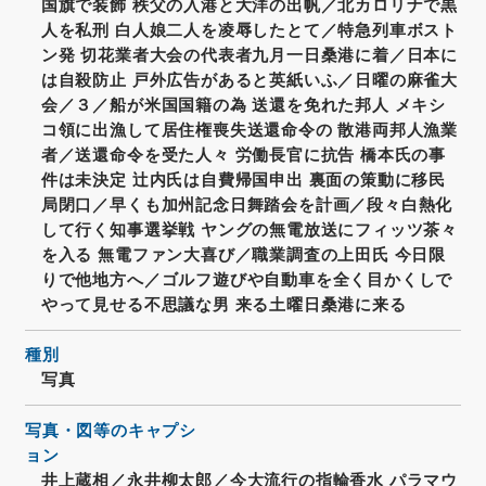
国旗で装飾 秩父の入港と大洋の出帆／北カロリナで黒
人を私刑 白人娘二人を凌辱したとて／特急列車ボスト
ン発 切花業者大会の代表者九月一日桑港に着／日本に
は自殺防止 戸外広告があると英紙いふ／日曜の麻雀大
会／３／船が米国国籍の為 送還を免れた邦人 メキシ
コ領に出漁して居住権喪失送還命令の 散港両邦人漁業
者／送還命令を受た人々 労働長官に抗告 橋本氏の事
件は未決定 辻内氏は自費帰国申出 裏面の策動に移民
局閉口／早くも加州記念日舞踏会を計画／段々白熱化
して行く知事選挙戦 ヤングの無電放送にフィッツ茶々
を入る 無電ファン大喜び／職業調査の上田氏 今日限
りで他地方へ／ゴルフ遊びや自動車を全く目かくしで
やって見せる不思議な男 来る土曜日桑港に来る
種別
写真
写真・図等のキャプシ
ョン
井上蔵相／永井柳太郎／今大流行の指輪香水 パラマウ