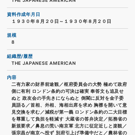
THE JAPANESE AMERICAN
資料作成年月日
１９３０年８月２０日～１９３０年８月２０日
規模
8
組織歴/履歴
THE JAPANESE AMERICAN
内容
二有力家の財界前途観／枢府委員会の大勢 極めて政府
側に有利 ロンドン条約の可決は確実 奉答文も追及せ
ぬと 政友会の手先きにならぬと 倒閣に反対を金子委
員語る／首相、外相、海相出席を求め 胸襟を開いて意
見交換を求む／減税が第一義 ロンドン条約の二大目標
を尊重して負担を軽減す 大蔵省の答弁決定／拓務省の
新規要求／鼻息の荒い南京軍 北方に征定近しと楽観／
張宗昌が南京へ投ず 別府引上げ準備中だと／農林省の