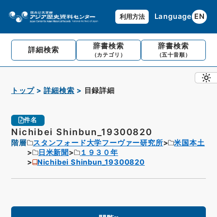
Language
EN
利用方法
辞書検索
辞書検索
詳細検索
（カテゴリ）
（五十音順）
トップ
詳細検索
目録詳細
件名
Nichibei Shinbun_19300820
階層
スタンフォード大学フーヴァー研究所
米国本土
日米新聞
１９３０年
Nichibei Shinbun_19300820