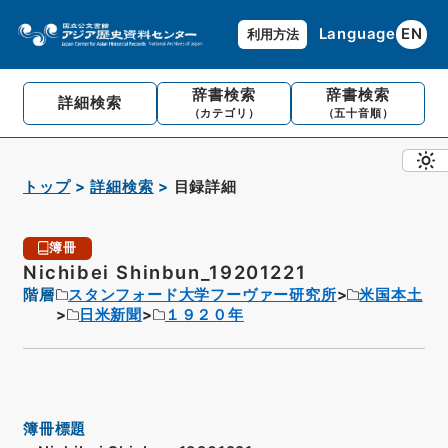
Language
EN
利用方法
辞書検索
辞書検索
詳細検索
（カテゴリ）
（五十音順）
トップ
詳細検索
目録詳細
簿冊
Nichibei Shinbun_19201221
階層
スタンフォード大学フーヴァー研究所
米国本土
日米新聞
１９２０年
簿冊標題