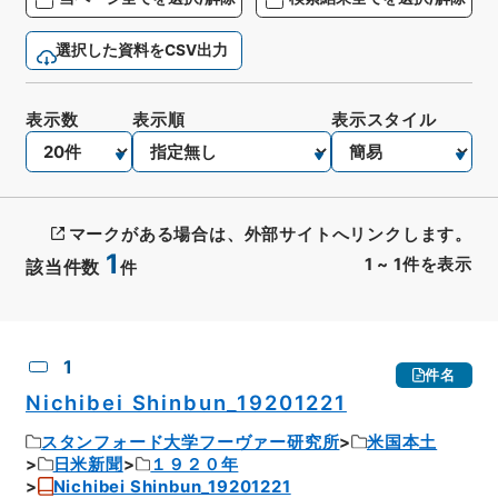
選択した資料をCSV出力
表示数
表示順
表示スタイル
マークがある場合は、外部サイトへリンクします。
1
1
~
1
件を表示
該当件数
件
CSV出力
No.
概要情報
画像等
1
件名
Nichibei Shinbun_19201221
スタンフォード大学フーヴァー研究所
米国本土
日米新聞
１９２０年
Nichibei Shinbun_19201221