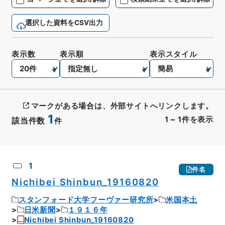
選択した資料をCSV出力
表示数
表示順
表示スタイル
マークがある場合は、外部サイトへリンクします。
1
1
~
1
件を表示
該当件数
件
CSV出力
No.
概要情報
画像等
1
件名
Nichibei Shinbun_19160820
スタンフォード大学フーヴァー研究所
米国本土
日米新聞
１９１６年
Nichibei Shinbun_19160820