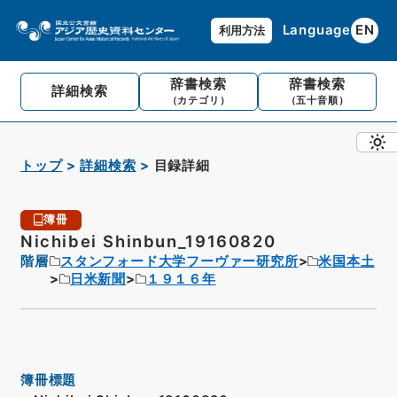
Language
EN
利用方法
辞書検索
辞書検索
詳細検索
（カテゴリ）
（五十音順）
トップ
詳細検索
目録詳細
簿冊
Nichibei Shinbun_19160820
階層
スタンフォード大学フーヴァー研究所
米国本土
日米新聞
１９１６年
簿冊標題