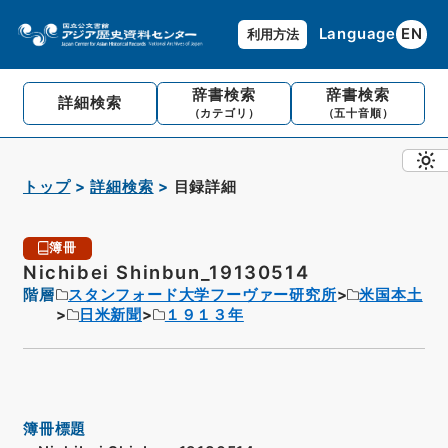
Language
EN
利用方法
辞書検索
辞書検索
詳細検索
（カテゴリ）
（五十音順）
トップ
詳細検索
目録詳細
簿冊
Nichibei Shinbun_19130514
階層
スタンフォード大学フーヴァー研究所
米国本土
日米新聞
１９１３年
簿冊標題