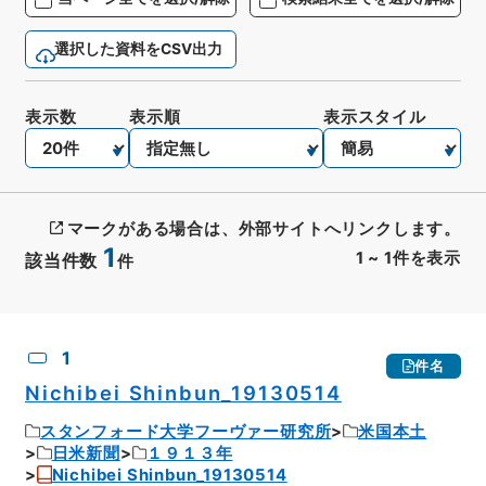
選択した資料をCSV出力
表示数
表示順
表示スタイル
マークがある場合は、外部サイトへリンクします。
1
1
~
1
件を表示
該当件数
件
CSV出力
No.
概要情報
画像等
1
件名
Nichibei Shinbun_19130514
スタンフォード大学フーヴァー研究所
米国本土
日米新聞
１９１３年
Nichibei Shinbun_19130514