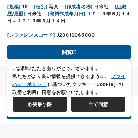
[
規模
]
10
[
種別
]
写真
[
作成者名称
]
日米社
[
組織
歴/履歴
]
日米社
[
資料作成年月日
]
１９１３年５月１４
日～１９１３年５月１４日
[
レファレンスコード
]
J20010065000
閲覧
ご訪問いただきありがとうございます。
私たちがより良い情報を提供できるように、
プライ
バシーポリシー
に基づいたクッキー（Cookie）の
取得と利用に同意をお願いいたします。
必要最小限
全て同意
資料群階層を表示する
All rights reserved/Copyright©