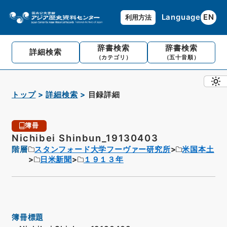
Language
EN
利用方法
辞書検索
辞書検索
詳細検索
（カテゴリ）
（五十音順）
トップ
詳細検索
目録詳細
簿冊
Nichibei Shinbun_19130403
階層
スタンフォード大学フーヴァー研究所
米国本土
日米新聞
１９１３年
簿冊標題