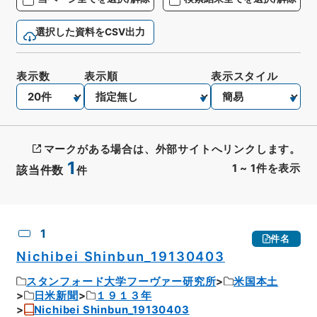
選択した資料をCSV出力
表示数
表示順
表示スタイル
マークがある場合は、外部サイトへリンクします。
1
1
~
1
件を表示
該当件数
件
CSV出力
No.
概要情報
画像等
1
件名
Nichibei Shinbun_19130403
スタンフォード大学フーヴァー研究所
米国本土
日米新聞
１９１３年
Nichibei Shinbun_19130403