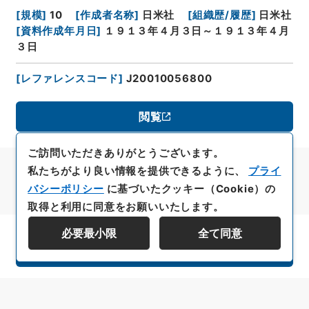
[
規模
]
10
[
作成者名称
]
日米社
[
組織歴/履歴
]
日米社
[
資料作成年月日
]
１９１３年４月３日～１９１３年４月
３日
[
レファレンスコード
]
J20010056800
閲覧
ご訪問いただきありがとうございます。
私たちがより良い情報を提供できるように、
プライ
バシーポリシー
に基づいたクッキー（Cookie）の
取得と利用に同意をお願いいたします。
必要最小限
全て同意
資料群階層を表示する
All rights reserved/Copyright©