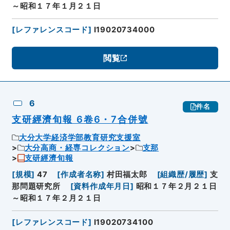
～昭和１７年１月２１日
[
レファレンスコード
]
I19020734000
閲覧
6
件名
支研經濟旬報 6卷6・7合併號
大分大学経済学部教育研究支援室
大分高商・経専コレクション
支那
支研經濟旬報
[
規模
]
47
[
作成者名称
]
村田福太郎
[
組織歴/履歴
]
支
那問題研究所
[
資料作成年月日
]
昭和１７年２月２１日
～昭和１７年２月２１日
[
レファレンスコード
]
I19020734100