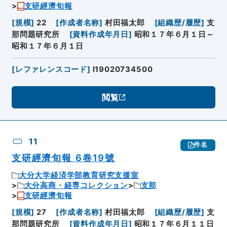
支研經濟旬報
[
規模
]
22
[
作成者名称
]
村田福太郎
[
組織歴/履歴
]
支
那問題研究所
[
資料作成年月日
]
昭和１７年６月１日～
昭和１７年６月１日
[
レファレンスコード
]
I19020734500
閲覧
11
件名
支研經濟旬報 6卷19號
大分大学経済学部教育研究支援室
大分高商・経専コレクション
支那
支研經濟旬報
[
規模
]
27
[
作成者名称
]
村田福太郎
[
組織歴/履歴
]
支
那問題研究所
[
資料作成年月日
]
昭和１７年６月１１日