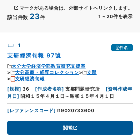
マークがある場合は、外部サイトへリンクします。
23
1
~
20
件を表示
該当件数
件
CSV出力
No.
概要情報
画像等
1
件名
支研經濟旬報 97號
大分大学経済学部教育研究支援室
大分高商・経専コレクション
支那
支研經濟旬報
[
規模
]
36
[
作成者名称
]
支那問題研究所
[
資料作成年
月日
]
昭和１５年４月１日～昭和１５年４月１日
[
レファレンスコード
]
I19020733600
閲覧