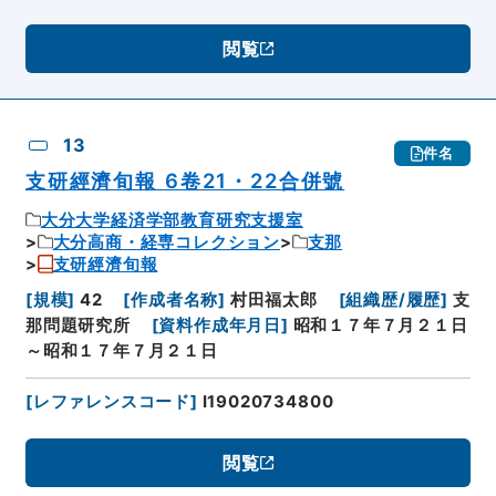
閲覧
13
件名
支研經濟旬報 6卷21・22合併號
大分大学経済学部教育研究支援室
大分高商・経専コレクション
支那
支研經濟旬報
[
規模
]
42
[
作成者名称
]
村田福太郎
[
組織歴/履歴
]
支
那問題研究所
[
資料作成年月日
]
昭和１７年７月２１日
～昭和１７年７月２１日
[
レファレンスコード
]
I19020734800
閲覧