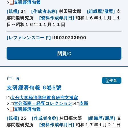
支研經濟旬報
[
規模
]
31
[
作成者名称
]
村田福太郎
[
組織歴/履歴
]
支
那問題研究所
[
資料作成年月日
]
昭和１６年１１月１１
日～昭和１６年１１月１１日
[
レファレンスコード
]
I19020733900
閲覧
5
件名
支研經濟旬報 6卷5號
大分大学経済学部教育研究支援室
大分高商・経専コレクション
支那
支研經濟旬報
[
規模
]
25
[
作成者名称
]
村田福太郎
[
組織歴/履歴
]
支
那問題研究所
[
資料作成年月日
]
昭和１７年１月２１日