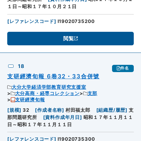
１日～昭和１７年１０月２１日
[
レファレンスコード
]
I19020735200
閲覧
18
件名
支研經濟旬報 6卷32・33合併號
大分大学経済学部教育研究支援室
大分高商・経専コレクション
支那
支研經濟旬報
[
規模
]
32
[
作成者名称
]
村田福太郎
[
組織歴/履歴
]
支
那問題研究所
[
資料作成年月日
]
昭和１７年１１月１１
日～昭和１７年１１月１１日
[
レファレンスコード
]
I19020735300