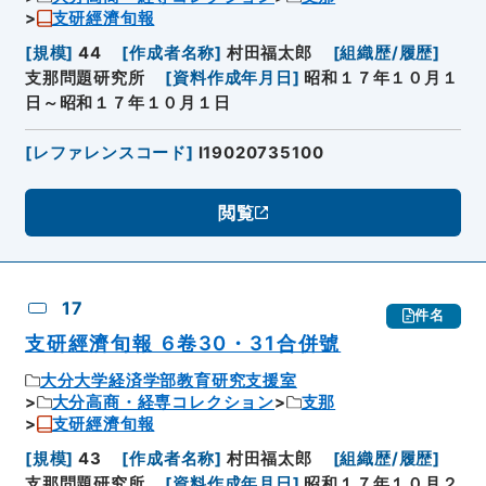
支研經濟旬報
[
規模
]
44
[
作成者名称
]
村田福太郎
[
組織歴/履歴
]
支那問題研究所
[
資料作成年月日
]
昭和１７年１０月１
日～昭和１７年１０月１日
[
レファレンスコード
]
I19020735100
閲覧
17
件名
支研經濟旬報 6卷30・31合併號
大分大学経済学部教育研究支援室
大分高商・経専コレクション
支那
支研經濟旬報
[
規模
]
43
[
作成者名称
]
村田福太郎
[
組織歴/履歴
]
支那問題研究所
[
資料作成年月日
]
昭和１７年１０月２