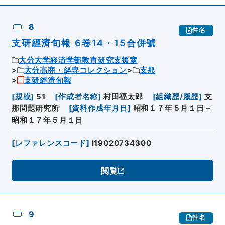
8
件名
支研經濟旬報 6卷14・15合併號
大分大学経済学部教育研究支援室
大分高商・経専コレクション
支那
支研經濟旬報
[
規模
]
51
[
作成者名称
]
村田福太郎
[
組織歴/履歴
]
支
那問題研究所
[
資料作成年月日
]
昭和１７年５月１日～
昭和１７年５月１日
[
レファレンスコード
]
I19020734300
閲覧
9
件名