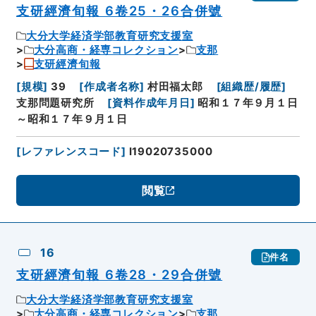
支研經濟旬報 6卷25・26合併號
大分大学経済学部教育研究支援室
大分高商・経専コレクション
支那
支研經濟旬報
[
規模
]
39
[
作成者名称
]
村田福太郎
[
組織歴/履歴
]
支那問題研究所
[
資料作成年月日
]
昭和１７年９月１日
～昭和１７年９月１日
[
レファレンスコード
]
I19020735000
閲覧
16
件名
支研經濟旬報 6卷28・29合併號
大分大学経済学部教育研究支援室
大分高商・経専コレクション
支那