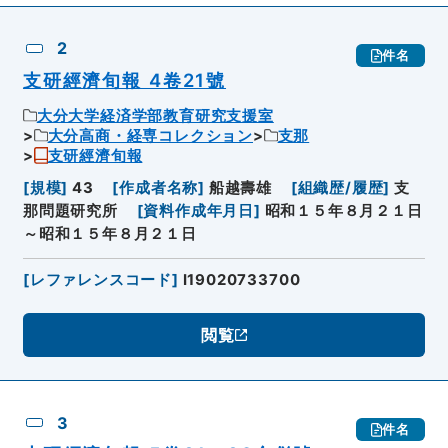
2
件名
支研經濟旬報 4卷21號
大分大学経済学部教育研究支援室
大分高商・経専コレクション
支那
支研經濟旬報
[
規模
]
43
[
作成者名称
]
船越壽雄
[
組織歴/履歴
]
支
那問題研究所
[
資料作成年月日
]
昭和１５年８月２１日
～昭和１５年８月２１日
[
レファレンスコード
]
I19020733700
閲覧
3
件名