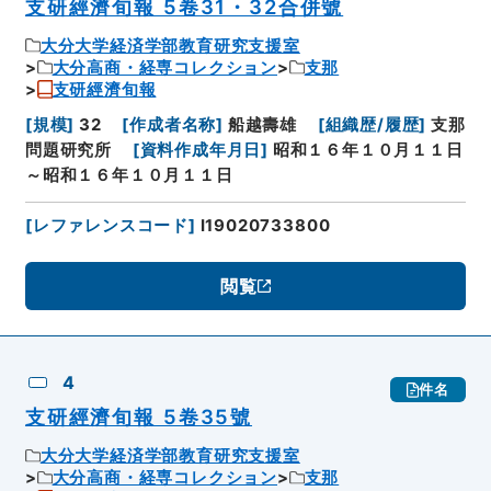
支研經濟旬報 5卷31・32合併號
大分大学経済学部教育研究支援室
大分高商・経専コレクション
支那
支研經濟旬報
[
規模
]
32
[
作成者名称
]
船越壽雄
[
組織歴/履歴
]
支那
問題研究所
[
資料作成年月日
]
昭和１６年１０月１１日
～昭和１６年１０月１１日
[
レファレンスコード
]
I19020733800
閲覧
4
件名
支研經濟旬報 5卷35號
大分大学経済学部教育研究支援室
大分高商・経専コレクション
支那