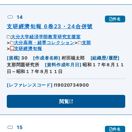
14
件名
支研經濟旬報 6卷23・24合併號
大分大学経済学部教育研究支援室
大分高商・経専コレクション
支那
支研經濟旬報
[
規模
]
30
[
作成者名称
]
村田福太郎
[
組織歴/履歴
]
支那問題研究所
[
資料作成年月日
]
昭和１７年８月１１
日～昭和１７年８月１１日
[
レファレンスコード
]
I19020734900
閲覧
15
件名