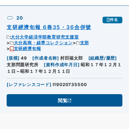
20
件名
支研經濟旬報 6卷35・36合併號
大分大学経済学部教育研究支援室
大分高商・経専コレクション
支那
支研經濟旬報
[
規模
]
49
[
作成者名称
]
村田福太郎
[
組織歴/履歴
]
支那問題研究所
[
資料作成年月日
]
昭和１７年１２月１
１日～昭和１７年１２月１１日
[
レファレンスコード
]
I19020735500
閲覧