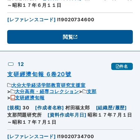
～昭和１７年６月１１日
[
レファレンスコード
]
I19020734600
閲覧
12
件名
支研經濟旬報 6卷20號
大分大学経済学部教育研究支援室
大分高商・経専コレクション
支那
支研經濟旬報
[
規模
]
30
[
作成者名称
]
村田福太郎
[
組織歴/履歴
]
支那問題研究所
[
資料作成年月日
]
昭和１７年７月１日
～昭和１７年７月１日
[
レファレンスコード
]
I19020734700