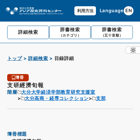
Language
EN
利用方法
辞書検索
辞書検索
詳細検索
（カテゴリ）
（五十音順）
トップ
詳細検索
目録詳細
簿冊
支研經濟旬報
階層
大分大学経済学部教育研究支援室
大分高商・経専コレクション
支那
簿冊標題