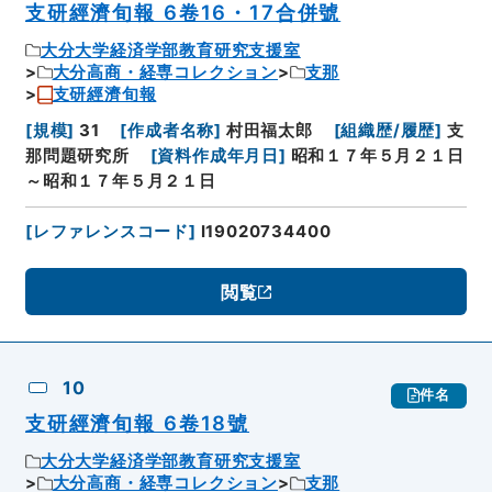
支研經濟旬報 6卷16・17合併號
大分大学経済学部教育研究支援室
大分高商・経専コレクション
支那
支研經濟旬報
[
規模
]
31
[
作成者名称
]
村田福太郎
[
組織歴/履歴
]
支
那問題研究所
[
資料作成年月日
]
昭和１７年５月２１日
～昭和１７年５月２１日
[
レファレンスコード
]
I19020734400
閲覧
10
件名
支研經濟旬報 6卷18號
大分大学経済学部教育研究支援室
大分高商・経専コレクション
支那