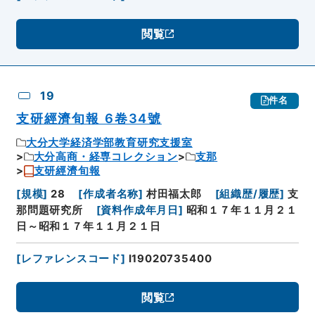
閲覧
19
件名
支研經濟旬報 6卷34號
大分大学経済学部教育研究支援室
大分高商・経専コレクション
支那
支研經濟旬報
[
規模
]
28
[
作成者名称
]
村田福太郎
[
組織歴/履歴
]
支
那問題研究所
[
資料作成年月日
]
昭和１７年１１月２１
日～昭和１７年１１月２１日
[
レファレンスコード
]
I19020735400
閲覧