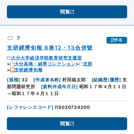
閲覧
7
件名
支研經濟旬報 6卷12・13合併號
大分大学経済学部教育研究支援室
大分高商・経専コレクション
支那
支研經濟旬報
[
規模
]
32
[
作成者名称
]
村田福太郎
[
組織歴/履歴
]
支
那問題研究所
[
資料作成年月日
]
昭和１７年４月１１日
～昭和１７年４月１１日
[
レファレンスコード
]
I19020734200
閲覧