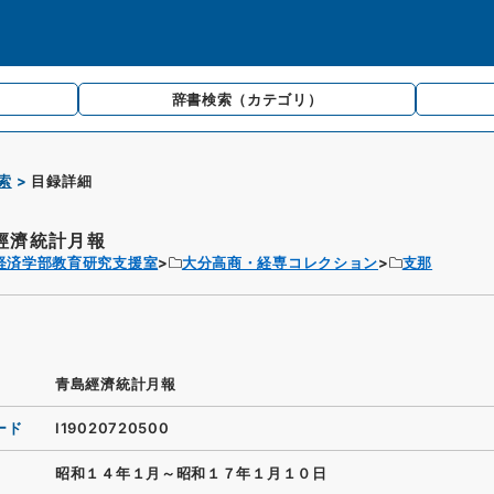
辞書検索
（カテゴリ）
索
目録詳細
經濟統計月報
経済学部教育研究支援室
大分高商・経専コレクション
支那
青島經濟統計月報
ード
I19020720500
昭和１４年１月～昭和１７年１月１０日