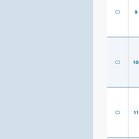
9
10
11