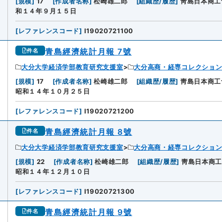
[
規模
]
17
[
作成者名称
]
松崎雄二郎
[
組織歴/履歴
]
靑島日本商工
和１４年９月１５日
[
レファレンスコード
]
I19020721100
青島經濟統計月報 7號
件名
大分大学経済学部教育研究支援室
大分高商・経専コレクショ
[
規模
]
17
[
作成者名称
]
松崎雄二郎
[
組織歴/履歴
]
靑島日本商工
昭和１４年１０月２５日
[
レファレンスコード
]
I19020721200
青島經濟統計月報 8號
件名
大分大学経済学部教育研究支援室
大分高商・経専コレクショ
[
規模
]
22
[
作成者名称
]
松崎雄二郎
[
組織歴/履歴
]
靑島日本商
昭和１４年１２月１０日
[
レファレンスコード
]
I19020721300
青島經濟統計月報 9號
件名