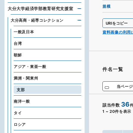
規模
大分大学経済学部教育研究支援室
大分高商・経専コレクション
URIをコピー
一般及日本
資料画像の利用
台湾
朝鮮
アジア・東亜一般
件名一覧
満洲・関東州
当ページ
支那
南洋一般
36
該当件数
1
~
20
件を表示
タイ
ロシア