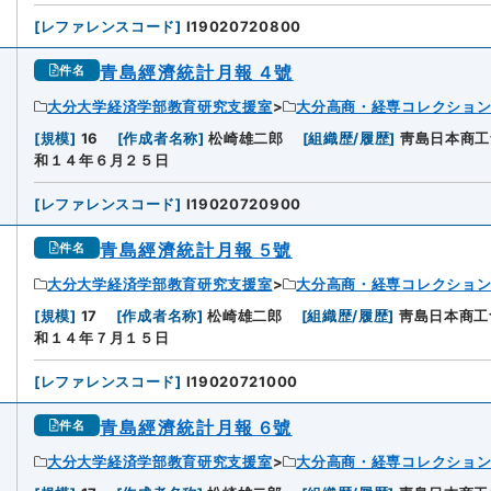
[
レファレンスコード
]
I19020720800
青島經濟統計月報 4號
件名
大分大学経済学部教育研究支援室
大分高商・経専コレクショ
[
規模
]
16
[
作成者名称
]
松崎雄二郎
[
組織歴/履歴
]
靑島日本商工
和１４年６月２５日
[
レファレンスコード
]
I19020720900
青島經濟統計月報 5號
件名
大分大学経済学部教育研究支援室
大分高商・経専コレクショ
[
規模
]
17
[
作成者名称
]
松崎雄二郎
[
組織歴/履歴
]
靑島日本商工
和１４年７月１５日
[
レファレンスコード
]
I19020721000
青島經濟統計月報 6號
件名
大分大学経済学部教育研究支援室
大分高商・経専コレクショ