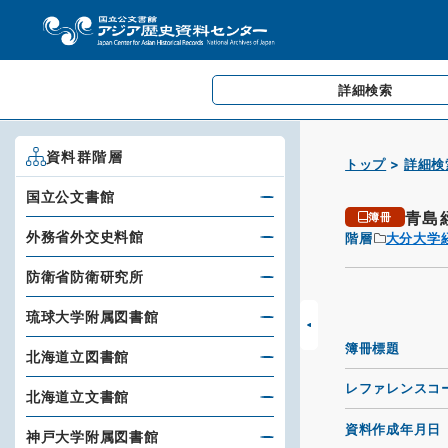
詳細検索
資料群階層
トップ
詳細検
国立公文書館
青島
簿冊
外務省外交史料館
階層
大分大学
防衛省防衛研究所
琉球大学附属図書館
簿冊標題
北海道立図書館
レファレンスコ
北海道立文書館
資料作成年月日
神戸大学附属図書館