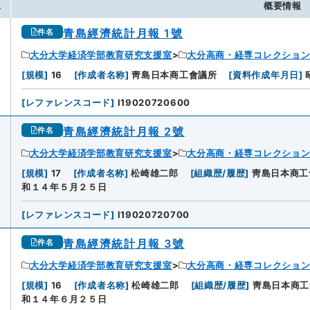
.
概要情報
青島經濟統計月報 1號
件名
大分大学経済学部教育研究支援室
大分高商・経専コレクショ
[
規模
]
16
[
作成者名称
]
靑島日本商工會議所
[
資料作成年月日
]
[
レファレンスコード
]
I19020720600
青島經濟統計月報 2號
件名
大分大学経済学部教育研究支援室
大分高商・経専コレクショ
[
規模
]
17
[
作成者名称
]
松崎雄二郎
[
組織歴/履歴
]
靑島日本商工
和１４年５月２５日
[
レファレンスコード
]
I19020720700
青島經濟統計月報 3號
件名
大分大学経済学部教育研究支援室
大分高商・経専コレクショ
[
規模
]
16
[
作成者名称
]
松崎雄二郎
[
組織歴/履歴
]
靑島日本商工
和１４年６月２５日