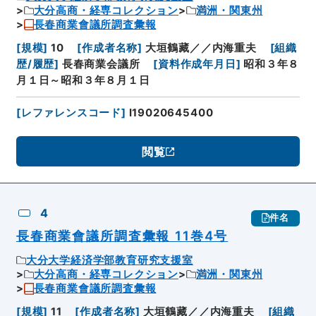
大分高商・経専コレクション
満洲・関東州
長春商業會議所調査彙報
[
規模
]
10
[
作成者名称
]
大垣鶴藏／／内海重夫
[
組織
歴/履歴
]
長春商業会議所
[
資料作成年月日
]
昭和３年８
月１日～昭和３年８月１日
[
レファレンスコード
]
I19020645400
閲覧
4
件名
長春商業會議所調査彙報 11巻4号
大分大学経済学部教育研究支援室
大分高商・経専コレクション
満洲・関東州
長春商業會議所調査彙報
[
規模
]
11
[
作成者名称
]
大垣鶴藏／／内海重夫
[
組織