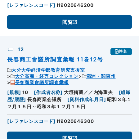
[
レファレンスコード
]
I19020646200
閲覧
12
件名
長春商工會議所調査彙報 11巻12号
大分大学経済学部教育研究支援室
大分高商・経専コレクション
満洲・関東州
長春商業會議所調査彙報
[
規模
]
10
[
作成者名称
]
大垣鶴藏／／内海重夫
[
組織
歴/履歴
]
長春商業会議所
[
資料作成年月日
]
昭和３年１
２月１５日～昭和３年１２月１５日
[
レファレンスコード
]
I19020646300
閲覧