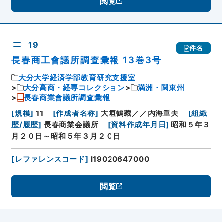
閲覧
19
件名
長春商工會議所調査彙報 13巻3号
大分大学経済学部教育研究支援室
大分高商・経専コレクション
満洲・関東州
長春商業會議所調査彙報
[
規模
]
11
[
作成者名称
]
大垣鶴藏／／内海重夫
[
組織
歴/履歴
]
長春商業会議所
[
資料作成年月日
]
昭和５年３
月２０日～昭和５年３月２０日
[
レファレンスコード
]
I19020647000
閲覧