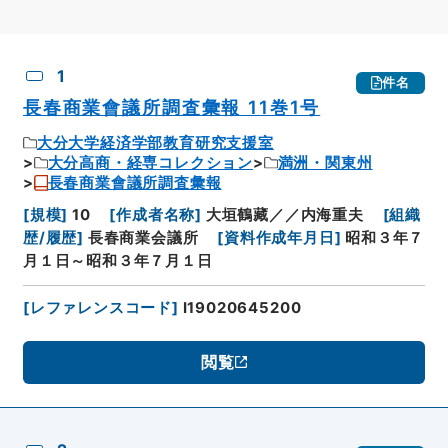
CSV出力
No.
概要情報
画像等
1
件名
長春商業會議所調査彙報 11巻1号
大分大学経済学部教育研究支援室
大分高商・経専コレクション
満洲・関東州
長春商業會議所調査彙報
[
規模
]
10
[
作成者名称
]
大垣鶴藏／／内海重夫
[
組織
歴/履歴
]
長春商業会議所
[
資料作成年月日
]
昭和３年７
月１日～昭和３年７月１日
[
レファレンスコード
]
I19020645200
閲覧