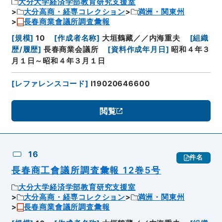
大分大学経済学部教育研究支援室
大分高商・経専コレクション
満洲・関東州
長春商業會議所調査彙報
[
規模
]
10
[
作成者名称
]
大垣鶴藏／／内海重夫
[
組織
歴/履歴
]
長春商業会議所
[
資料作成年月日
]
昭和４年３
月１日～昭和４年３月１日
[
レファレンスコード
]
I19020646600
閲覧
16
件名
長春商工會議所調査彙報 12巻5号
大分大学経済学部教育研究支援室
大分高商・経専コレクション
満洲・関東州
長春商業會議所調査彙報