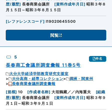
歴/履歴
]
長春商業会議所
[
資料作成年月日
]
昭和３年８
月１５日～昭和３年８月１５日
[
レファレンスコード
]
I19020645500
閲覧
5
件名
長春商工會議所調査彙報 11巻5号
大分大学経済学部教育研究支援室
大分高商・経専コレクション
満洲・関東州
長春商業會議所調査彙報
[
規模
]
10
[
作成者名称
]
大垣鶴藏／／内海重夫
[
組織
歴/履歴
]
長春商業会議所
[
資料作成年月日
]
昭和３年９
月１日～昭和３年９月１日