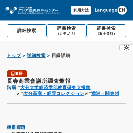
Language
EN
利用方法
辞書検索
辞書検索
詳細検索
（カテゴリ）
（五十音順）
トップ
詳細検索
目録詳細
簿冊
長春商業會議所調査彙報
階層
大分大学経済学部教育研究支援室
大分高商・経専コレクション
満洲・関東州
簿冊標題