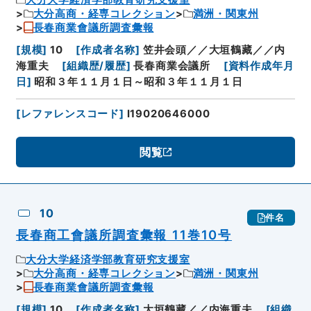
大分高商・経専コレクション
満洲・関東州
長春商業會議所調査彙報
[
規模
]
10
[
作成者名称
]
笠井会頭／／大垣鶴藏／／内
海重夫
[
組織歴/履歴
]
長春商業会議所
[
資料作成年月
日
]
昭和３年１１月１日～昭和３年１１月１日
[
レファレンスコード
]
I19020646000
閲覧
10
件名
長春商工會議所調査彙報 11巻10号
大分大学経済学部教育研究支援室
大分高商・経専コレクション
満洲・関東州
長春商業會議所調査彙報
[
規模
]
10
[
作成者名称
]
大垣鶴藏／／内海重夫
[
組織