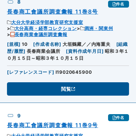
8
件名
長春商工會議所調査彙報 11巻8号
大分大学経済学部教育研究支援室
大分高商・経専コレクション
満洲・関東州
長春商業會議所調査彙報
[
規模
]
10
[
作成者名称
]
大垣鶴藏／／内海重夫
[
組織
歴/履歴
]
長春商業会議所
[
資料作成年月日
]
昭和３年１
０月１５日～昭和３年１０月１５日
[
レファレンスコード
]
I19020645900
閲覧
9
件名
長春商工會議所調査彙報 11巻9号
大分大学経済学部教育研究支援室