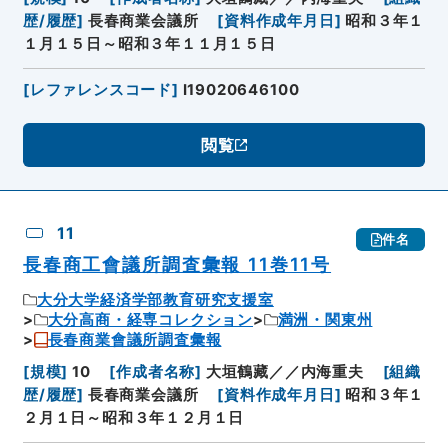
歴/履歴
]
長春商業会議所
[
資料作成年月日
]
昭和３年１
１月１５日～昭和３年１１月１５日
[
レファレンスコード
]
I19020646100
閲覧
11
件名
長春商工會議所調査彙報 11巻11号
大分大学経済学部教育研究支援室
大分高商・経専コレクション
満洲・関東州
長春商業會議所調査彙報
[
規模
]
10
[
作成者名称
]
大垣鶴藏／／内海重夫
[
組織
歴/履歴
]
長春商業会議所
[
資料作成年月日
]
昭和３年１
２月１日～昭和３年１２月１日