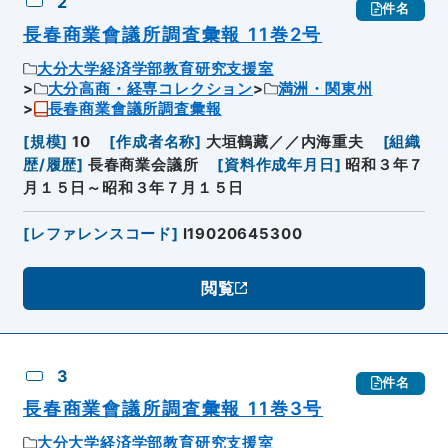
2
件名
長春商業會議所調査彙報 11巻2号
大分大学経済学部教育研究支援室
大分高商・経専コレクション
満洲・関東州
長春商業會議所調査彙報
[
規模
]
10
[
作成者名称
]
大垣鶴藏／／内海重夫
[
組織
歴/履歴
]
長春商業会議所
[
資料作成年月日
]
昭和３年７
月１５日～昭和３年７月１５日
[
レファレンスコード
]
I19020645300
閲覧
3
件名
長春商業會議所調査彙報 11巻3号
大分大学経済学部教育研究支援室