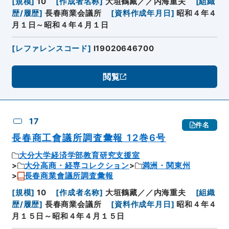
[
規模
]
10
[
作成者名称
]
大垣鶴藏／／内海重夫
[
組織
歴/履歴
]
長春商業会議所
[
資料作成年月日
]
昭和４年４
月１日～昭和４年４月１日
[
レファレンスコード
]
I19020646700
閲覧
17
件名
長春商工會議所調査彙報 12巻6号
大分大学経済学部教育研究支援室
大分高商・経専コレクション
満洲・関東州
長春商業會議所調査彙報
[
規模
]
10
[
作成者名称
]
大垣鶴藏／／内海重夫
[
組織
歴/履歴
]
長春商業会議所
[
資料作成年月日
]
昭和４年４
月１５日～昭和４年４月１５日