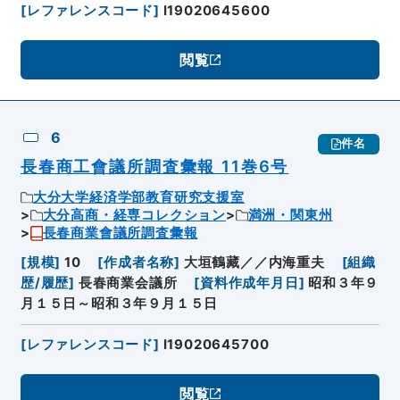
[
レファレンスコード
]
I19020645600
閲覧
6
件名
長春商工會議所調査彙報 11巻6号
大分大学経済学部教育研究支援室
大分高商・経専コレクション
満洲・関東州
長春商業會議所調査彙報
[
規模
]
10
[
作成者名称
]
大垣鶴藏／／内海重夫
[
組織
歴/履歴
]
長春商業会議所
[
資料作成年月日
]
昭和３年９
月１５日～昭和３年９月１５日
[
レファレンスコード
]
I19020645700
閲覧