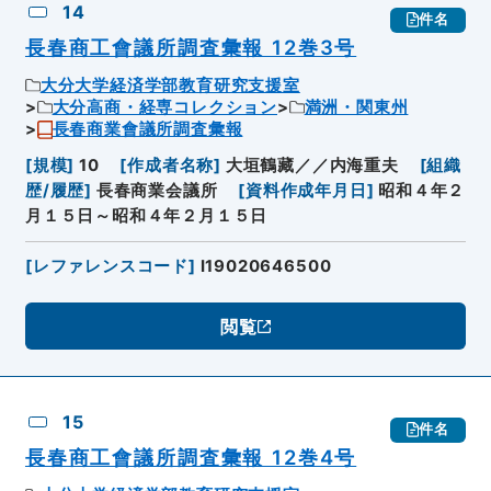
14
件名
長春商工會議所調査彙報 12巻3号
大分大学経済学部教育研究支援室
大分高商・経専コレクション
満洲・関東州
長春商業會議所調査彙報
[
規模
]
10
[
作成者名称
]
大垣鶴藏／／内海重夫
[
組織
歴/履歴
]
長春商業会議所
[
資料作成年月日
]
昭和４年２
月１５日～昭和４年２月１５日
[
レファレンスコード
]
I19020646500
閲覧
15
件名
長春商工會議所調査彙報 12巻4号