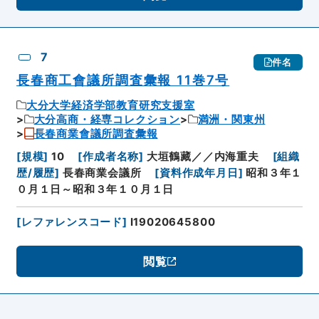
7
件名
長春商工會議所調査彙報 11巻7号
大分大学経済学部教育研究支援室
大分高商・経専コレクション
満洲・関東州
長春商業會議所調査彙報
[
規模
]
10
[
作成者名称
]
大垣鶴藏／／内海重夫
[
組織
歴/履歴
]
長春商業会議所
[
資料作成年月日
]
昭和３年１
０月１日～昭和３年１０月１日
[
レファレンスコード
]
I19020645800
閲覧