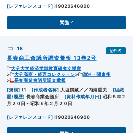
[
レファレンスコード
]
I19020646800
閲覧
18
件名
長春商工會議所調査彙報 13巻2号
大分大学経済学部教育研究支援室
大分高商・経専コレクション
満洲・関東州
長春商業會議所調査彙報
[
規模
]
11
[
作成者名称
]
大垣鶴藏／／内海重夫
[
組織
歴/履歴
]
長春商業会議所
[
資料作成年月日
]
昭和５年２
月２０日～昭和５年２月２０日
[
レファレンスコード
]
I19020646900