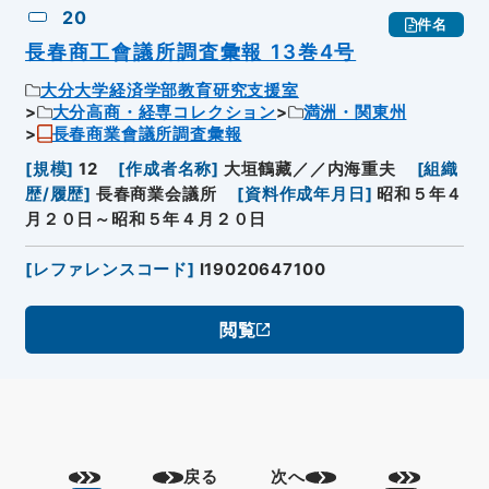
20
件名
長春商工會議所調査彙報 13巻4号
大分大学経済学部教育研究支援室
大分高商・経専コレクション
満洲・関東州
長春商業會議所調査彙報
[
規模
]
12
[
作成者名称
]
大垣鶴藏／／内海重夫
[
組織
歴/履歴
]
長春商業会議所
[
資料作成年月日
]
昭和５年４
月２０日～昭和５年４月２０日
[
レファレンスコード
]
I19020647100
閲覧
戻る
次へ