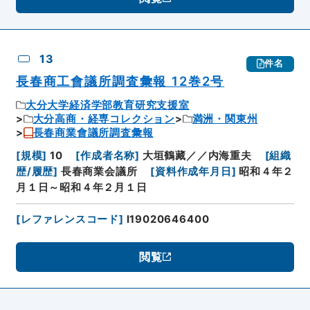
13
件名
長春商工會議所調査彙報 12巻2号
大分大学経済学部教育研究支援室
大分高商・経専コレクション
満洲・関東州
長春商業會議所調査彙報
[
規模
]
10
[
作成者名称
]
大垣鶴藏／／内海重夫
[
組織
歴/履歴
]
長春商業会議所
[
資料作成年月日
]
昭和４年２
月１日～昭和４年２月１日
[
レファレンスコード
]
I19020646400
閲覧