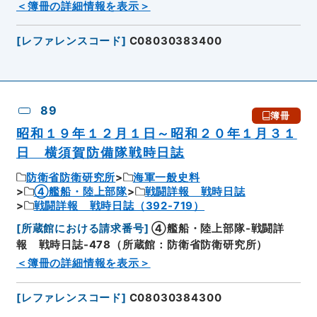
＜簿冊の詳細情報を表示＞
[
レファレンスコード
]
C08030383400
89
簿冊
昭和１９年１２月１日～昭和２０年１月３１
日 横須賀防備隊戦時日誌
防衛省防衛研究所
海軍一般史料
④艦船・陸上部隊
戦闘詳報 戦時日誌
戦闘詳報 戦時日誌（392-719）
[
所蔵館における請求番号
]
④艦船・陸上部隊-戦闘詳
報 戦時日誌-478（所蔵館：防衛省防衛研究所）
＜簿冊の詳細情報を表示＞
[
レファレンスコード
]
C08030384300