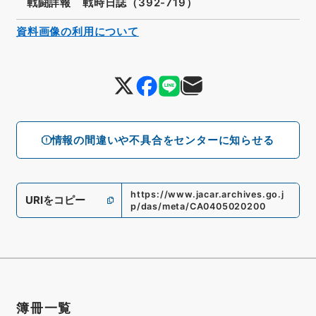
戦闘詳報 戦時日誌（392-719）
資料画像の利用について
情報の間違いや不具合をセンターに知らせる
https://www.jacar.archives.go.j
URIをコピー
p/das/meta/CA0405020200
簿冊一覧