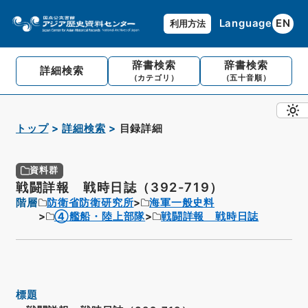
Language
EN
利用方法
辞書検索
辞書検索
詳細検索
（カテゴリ）
（五十音順）
トップ
詳細検索
目録詳細
資料群
戦闘詳報 戦時日誌（392-719）
階層
防衛省防衛研究所
海軍一般史料
④艦船・陸上部隊
戦闘詳報 戦時日誌
標題