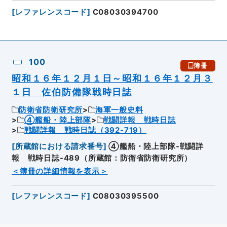
[
レファレンスコード
]
C08030394700
100
簿冊
昭和１６年１２月１日～昭和１６年１２月３
１日 佐伯防備隊戦時日誌
防衛省防衛研究所
海軍一般史料
④艦船・陸上部隊
戦闘詳報 戦時日誌
戦闘詳報 戦時日誌（392-719）
[
所蔵館における請求番号
]
④艦船・陸上部隊-戦闘詳
報 戦時日誌-489（所蔵館：防衛省防衛研究所）
＜簿冊の詳細情報を表示＞
[
レファレンスコード
]
C08030395500