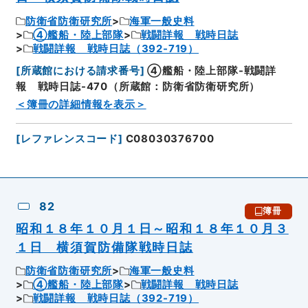
防衛省防衛研究所
海軍一般史料
④艦船・陸上部隊
戦闘詳報 戦時日誌
戦闘詳報 戦時日誌（392-719）
[
所蔵館における請求番号
]
④艦船・陸上部隊-戦闘詳
報 戦時日誌-470（所蔵館：防衛省防衛研究所）
＜簿冊の詳細情報を表示＞
[
レファレンスコード
]
C08030376700
82
簿冊
昭和１８年１０月１日～昭和１８年１０月３
１日 横須賀防備隊戦時日誌
防衛省防衛研究所
海軍一般史料
④艦船・陸上部隊
戦闘詳報 戦時日誌
戦闘詳報 戦時日誌（392-719）