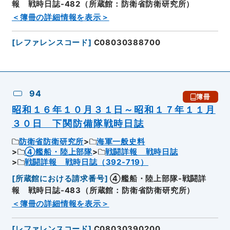
報 戦時日誌-482（所蔵館：防衛省防衛研究所）
＜簿冊の詳細情報を表示＞
[
レファレンスコード
]
C08030388700
94
簿冊
昭和１６年１０月３１日～昭和１７年１１月
３０日 下関防備隊戦時日誌
防衛省防衛研究所
海軍一般史料
④艦船・陸上部隊
戦闘詳報 戦時日誌
戦闘詳報 戦時日誌（392-719）
[
所蔵館における請求番号
]
④艦船・陸上部隊-戦闘詳
報 戦時日誌-483（所蔵館：防衛省防衛研究所）
＜簿冊の詳細情報を表示＞
[
レファレンスコード
]
C08030390200