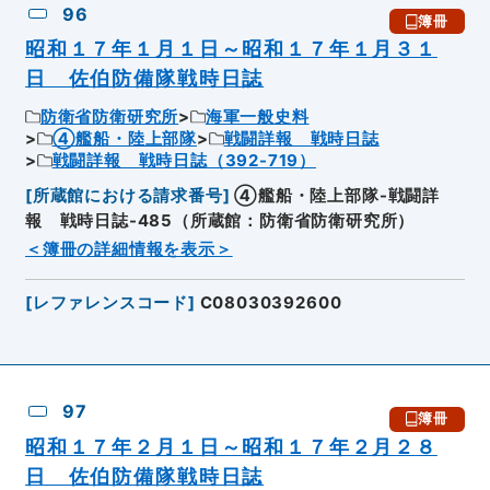
96
簿冊
昭和１７年１月１日～昭和１７年１月３１
日 佐伯防備隊戦時日誌
防衛省防衛研究所
海軍一般史料
④艦船・陸上部隊
戦闘詳報 戦時日誌
戦闘詳報 戦時日誌（392-719）
[
所蔵館における請求番号
]
④艦船・陸上部隊-戦闘詳
報 戦時日誌-485（所蔵館：防衛省防衛研究所）
＜簿冊の詳細情報を表示＞
[
レファレンスコード
]
C08030392600
97
簿冊
昭和１７年２月１日～昭和１７年２月２８
日 佐伯防備隊戦時日誌