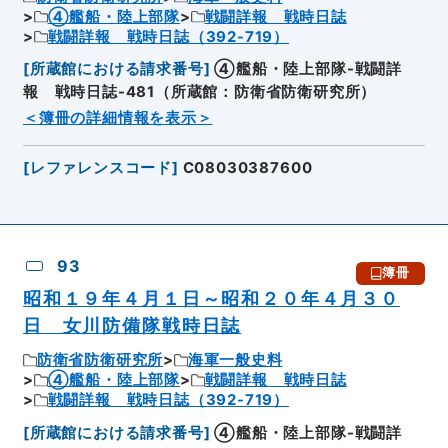
④艦船・陸上部隊
戦闘詳報 戦時日誌
戦闘詳報 戦時日誌（392-719）
[
所蔵館における請求番号
]
④艦船・陸上部隊-戦闘詳
報 戦時日誌-481（所蔵館：防衛省防衛研究所）
＜簿冊の詳細情報を表示＞
[
レファレンスコード
]
C08030387600
93
簿冊
昭和１９年４月１日～昭和２０年４月３０
日 女川防備隊戦時日誌
防衛省防衛研究所
海軍一般史料
④艦船・陸上部隊
戦闘詳報 戦時日誌
戦闘詳報 戦時日誌（392-719）
[
所蔵館における請求番号
]
④艦船・陸上部隊-戦闘詳