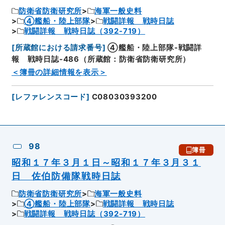
防衛省防衛研究所
海軍一般史料
④艦船・陸上部隊
戦闘詳報 戦時日誌
戦闘詳報 戦時日誌（392-719）
[
所蔵館における請求番号
]
④艦船・陸上部隊-戦闘詳
報 戦時日誌-486（所蔵館：防衛省防衛研究所）
＜簿冊の詳細情報を表示＞
[
レファレンスコード
]
C08030393200
98
簿冊
昭和１７年３月１日～昭和１７年３月３１
日 佐伯防備隊戦時日誌
防衛省防衛研究所
海軍一般史料
④艦船・陸上部隊
戦闘詳報 戦時日誌
戦闘詳報 戦時日誌（392-719）