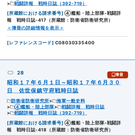
戦闘詳報 戦時日誌（392-719）
[
所蔵館における請求番号
]
④艦船・陸上部隊-戦闘詳
報 戦時日誌-417（所蔵館：防衛省防衛研究所）
＜簿冊の詳細情報を表示＞
[
レファレンスコード
]
C08030335400
28
簿冊
昭和１７年６月１日～昭和１７年６月３０
日 佐世保鎮守府戦時日誌
防衛省防衛研究所
海軍一般史料
④艦船・陸上部隊
戦闘詳報 戦時日誌
戦闘詳報 戦時日誌（392-719）
[
所蔵館における請求番号
]
④艦船・陸上部隊-戦闘詳
報 戦時日誌-418（所蔵館：防衛省防衛研究所）