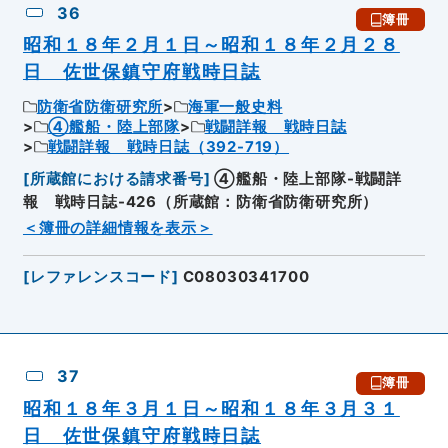
36
簿冊
昭和１８年２月１日～昭和１８年２月２８
日 佐世保鎮守府戦時日誌
防衛省防衛研究所
海軍一般史料
④艦船・陸上部隊
戦闘詳報 戦時日誌
戦闘詳報 戦時日誌（392-719）
[
所蔵館における請求番号
]
④艦船・陸上部隊-戦闘詳
報 戦時日誌-426（所蔵館：防衛省防衛研究所）
＜簿冊の詳細情報を表示＞
[
レファレンスコード
]
C08030341700
37
簿冊
昭和１８年３月１日～昭和１８年３月３１
日 佐世保鎮守府戦時日誌