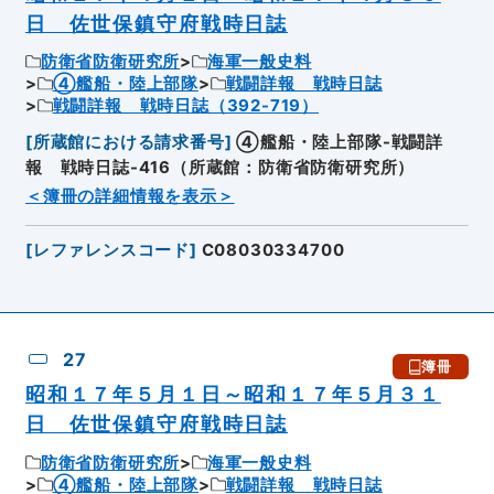
日 佐世保鎮守府戦時日誌
防衛省防衛研究所
海軍一般史料
④艦船・陸上部隊
戦闘詳報 戦時日誌
戦闘詳報 戦時日誌（392-719）
[
所蔵館における請求番号
]
④艦船・陸上部隊-戦闘詳
報 戦時日誌-416（所蔵館：防衛省防衛研究所）
＜簿冊の詳細情報を表示＞
[
レファレンスコード
]
C08030334700
27
簿冊
昭和１７年５月１日～昭和１７年５月３１
日 佐世保鎮守府戦時日誌
防衛省防衛研究所
海軍一般史料
④艦船・陸上部隊
戦闘詳報 戦時日誌