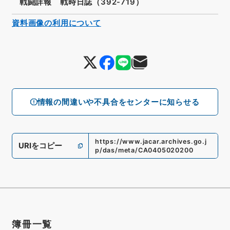
戦闘詳報 戦時日誌（392-719）
資料画像の利用について
情報の間違いや不具合をセンターに知らせる
https://www.jacar.archives.go.j
URIをコピー
p/das/meta/CA0405020200
簿冊一覧