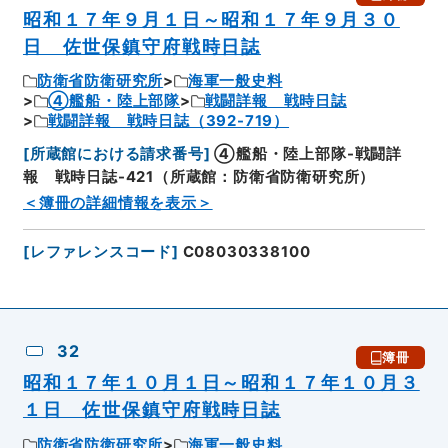
昭和１７年９月１日～昭和１７年９月３０
日 佐世保鎮守府戦時日誌
防衛省防衛研究所
海軍一般史料
④艦船・陸上部隊
戦闘詳報 戦時日誌
戦闘詳報 戦時日誌（392-719）
[
所蔵館における請求番号
]
④艦船・陸上部隊-戦闘詳
報 戦時日誌-421（所蔵館：防衛省防衛研究所）
＜簿冊の詳細情報を表示＞
[
レファレンスコード
]
C08030338100
32
簿冊
昭和１７年１０月１日～昭和１７年１０月３
１日 佐世保鎮守府戦時日誌
防衛省防衛研究所
海軍一般史料