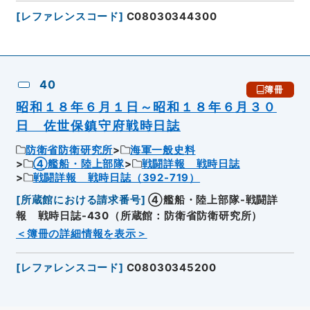
[
レファレンスコード
]
C08030344300
40
簿冊
昭和１８年６月１日～昭和１８年６月３０
日 佐世保鎮守府戦時日誌
防衛省防衛研究所
海軍一般史料
④艦船・陸上部隊
戦闘詳報 戦時日誌
戦闘詳報 戦時日誌（392-719）
[
所蔵館における請求番号
]
④艦船・陸上部隊-戦闘詳
報 戦時日誌-430（所蔵館：防衛省防衛研究所）
＜簿冊の詳細情報を表示＞
[
レファレンスコード
]
C08030345200