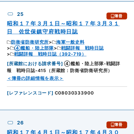
25
簿冊
昭和１７年３月１日～昭和１７年３月３１
日 佐世保鎮守府戦時日誌
防衛省防衛研究所
海軍一般史料
④艦船・陸上部隊
戦闘詳報 戦時日誌
戦闘詳報 戦時日誌（392-719）
[
所蔵館における請求番号
]
④艦船・陸上部隊-戦闘詳
報 戦時日誌-415（所蔵館：防衛省防衛研究所）
＜簿冊の詳細情報を表示＞
[
レファレンスコード
]
C08030333900
26
簿冊
昭和１７年４月１日～昭和１７年４月３０