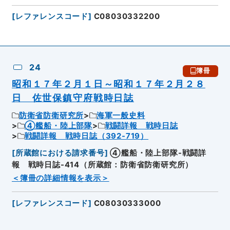
[
レファレンスコード
]
C08030332200
24
簿冊
昭和１７年２月１日～昭和１７年２月２８
日 佐世保鎮守府戦時日誌
防衛省防衛研究所
海軍一般史料
④艦船・陸上部隊
戦闘詳報 戦時日誌
戦闘詳報 戦時日誌（392-719）
[
所蔵館における請求番号
]
④艦船・陸上部隊-戦闘詳
報 戦時日誌-414（所蔵館：防衛省防衛研究所）
＜簿冊の詳細情報を表示＞
[
レファレンスコード
]
C08030333000