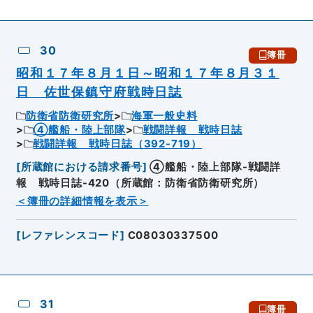
30
簿冊
昭和１７年８月１日～昭和１７年８月３１
日 佐世保鎮守府戦時日誌
防衛省防衛研究所
海軍一般史料
④艦船・陸上部隊
戦闘詳報 戦時日誌
戦闘詳報 戦時日誌（392-719）
[
所蔵館における請求番号
]
④艦船・陸上部隊-戦闘詳
報 戦時日誌-420（所蔵館：防衛省防衛研究所）
＜簿冊の詳細情報を表示＞
[
レファレンスコード
]
C08030337500
31
簿冊