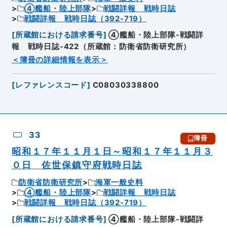
④艦船・陸上部隊
戦闘詳報 戦時日誌
戦闘詳報 戦時日誌（392-719）
[
所蔵館における請求番号
]
④艦船・陸上部隊-戦闘詳
報 戦時日誌-422（所蔵館：防衛省防衛研究所）
＜簿冊の詳細情報を表示＞
[
レファレンスコード
]
C08030338800
33
簿冊
昭和１７年１１月１日～昭和１７年１１月３
０日 佐世保鎮守府戦時日誌
防衛省防衛研究所
海軍一般史料
④艦船・陸上部隊
戦闘詳報 戦時日誌
戦闘詳報 戦時日誌（392-719）
[
所蔵館における請求番号
]
④艦船・陸上部隊-戦闘詳