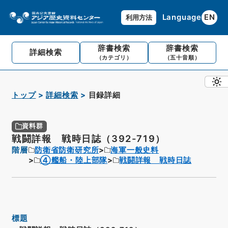
Language
EN
利用方法
辞書検索
辞書検索
詳細検索
（カテゴリ）
（五十音順）
トップ
詳細検索
目録詳細
資料群
戦闘詳報 戦時日誌（392-719）
階層
防衛省防衛研究所
海軍一般史料
④艦船・陸上部隊
戦闘詳報 戦時日誌
標題