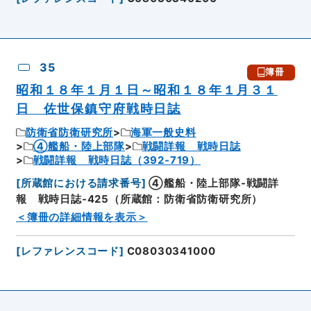
35
簿冊
昭和１８年１月１日～昭和１８年１月３１
日 佐世保鎮守府戦時日誌
防衛省防衛研究所
海軍一般史料
④艦船・陸上部隊
戦闘詳報 戦時日誌
戦闘詳報 戦時日誌（392-719）
[
所蔵館における請求番号
]
④艦船・陸上部隊-戦闘詳
報 戦時日誌-425（所蔵館：防衛省防衛研究所）
＜簿冊の詳細情報を表示＞
[
レファレンスコード
]
C08030341000