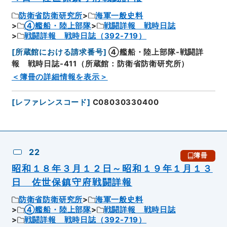
防衛省防衛研究所
海軍一般史料
④艦船・陸上部隊
戦闘詳報 戦時日誌
戦闘詳報 戦時日誌（392-719）
[
所蔵館における請求番号
]
④艦船・陸上部隊-戦闘詳
報 戦時日誌-411（所蔵館：防衛省防衛研究所）
＜簿冊の詳細情報を表示＞
[
レファレンスコード
]
C08030330400
22
簿冊
昭和１８年３月１２日～昭和１９年１月１３
日 佐世保鎮守府戦闘詳報
防衛省防衛研究所
海軍一般史料
④艦船・陸上部隊
戦闘詳報 戦時日誌
戦闘詳報 戦時日誌（392-719）