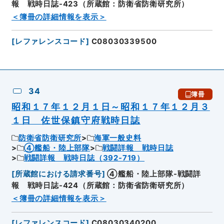
報 戦時日誌-423（所蔵館：防衛省防衛研究所）
＜簿冊の詳細情報を表示＞
[
レファレンスコード
]
C08030339500
34
簿冊
昭和１７年１２月１日～昭和１７年１２月３
１日 佐世保鎮守府戦時日誌
防衛省防衛研究所
海軍一般史料
④艦船・陸上部隊
戦闘詳報 戦時日誌
戦闘詳報 戦時日誌（392-719）
[
所蔵館における請求番号
]
④艦船・陸上部隊-戦闘詳
報 戦時日誌-424（所蔵館：防衛省防衛研究所）
＜簿冊の詳細情報を表示＞
[
レファレンスコード
]
C08030340200