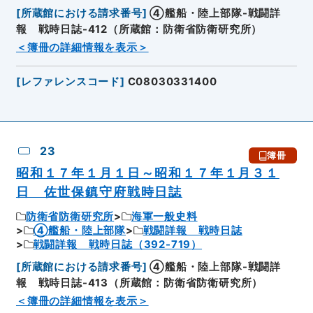
[
所蔵館における請求番号
]
④艦船・陸上部隊-戦闘詳
報 戦時日誌-412（所蔵館：防衛省防衛研究所）
＜簿冊の詳細情報を表示＞
[
レファレンスコード
]
C08030331400
23
簿冊
昭和１７年１月１日～昭和１７年１月３１
日 佐世保鎮守府戦時日誌
防衛省防衛研究所
海軍一般史料
④艦船・陸上部隊
戦闘詳報 戦時日誌
戦闘詳報 戦時日誌（392-719）
[
所蔵館における請求番号
]
④艦船・陸上部隊-戦闘詳
報 戦時日誌-413（所蔵館：防衛省防衛研究所）
＜簿冊の詳細情報を表示＞