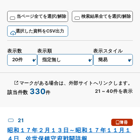
当ページ全てを選択/解除
検索結果全てを選択/解除
選択した資料をCSV出力
表示数
表示順
表示スタイル
マークがある場合は、外部サイトへリンクします。
330
21
~
40
件を表示
該当件数
件
CSV出力
No.
概要情報
画像等
21
簿冊
昭和１７年２月１３日～昭和１７年１１月１
４日 佐世保鎮守府戦闘詳報