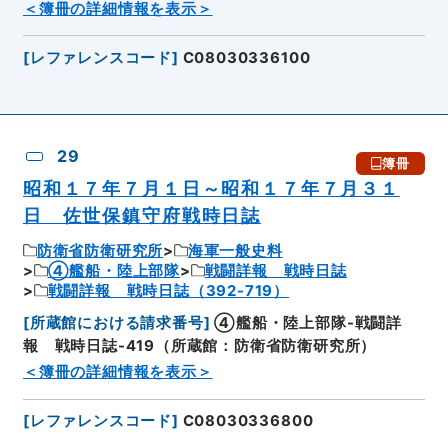
＜簿冊の詳細情報を表示＞
[
レファレンスコード
]
C08030336100
29
簿冊
昭和１７年７月１日～昭和１７年７月３１
日 佐世保鎮守府戦時日誌
防衛省防衛研究所
海軍一般史料
④艦船・陸上部隊
戦闘詳報 戦時日誌
戦闘詳報 戦時日誌（392-719）
[
所蔵館における請求番号
]
④艦船・陸上部隊-戦闘詳
報 戦時日誌-419（所蔵館：防衛省防衛研究所）
＜簿冊の詳細情報を表示＞
[
レファレンスコード
]
C08030336800