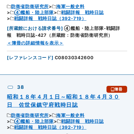
防衛省防衛研究所
海軍一般史料
④艦船・陸上部隊
戦闘詳報 戦時日誌
戦闘詳報 戦時日誌（392-719）
[
所蔵館における請求番号
]
④艦船・陸上部隊-戦闘詳
報 戦時日誌-427（所蔵館：防衛省防衛研究所）
＜簿冊の詳細情報を表示＞
[
レファレンスコード
]
C08030342600
38
簿冊
昭和１８年４月１日～昭和１８年４月３０
日 佐世保鎮守府戦時日誌
防衛省防衛研究所
海軍一般史料
④艦船・陸上部隊
戦闘詳報 戦時日誌
戦闘詳報 戦時日誌（392-719）