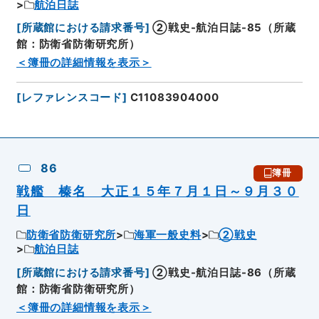
航泊日誌
[
所蔵館における請求番号
]
②戦史-航泊日誌-85（所蔵
館：防衛省防衛研究所）
＜簿冊の詳細情報を表示＞
[
レファレンスコード
]
C11083904000
86
簿冊
戦艦 榛名 大正１５年７月１日～９月３０
日
防衛省防衛研究所
海軍一般史料
②戦史
航泊日誌
[
所蔵館における請求番号
]
②戦史-航泊日誌-86（所蔵
館：防衛省防衛研究所）
＜簿冊の詳細情報を表示＞