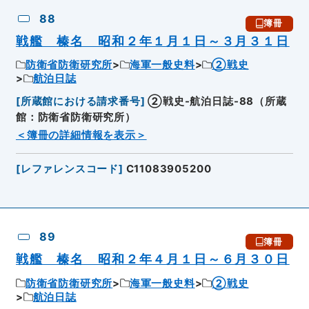
88
簿冊
戦艦 榛名 昭和２年１月１日～３月３１日
防衛省防衛研究所
海軍一般史料
②戦史
航泊日誌
[
所蔵館における請求番号
]
②戦史-航泊日誌-88（所蔵
館：防衛省防衛研究所）
＜簿冊の詳細情報を表示＞
[
レファレンスコード
]
C11083905200
89
簿冊
戦艦 榛名 昭和２年４月１日～６月３０日
防衛省防衛研究所
海軍一般史料
②戦史
航泊日誌