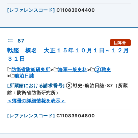
[
レファレンスコード
]
C11083904400
87
簿冊
戦艦 榛名 大正１５年１０月１日～１２月
３１日
防衛省防衛研究所
海軍一般史料
②戦史
航泊日誌
[
所蔵館における請求番号
]
②戦史-航泊日誌-87（所蔵
館：防衛省防衛研究所）
＜簿冊の詳細情報を表示＞
[
レファレンスコード
]
C11083904800