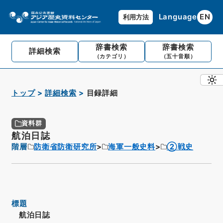
Language
EN
利用方法
辞書検索
辞書検索
詳細検索
（カテゴリ）
（五十音順）
トップ
詳細検索
目録詳細
資料群
航泊日誌
階層
防衛省防衛研究所
海軍一般史料
②戦史
標題
航泊日誌