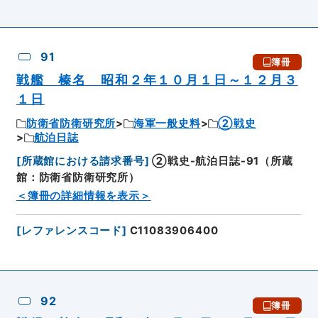
91
簿冊
戦艦 榛名 昭和２年１０月１日～１２月３
１日
防衛省防衛研究所
海軍一般史料
②戦史
航泊日誌
[
所蔵館における請求番号
]
②戦史-航泊日誌-91（所蔵
館：防衛省防衛研究所）
＜簿冊の詳細情報を表示＞
[
レファレンスコード
]
C11083906400
92
簿冊