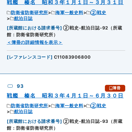
戦艦 榛名 昭和３年１月１日～３月３１日
防衛省防衛研究所
海軍一般史料
②戦史
航泊日誌
[
所蔵館における請求番号
]
②戦史-航泊日誌-92（所蔵
館：防衛省防衛研究所）
＜簿冊の詳細情報を表示＞
[
レファレンスコード
]
C11083906800
93
簿冊
戦艦 榛名 昭和３年４月１日～６月３０日
防衛省防衛研究所
海軍一般史料
②戦史
航泊日誌
[
所蔵館における請求番号
]
②戦史-航泊日誌-93（所蔵
館：防衛省防衛研究所）