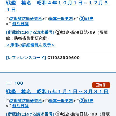
戦艦 榛名 昭和４年１０月１日～１２月３
１日
防衛省防衛研究所
海軍一般史料
②戦史
航泊日誌
[
所蔵館における請求番号
]
②戦史-航泊日誌-99（所蔵
館：防衛省防衛研究所）
＜簿冊の詳細情報を表示＞
[
レファレンスコード
]
C11083909600
100
簿冊
戦艦 榛名 昭和５年１月１日～３月３１日
防衛省防衛研究所
海軍一般史料
②戦史
航泊日誌
[
所蔵館における請求番号
]
②戦史-航泊日誌-100（所蔵