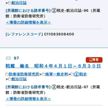
航泊日誌
[
所蔵館における請求番号
]
②戦史-航泊日誌-96（所蔵
館：防衛省防衛研究所）
＜簿冊の詳細情報を表示＞
[
レファレンスコード
]
C11083908400
97
簿冊
戦艦 榛名 昭和４年４月１日～６月３０日
防衛省防衛研究所
海軍一般史料
②戦史
航泊日誌
[
所蔵館における請求番号
]
②戦史-航泊日誌-97（所蔵
館：防衛省防衛研究所）
＜簿冊の詳細情報を表示＞