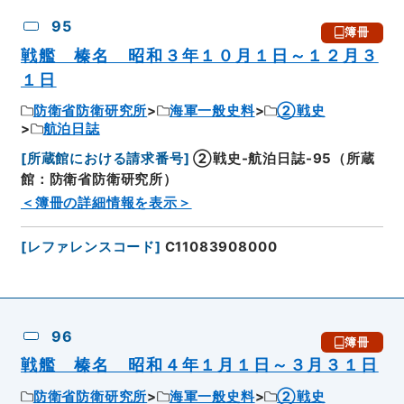
95
簿冊
戦艦 榛名 昭和３年１０月１日～１２月３
１日
防衛省防衛研究所
海軍一般史料
②戦史
航泊日誌
[
所蔵館における請求番号
]
②戦史-航泊日誌-95（所蔵
館：防衛省防衛研究所）
＜簿冊の詳細情報を表示＞
[
レファレンスコード
]
C11083908000
96
簿冊
戦艦 榛名 昭和４年１月１日～３月３１日
防衛省防衛研究所
海軍一般史料
②戦史