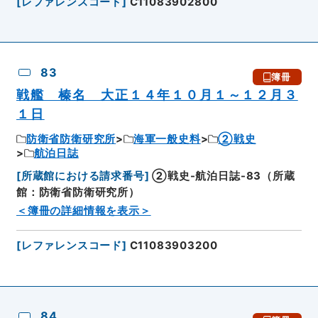
[
レファレンスコード
]
C11083902800
83
簿冊
戦艦 榛名 大正１４年１０月１～１２月３
１日
防衛省防衛研究所
海軍一般史料
②戦史
航泊日誌
[
所蔵館における請求番号
]
②戦史-航泊日誌-83（所蔵
館：防衛省防衛研究所）
＜簿冊の詳細情報を表示＞
[
レファレンスコード
]
C11083903200
84