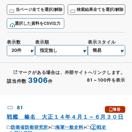
当ページ全てを選択/解除
検索結果全てを選択/解除
選択した資料をCSV出力
表示数
表示順
表示スタイル
マークがある場合は、外部サイトへリンクします。
3906
81
~
100
件を表示
該当件数
件
CSV出力
No.
概要情報
画像等
81
簿冊
戦艦 榛名 大正１４年４月１～６月３０日
防衛省防衛研究所
海軍一般史料
②戦史