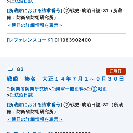
航泊日誌
[
所蔵館における請求番号
]
②戦史-航泊日誌-81（所蔵
館：防衛省防衛研究所）
＜簿冊の詳細情報を表示＞
[
レファレンスコード
]
C11083902400
82
簿冊
戦艦 榛名 大正１４年７月１～９月３０日
防衛省防衛研究所
海軍一般史料
②戦史
航泊日誌
[
所蔵館における請求番号
]
②戦史-航泊日誌-82（所蔵
館：防衛省防衛研究所）
＜簿冊の詳細情報を表示＞