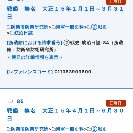
簿冊
戦艦 榛名 大正１５年１月１日～３月３１
日
防衛省防衛研究所
海軍一般史料
②戦史
航泊日誌
[
所蔵館における請求番号
]
②戦史-航泊日誌-84（所蔵
館：防衛省防衛研究所）
＜簿冊の詳細情報を表示＞
[
レファレンスコード
]
C11083903600
85
簿冊
戦艦 榛名 大正１５年４月１日～６月３０
日
防衛省防衛研究所
海軍一般史料
②戦史