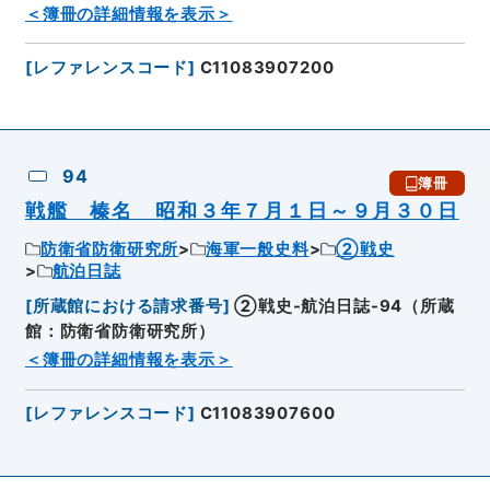
＜簿冊の詳細情報を表示＞
[
レファレンスコード
]
C11083907200
94
簿冊
戦艦 榛名 昭和３年７月１日～９月３０日
防衛省防衛研究所
海軍一般史料
②戦史
航泊日誌
[
所蔵館における請求番号
]
②戦史-航泊日誌-94（所蔵
館：防衛省防衛研究所）
＜簿冊の詳細情報を表示＞
[
レファレンスコード
]
C11083907600