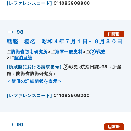
[
レファレンスコード
]
C11083908800
98
簿冊
戦艦 榛名 昭和４年７月１日～９月３０日
防衛省防衛研究所
海軍一般史料
②戦史
航泊日誌
[
所蔵館における請求番号
]
②戦史-航泊日誌-98（所蔵
館：防衛省防衛研究所）
＜簿冊の詳細情報を表示＞
[
レファレンスコード
]
C11083909200
99
簿冊