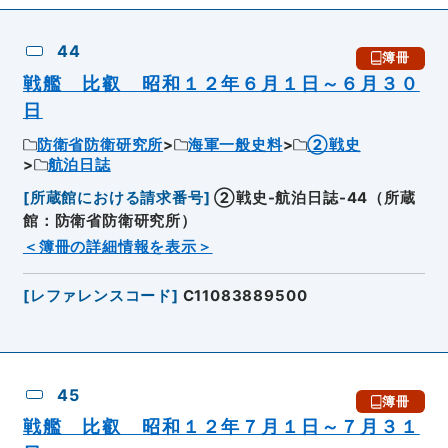
44
簿冊
戦艦 比叡 昭和１２年６月１日～６月３０
日
防衛省防衛研究所
海軍一般史料
②戦史
航泊日誌
[
所蔵館における請求番号
]
②戦史-航泊日誌-44（所蔵
館：防衛省防衛研究所）
＜簿冊の詳細情報を表示＞
[
レファレンスコード
]
C11083889500
45
簿冊
戦艦 比叡 昭和１２年７月１日～７月３１