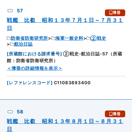
57
簿冊
戦艦 比叡 昭和１３年７月１日～７月３１
日
防衛省防衛研究所
海軍一般史料
②戦史
航泊日誌
[
所蔵館における請求番号
]
②戦史-航泊日誌-57（所蔵
館：防衛省防衛研究所）
＜簿冊の詳細情報を表示＞
[
レファレンスコード
]
C11083893400
58
簿冊
戦艦 比叡 昭和１３年８月１日～８月３１
日