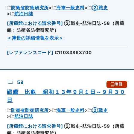
防衛省防衛研究所
海軍一般史料
②戦史
航泊日誌
[
所蔵館における請求番号
]
②戦史-航泊日誌-58（所蔵
館：防衛省防衛研究所）
＜簿冊の詳細情報を表示＞
[
レファレンスコード
]
C11083893700
59
簿冊
戦艦 比叡 昭和１３年９月１日～９月３０
日
防衛省防衛研究所
海軍一般史料
②戦史
航泊日誌
[
所蔵館における請求番号
]
②戦史-航泊日誌-59（所蔵
館：防衛省防衛研究所）