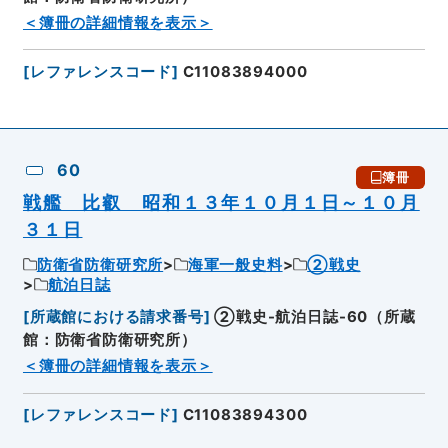
＜簿冊の詳細情報を表示＞
[
レファレンスコード
]
C11083894000
60
簿冊
戦艦 比叡 昭和１３年１０月１日～１０月
３１日
防衛省防衛研究所
海軍一般史料
②戦史
航泊日誌
[
所蔵館における請求番号
]
②戦史-航泊日誌-60（所蔵
館：防衛省防衛研究所）
＜簿冊の詳細情報を表示＞
[
レファレンスコード
]
C11083894300