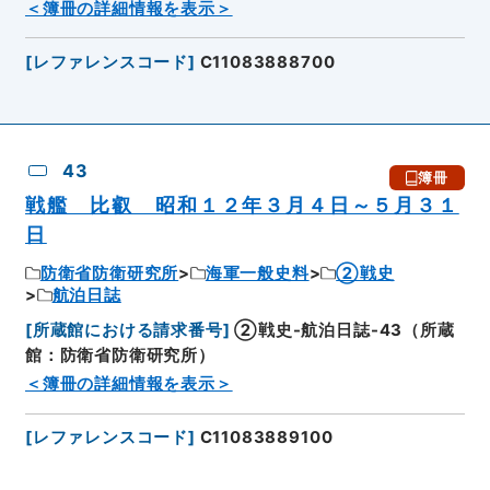
＜簿冊の詳細情報を表示＞
[
レファレンスコード
]
C11083888700
43
簿冊
戦艦 比叡 昭和１２年３月４日～５月３１
日
防衛省防衛研究所
海軍一般史料
②戦史
航泊日誌
[
所蔵館における請求番号
]
②戦史-航泊日誌-43（所蔵
館：防衛省防衛研究所）
＜簿冊の詳細情報を表示＞
[
レファレンスコード
]
C11083889100