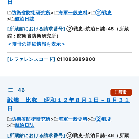
日
防衛省防衛研究所
海軍一般史料
②戦史
航泊日誌
[
所蔵館における請求番号
]
②戦史-航泊日誌-45（所蔵
館：防衛省防衛研究所）
＜簿冊の詳細情報を表示＞
[
レファレンスコード
]
C11083889800
46
簿冊
戦艦 比叡 昭和１２年８月１日～８月３１
日
防衛省防衛研究所
海軍一般史料
②戦史
航泊日誌
[
所蔵館における請求番号
]
②戦史-航泊日誌-46（所蔵