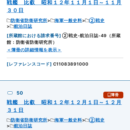
戦艦 比叡 昭和１２年１１月１日～１１月
３０日
防衛省防衛研究所
海軍一般史料
②戦史
航泊日誌
[
所蔵館における請求番号
]
②戦史-航泊日誌-49（所蔵
館：防衛省防衛研究所）
＜簿冊の詳細情報を表示＞
[
レファレンスコード
]
C11083891000
50
簿冊
戦艦 比叡 昭和１２年１２月１日～１２月
３１日
防衛省防衛研究所
海軍一般史料
②戦史
航泊日誌