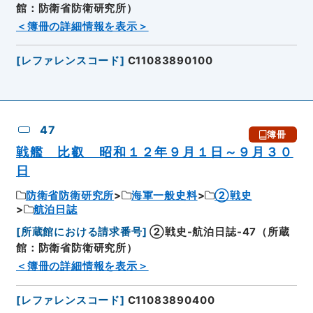
館：防衛省防衛研究所）
＜簿冊の詳細情報を表示＞
[
レファレンスコード
]
C11083890100
47
簿冊
戦艦 比叡 昭和１２年９月１日～９月３０
日
防衛省防衛研究所
海軍一般史料
②戦史
航泊日誌
[
所蔵館における請求番号
]
②戦史-航泊日誌-47（所蔵
館：防衛省防衛研究所）
＜簿冊の詳細情報を表示＞
[
レファレンスコード
]
C11083890400