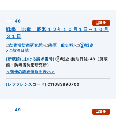
48
簿冊
戦艦 比叡 昭和１２年１０月１日～１０月
３１日
防衛省防衛研究所
海軍一般史料
②戦史
航泊日誌
[
所蔵館における請求番号
]
②戦史-航泊日誌-48（所蔵
館：防衛省防衛研究所）
＜簿冊の詳細情報を表示＞
[
レファレンスコード
]
C11083890700
49
簿冊