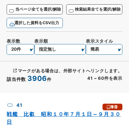
当ページ全てを選択/解除
検索結果全てを選択/解除
選択した資料をCSV出力
表示数
表示順
表示スタイル
マークがある場合は、外部サイトへリンクします。
3906
41
~
60
件を表示
該当件数
件
CSV出力
No.
概要情報
画像等
41
簿冊
戦艦 比叡 昭和１０年７月１日～９月３０
日