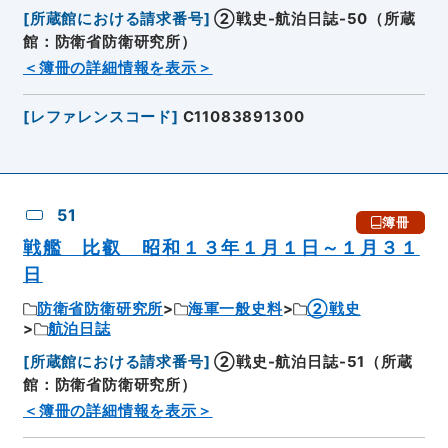
[
所蔵館における請求番号
]
②戦史-航泊日誌-50（所蔵
館：防衛省防衛研究所）
＜簿冊の詳細情報を表示＞
[
レファレンスコード
]
C11083891300
51
簿冊
戦艦 比叡 昭和１３年１月１日～１月３１
日
防衛省防衛研究所
海軍一般史料
②戦史
航泊日誌
[
所蔵館における請求番号
]
②戦史-航泊日誌-51（所蔵
館：防衛省防衛研究所）
＜簿冊の詳細情報を表示＞