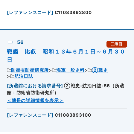
[
レファレンスコード
]
C11083892800
56
簿冊
戦艦 比叡 昭和１３年６月１日～６月３０
日
防衛省防衛研究所
海軍一般史料
②戦史
航泊日誌
[
所蔵館における請求番号
]
②戦史-航泊日誌-56（所蔵
館：防衛省防衛研究所）
＜簿冊の詳細情報を表示＞
[
レファレンスコード
]
C11083893100