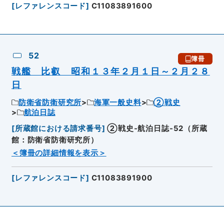
[
レファレンスコード
]
C11083891600
52
簿冊
戦艦 比叡 昭和１３年２月１日～２月２８
日
防衛省防衛研究所
海軍一般史料
②戦史
航泊日誌
[
所蔵館における請求番号
]
②戦史-航泊日誌-52（所蔵
館：防衛省防衛研究所）
＜簿冊の詳細情報を表示＞
[
レファレンスコード
]
C11083891900