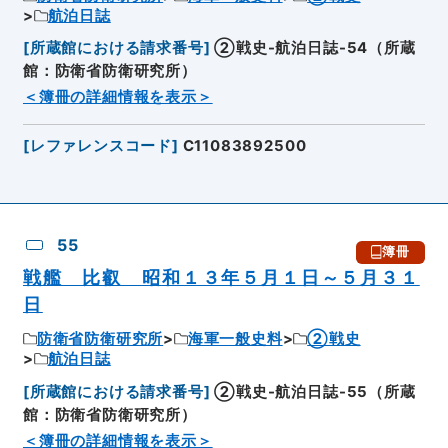
航泊日誌
[
所蔵館における請求番号
]
②戦史-航泊日誌-54（所蔵
館：防衛省防衛研究所）
＜簿冊の詳細情報を表示＞
[
レファレンスコード
]
C11083892500
55
簿冊
戦艦 比叡 昭和１３年５月１日～５月３１
日
防衛省防衛研究所
海軍一般史料
②戦史
航泊日誌
[
所蔵館における請求番号
]
②戦史-航泊日誌-55（所蔵
館：防衛省防衛研究所）
＜簿冊の詳細情報を表示＞