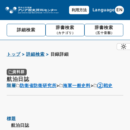
Language
EN
利用方法
辞書検索
辞書検索
詳細検索
（カテゴリ）
（五十音順）
トップ
詳細検索
目録詳細
資料群
航泊日誌
階層
防衛省防衛研究所
海軍一般史料
②戦史
標題
航泊日誌