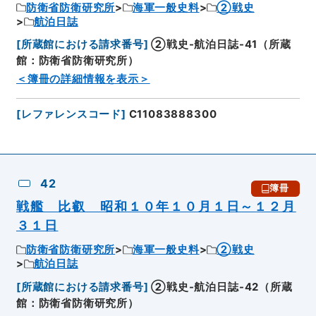
防衛省防衛研究所
海軍一般史料
②戦史
航泊日誌
[
所蔵館における請求番号
]
②戦史-航泊日誌-41（所蔵
館：防衛省防衛研究所）
＜簿冊の詳細情報を表示＞
[
レファレンスコード
]
C11083888300
42
簿冊
戦艦 比叡 昭和１０年１０月１日～１２月
３１日
防衛省防衛研究所
海軍一般史料
②戦史
航泊日誌
[
所蔵館における請求番号
]
②戦史-航泊日誌-42（所蔵
館：防衛省防衛研究所）