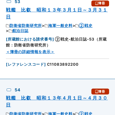
53
簿冊
戦艦 比叡 昭和１３年３月１日～３月３１
日
防衛省防衛研究所
海軍一般史料
②戦史
航泊日誌
[
所蔵館における請求番号
]
②戦史-航泊日誌-53（所蔵
館：防衛省防衛研究所）
＜簿冊の詳細情報を表示＞
[
レファレンスコード
]
C11083892200
54
簿冊
戦艦 比叡 昭和１３年４月１日～４月３０
日
防衛省防衛研究所
海軍一般史料
②戦史