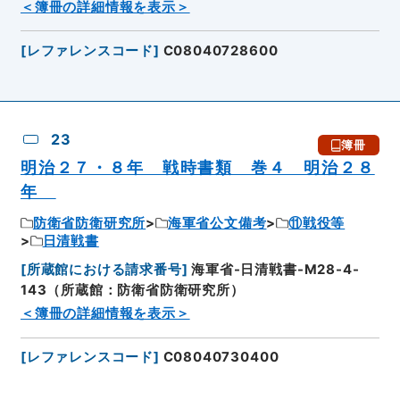
＜簿冊の詳細情報を表示＞
[
レファレンスコード
]
C08040728600
23
簿冊
明治２７・８年 戦時書類 巻４ 明治２８
年
防衛省防衛研究所
海軍省公文備考
⑪戦役等
日清戦書
[
所蔵館における請求番号
]
海軍省-日清戦書-M28-4-
143（所蔵館：防衛省防衛研究所）
＜簿冊の詳細情報を表示＞
[
レファレンスコード
]
C08040730400