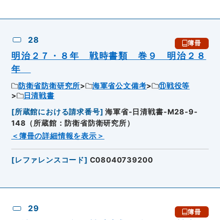
28
簿冊
明治２７・８年 戦時書類 巻９ 明治２８
年
防衛省防衛研究所
海軍省公文備考
⑪戦役等
日清戦書
[
所蔵館における請求番号
]
海軍省-日清戦書-M28-9-
148（所蔵館：防衛省防衛研究所）
＜簿冊の詳細情報を表示＞
[
レファレンスコード
]
C08040739200
29
簿冊