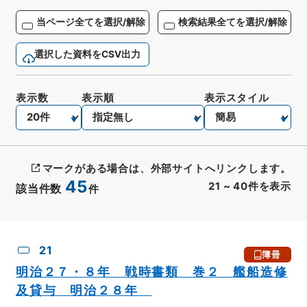
当ページ全てを選択/解除
検索結果全てを選択/解除
選択した資料をCSV出力
表示数
表示順
表示スタイル
マークがある場合は、外部サイトへリンクします。
45
21
~
40
件を表示
該当件数
件
CSV出力
No.
概要情報
画像等
21
簿冊
明治２７・８年 戦時書類 巻２ 艦船造修
及貸与 明治２８年