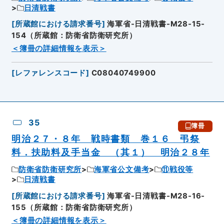
日清戦書
[
所蔵館における請求番号
]
海軍省-日清戦書-M28-15-
154（所蔵館：防衛省防衛研究所）
＜簿冊の詳細情報を表示＞
[
レファレンスコード
]
C08040749900
35
簿冊
明治２７・８年 戦時書類 巻１６ 弔祭
料．扶助料及手当金 （其１） 明治２８年
防衛省防衛研究所
海軍省公文備考
⑪戦役等
日清戦書
[
所蔵館における請求番号
]
海軍省-日清戦書-M28-16-
155（所蔵館：防衛省防衛研究所）
＜簿冊の詳細情報を表示＞