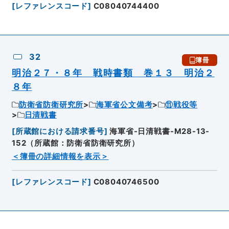
[
レファレンスコード
]
C08040744400
32
簿冊
明治２７・８年 戦時書類 巻１３ 明治２
８年
防衛省防衛研究所
海軍省公文備考
⑪戦役等
日清戦書
[
所蔵館における請求番号
]
海軍省-日清戦書-M28-13-
152（所蔵館：防衛省防衛研究所）
＜簿冊の詳細情報を表示＞
[
レファレンスコード
]
C08040746500