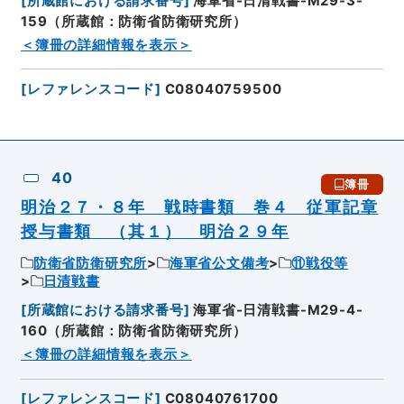
[
所蔵館における請求番号
]
海軍省-日清戦書-M29-3-
159（所蔵館：防衛省防衛研究所）
＜簿冊の詳細情報を表示＞
[
レファレンスコード
]
C08040759500
40
簿冊
明治２７・８年 戦時書類 巻４ 従軍記章
授与書類 （其１） 明治２９年
防衛省防衛研究所
海軍省公文備考
⑪戦役等
日清戦書
[
所蔵館における請求番号
]
海軍省-日清戦書-M29-4-
160（所蔵館：防衛省防衛研究所）
＜簿冊の詳細情報を表示＞
[
レファレンスコード
]
C08040761700