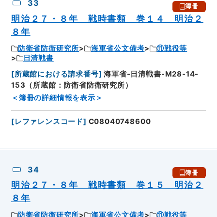
33
簿冊
明治２７・８年 戦時書類 巻１４ 明治２
８年
防衛省防衛研究所
海軍省公文備考
⑪戦役等
日清戦書
[
所蔵館における請求番号
]
海軍省-日清戦書-M28-14-
153（所蔵館：防衛省防衛研究所）
＜簿冊の詳細情報を表示＞
[
レファレンスコード
]
C08040748600
34
簿冊
明治２７・８年 戦時書類 巻１５ 明治２
８年
防衛省防衛研究所
海軍省公文備考
⑪戦役等