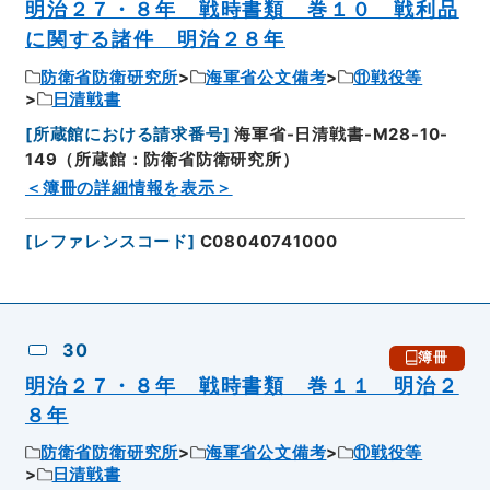
明治２７・８年 戦時書類 巻１０ 戦利品
に関する諸件 明治２８年
防衛省防衛研究所
海軍省公文備考
⑪戦役等
日清戦書
[
所蔵館における請求番号
]
海軍省-日清戦書-M28-10-
149（所蔵館：防衛省防衛研究所）
＜簿冊の詳細情報を表示＞
[
レファレンスコード
]
C08040741000
30
簿冊
明治２７・８年 戦時書類 巻１１ 明治２
８年
防衛省防衛研究所
海軍省公文備考
⑪戦役等
日清戦書