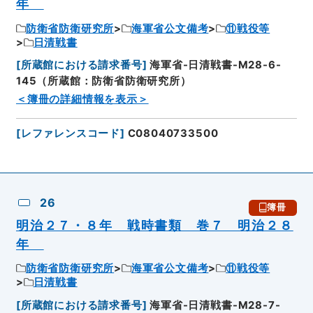
年
防衛省防衛研究所
海軍省公文備考
⑪戦役等
日清戦書
[
所蔵館における請求番号
]
海軍省-日清戦書-M28-6-
145（所蔵館：防衛省防衛研究所）
＜簿冊の詳細情報を表示＞
[
レファレンスコード
]
C08040733500
26
簿冊
明治２７・８年 戦時書類 巻７ 明治２８
年
防衛省防衛研究所
海軍省公文備考
⑪戦役等
日清戦書
[
所蔵館における請求番号
]
海軍省-日清戦書-M28-7-