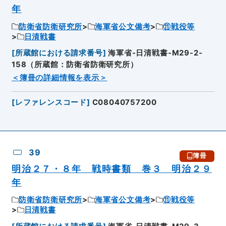
年
防衛省防衛研究所
海軍省公文備考
⑪戦役等
日清戦書
[
所蔵館における請求番号
]
海軍省-日清戦書-M29-2-
158（所蔵館：防衛省防衛研究所）
＜簿冊の詳細情報を表示＞
[
レファレンスコード
]
C08040757200
39
簿冊
明治２７・８年 戦時書類 巻３ 明治２９
年
防衛省防衛研究所
海軍省公文備考
⑪戦役等
日清戦書