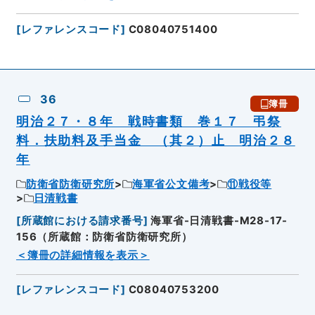
[
レファレンスコード
]
C08040751400
36
簿冊
明治２７・８年 戦時書類 巻１７ 弔祭
料．扶助料及手当金 （其２）止 明治２８
年
防衛省防衛研究所
海軍省公文備考
⑪戦役等
日清戦書
[
所蔵館における請求番号
]
海軍省-日清戦書-M28-17-
156（所蔵館：防衛省防衛研究所）
＜簿冊の詳細情報を表示＞
[
レファレンスコード
]
C08040753200