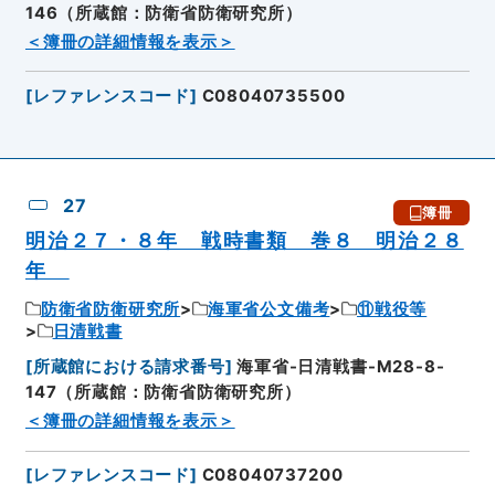
146（所蔵館：防衛省防衛研究所）
＜簿冊の詳細情報を表示＞
[
レファレンスコード
]
C08040735500
27
簿冊
明治２７・８年 戦時書類 巻８ 明治２８
年
防衛省防衛研究所
海軍省公文備考
⑪戦役等
日清戦書
[
所蔵館における請求番号
]
海軍省-日清戦書-M28-8-
147（所蔵館：防衛省防衛研究所）
＜簿冊の詳細情報を表示＞
[
レファレンスコード
]
C08040737200