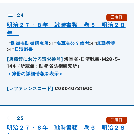
24
簿冊
明治２７・８年 戦時書類 巻５ 明治２８
年
防衛省防衛研究所
海軍省公文備考
⑪戦役等
日清戦書
[
所蔵館における請求番号
]
海軍省-日清戦書-M28-5-
144（所蔵館：防衛省防衛研究所）
＜簿冊の詳細情報を表示＞
[
レファレンスコード
]
C08040731900
25
簿冊
明治２７・８年 戦時書類 巻６ 明治２８