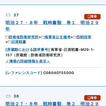
37
簿冊
明治２７・８年 戦時書類 巻１ 明治２９
年
防衛省防衛研究所
海軍省公文備考
⑪戦役等
日清戦書
[
所蔵館における請求番号
]
海軍省-日清戦書-M29-1-
157（所蔵館：防衛省防衛研究所）
＜簿冊の詳細情報を表示＞
[
レファレンスコード
]
C08040755000
38
簿冊
明治２７・８年 戦時書類 巻２ 明治２９