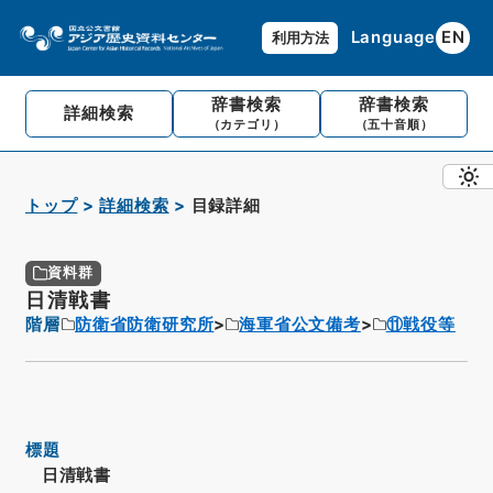
Language
EN
利用方法
辞書検索
辞書検索
詳細検索
（カテゴリ）
（五十音順）
トップ
詳細検索
目録詳細
資料群
日清戦書
階層
防衛省防衛研究所
海軍省公文備考
⑪戦役等
標題
日清戦書