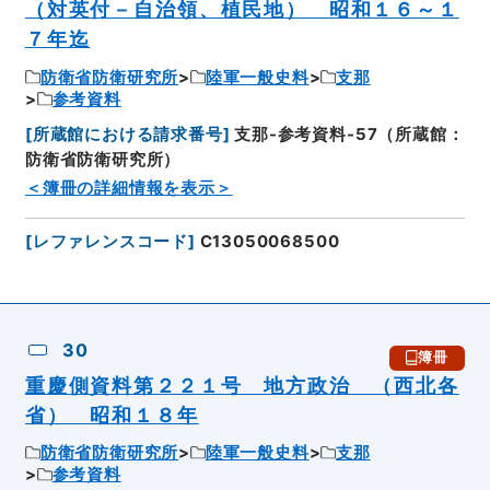
（対英付－自治領、植民地） 昭和１６～１
７年迄
防衛省防衛研究所
陸軍一般史料
支那
参考資料
[
所蔵館における請求番号
]
支那-参考資料-57（所蔵館：
防衛省防衛研究所）
＜簿冊の詳細情報を表示＞
[
レファレンスコード
]
C13050068500
30
簿冊
重慶側資料第２２１号 地方政治 （西北各
省） 昭和１８年
防衛省防衛研究所
陸軍一般史料
支那
参考資料