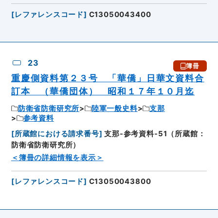
[
レファレンスコード
]
C13050043400
23
簿冊
重慶側資料第２３号 「華僑」日華文資料合
訂本 （華僑団体） 昭和１７年１０月迄
防衛省防衛研究所
陸軍一般史料
支那
参考資料
[
所蔵館における請求番号
]
支那-参考資料-51（所蔵館：
防衛省防衛研究所）
＜簿冊の詳細情報を表示＞
[
レファレンスコード
]
C13050043800