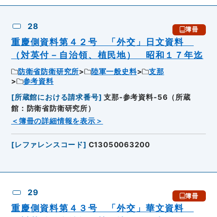
28
簿冊
重慶側資料第４２号 「外交」日文資料
（対英付－自治領、植民地） 昭和１７年迄
防衛省防衛研究所
陸軍一般史料
支那
参考資料
[
所蔵館における請求番号
]
支那-参考資料-56（所蔵
館：防衛省防衛研究所）
＜簿冊の詳細情報を表示＞
[
レファレンスコード
]
C13050063200
29
簿冊
重慶側資料第４３号 「外交」華文資料