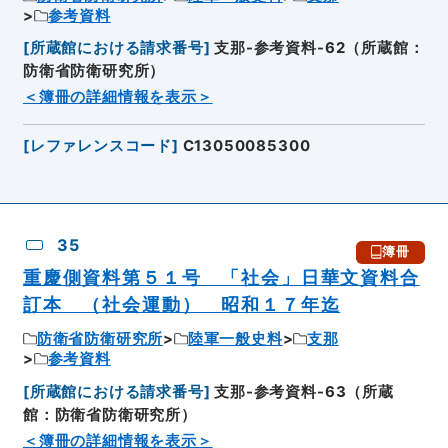
参考資料
[
所蔵館における請求番号
]
支那-参考資料-62（所蔵館：
防衛省防衛研究所）
＜簿冊の詳細情報を表示＞
[
レファレンスコード
]
C13050085300
35
簿冊
重慶側資料第５１号 「社会」日華文資料合
訂本 （社会運動） 昭和１７年迄
防衛省防衛研究所
陸軍一般史料
支那
参考資料
[
所蔵館における請求番号
]
支那-参考資料-63（所蔵
館：防衛省防衛研究所）
＜簿冊の詳細情報を表示＞