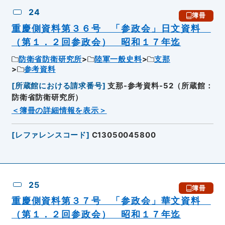
24
簿冊
重慶側資料第３６号 「参政会」日文資料
（第１．２回参政会） 昭和１７年迄
防衛省防衛研究所
陸軍一般史料
支那
参考資料
[
所蔵館における請求番号
]
支那-参考資料-52（所蔵館：
防衛省防衛研究所）
＜簿冊の詳細情報を表示＞
[
レファレンスコード
]
C13050045800
25
簿冊
重慶側資料第３７号 「参政会」華文資料
（第１．２回参政会） 昭和１７年迄