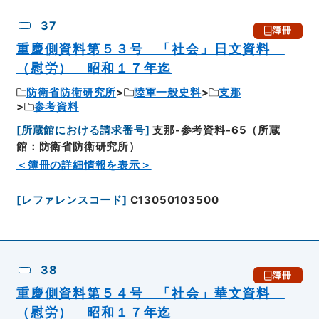
37
簿冊
重慶側資料第５３号 「社会」日文資料
（慰労） 昭和１７年迄
防衛省防衛研究所
陸軍一般史料
支那
参考資料
[
所蔵館における請求番号
]
支那-参考資料-65（所蔵
館：防衛省防衛研究所）
＜簿冊の詳細情報を表示＞
[
レファレンスコード
]
C13050103500
38
簿冊
重慶側資料第５４号 「社会」華文資料
（慰労） 昭和１７年迄