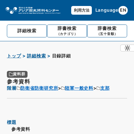
Language
EN
利用方法
辞書検索
辞書検索
詳細検索
（カテゴリ）
（五十音順）
トップ
詳細検索
目録詳細
資料群
参考資料
階層
防衛省防衛研究所
陸軍一般史料
支那
標題
参考資料