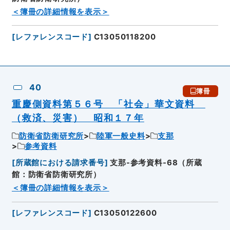
＜簿冊の詳細情報を表示＞
[
レファレンスコード
]
C13050118200
40
簿冊
重慶側資料第５６号 「社会」華文資料
（救済、災害） 昭和１７年
防衛省防衛研究所
陸軍一般史料
支那
参考資料
[
所蔵館における請求番号
]
支那-参考資料-68（所蔵
館：防衛省防衛研究所）
＜簿冊の詳細情報を表示＞
[
レファレンスコード
]
C13050122600