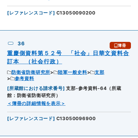
[
レファレンスコード
]
C13050090200
36
簿冊
重慶側資料第５２号 「社会」日華文資料合
訂本 （社会行政）
防衛省防衛研究所
陸軍一般史料
支那
参考資料
[
所蔵館における請求番号
]
支那-参考資料-64（所蔵
館：防衛省防衛研究所）
＜簿冊の詳細情報を表示＞
[
レファレンスコード
]
C13050096900