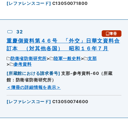
[
レファレンスコード
]
C13050071800
32
簿冊
重慶側資料第４６号 「外交」日華文資料合
訂本 （対其他各国） 昭和１６年７月
防衛省防衛研究所
陸軍一般史料
支那
参考資料
[
所蔵館における請求番号
]
支那-参考資料-60（所蔵
館：防衛省防衛研究所）
＜簿冊の詳細情報を表示＞
[
レファレンスコード
]
C13050074600