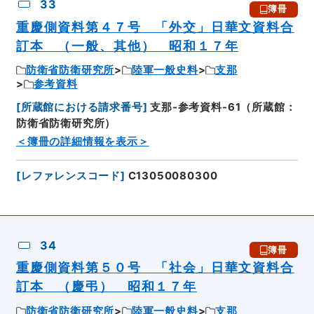
33
簿冊
重慶側資料第４７号 「外交」日華文資料合
訂本 （一般、其他） 昭和１７年
防衛省防衛研究所
陸軍一般史料
支那
参考資料
[
所蔵館における請求番号
]
支那-参考資料-61（所蔵館：
防衛省防衛研究所）
＜簿冊の詳細情報を表示＞
[
レファレンスコード
]
C13050080300
34
簿冊
重慶側資料第５０号 「社会」日華文資料合
訂本 （慶弔） 昭和１７年
防衛省防衛研究所
陸軍一般史料
支那