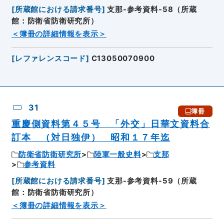
[
所蔵館における請求番号
]
支那-参考資料-58（所蔵
館：防衛省防衛研究所）
＜簿冊の詳細情報を表示＞
[
レファレンスコード
]
C13050070900
31
簿冊
重慶側資料第４５号 「外交」日華文資料合
訂本 （対日独伊） 昭和１７年迄
防衛省防衛研究所
陸軍一般史料
支那
参考資料
[
所蔵館における請求番号
]
支那-参考資料-59（所蔵
館：防衛省防衛研究所）
＜簿冊の詳細情報を表示＞