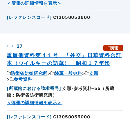
＜簿冊の詳細情報を表示＞
[
レファレンスコード
]
C13050053600
27
簿冊
重慶側資料第４１号 「外交」日華資料合訂
本（ウイルキーの訪華） 昭和１７年迄
防衛省防衛研究所
陸軍一般史料
支那
参考資料
[
所蔵館における請求番号
]
支那-参考資料-55（所蔵
館：防衛省防衛研究所）
＜簿冊の詳細情報を表示＞
[
レファレンスコード
]
C13050055000