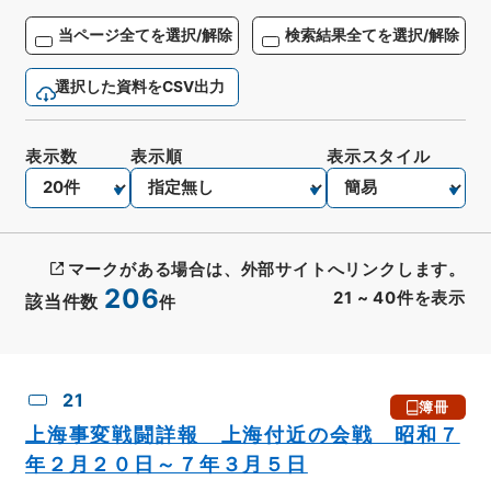
当ページ全てを選択/解除
検索結果全てを選択/解除
選択した資料をCSV出力
表示数
表示順
表示スタイル
マークがある場合は、外部サイトへリンクします。
206
21
~
40
件を表示
該当件数
件
CSV出力
No.
概要情報
画像等
21
簿冊
上海事変戦闘詳報 上海付近の会戦 昭和７
年２月２０日～７年３月５日