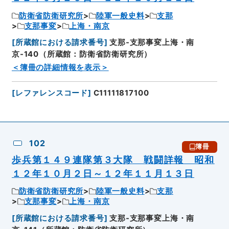
防衛省防衛研究所
陸軍一般史料
支那
支那事変
上海・南京
[
所蔵館における請求番号
]
支那-支那事変上海・南
京-140（所蔵館：防衛省防衛研究所）
＜簿冊の詳細情報を表示＞
[
レファレンスコード
]
C11111817100
102
簿冊
歩兵第１４９連隊第３大隊 戦闘詳報 昭和
１２年１０月２日～１２年１１月１３日
防衛省防衛研究所
陸軍一般史料
支那
支那事変
上海・南京
[
所蔵館における請求番号
]
支那-支那事変上海・南