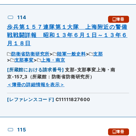
114
簿冊
歩兵第１５７連隊第１大隊 上海附近の警備
戦戦闘詳報 昭和１３年６月１日～１３年６
月１８日
防衛省防衛研究所
陸軍一般史料
支那
支那事変
上海・南京
[
所蔵館における請求番号
]
支那-支那事変上海・南
京-157_3（所蔵館：防衛省防衛研究所）
＜簿冊の詳細情報を表示＞
[
レファレンスコード
]
C11111827600
115
簿冊