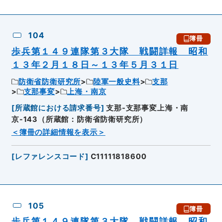
104
簿冊
歩兵第１４９連隊第３大隊 戦闘詳報 昭和
１３年２月１８日～１３年５月３１日
防衛省防衛研究所
陸軍一般史料
支那
支那事変
上海・南京
[
所蔵館における請求番号
]
支那-支那事変上海・南
京-143（所蔵館：防衛省防衛研究所）
＜簿冊の詳細情報を表示＞
[
レファレンスコード
]
C11111818600
105
簿冊
歩兵第１４９連隊第３大隊 戦闘詳報 昭和