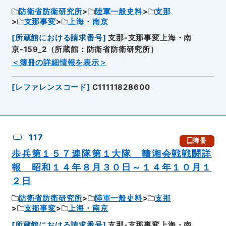
防衛省防衛研究所
陸軍一般史料
支那
支那事変
上海・南京
[
所蔵館における請求番号
]
支那-支那事変上海・南
京-159_2（所蔵館：防衛省防衛研究所）
＜簿冊の詳細情報を表示＞
[
レファレンスコード
]
C11111828600
117
簿冊
歩兵第１５７連隊第１大隊 贛湘会戦戦闘詳
報 昭和１４年８月３０日～１４年１０月１
２日
防衛省防衛研究所
陸軍一般史料
支那
支那事変
上海・南京
[
所蔵館における請求番号
]
支那-支那事変上海・南