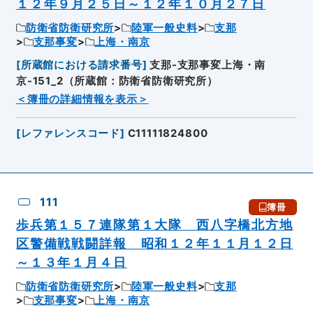
１２年９月２５日～１２年１０月２７日
防衛省防衛研究所
陸軍一般史料
支那
支那事変
上海・南京
[
所蔵館における請求番号
]
支那-支那事変上海・南
京-151_2（所蔵館：防衛省防衛研究所）
＜簿冊の詳細情報を表示＞
[
レファレンスコード
]
C11111824800
111
簿冊
歩兵第１５７連隊第１大隊 西八字橋北方地
区警備戦戦闘詳報 昭和１２年１１月１２日
～１３年１月４日
防衛省防衛研究所
陸軍一般史料
支那
支那事変
上海・南京