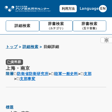
Language
EN
利用方法
辞書検索
辞書検索
詳細検索
（カテゴリ）
（五十音順）
トップ
詳細検索
目録詳細
資料群
上海・南京
階層
防衛省防衛研究所
陸軍一般史料
支那
支那事変
標題