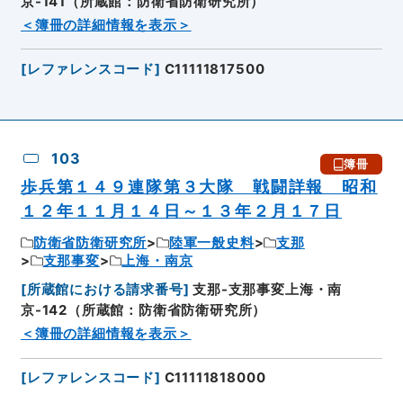
京-141（所蔵館：防衛省防衛研究所）
＜簿冊の詳細情報を表示＞
[
レファレンスコード
]
C11111817500
103
簿冊
歩兵第１４９連隊第３大隊 戦闘詳報 昭和
１２年１１月１４日～１３年２月１７日
防衛省防衛研究所
陸軍一般史料
支那
支那事変
上海・南京
[
所蔵館における請求番号
]
支那-支那事変上海・南
京-142（所蔵館：防衛省防衛研究所）
＜簿冊の詳細情報を表示＞
[
レファレンスコード
]
C11111818000