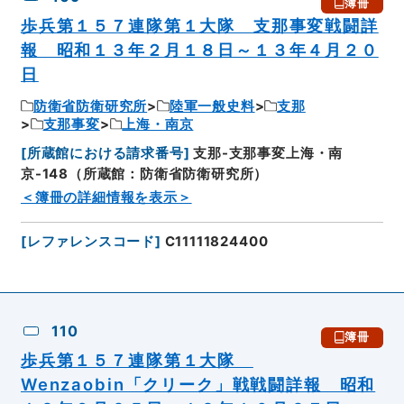
簿冊
歩兵第１５７連隊第１大隊 支那事変戦闘詳
報 昭和１３年２月１８日～１３年４月２０
日
防衛省防衛研究所
陸軍一般史料
支那
支那事変
上海・南京
[
所蔵館における請求番号
]
支那-支那事変上海・南
京-148（所蔵館：防衛省防衛研究所）
＜簿冊の詳細情報を表示＞
[
レファレンスコード
]
C11111824400
110
簿冊
歩兵第１５７連隊第１大隊
Wenzaobin「クリーク」戦戦闘詳報 昭和