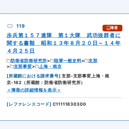
119
簿冊
歩兵第１５７連隊 第１大隊 武功抜群者に
関する書類 昭和１３年８月２０日～１４年
４月２５日
防衛省防衛研究所
陸軍一般史料
支那
支那事変
上海・南京
[
所蔵館における請求番号
]
支那-支那事変上海・南
京-162（所蔵館：防衛省防衛研究所）
＜簿冊の詳細情報を表示＞
[
レファレンスコード
]
C11111830300