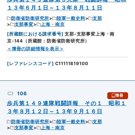
１３年６月１日～１３年８月１１日
防衛省防衛研究所
陸軍一般史料
支那
支那事変
上海・南京
[
所蔵館における請求番号
]
支那-支那事変上海・南
京-144（所蔵館：防衛省防衛研究所）
＜簿冊の詳細情報を表示＞
[
レファレンスコード
]
C11111819100
106
簿冊
歩兵第１４９連隊戦闘詳報 その１ 昭和１
３年８月１２日～１３年９月１６日
防衛省防衛研究所
陸軍一般史料
支那
支那事変
上海・南京