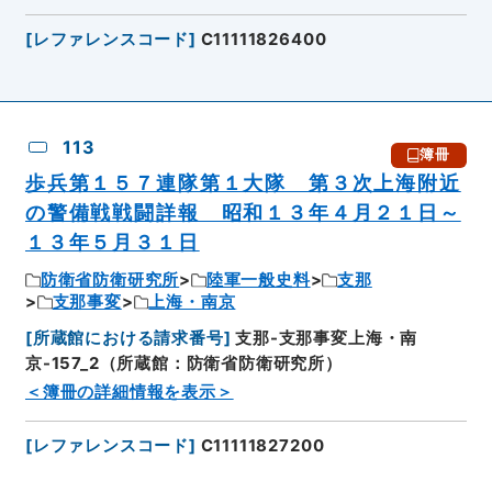
[
レファレンスコード
]
C11111826400
113
簿冊
歩兵第１５７連隊第１大隊 第３次上海附近
の警備戦戦闘詳報 昭和１３年４月２１日～
１３年５月３１日
防衛省防衛研究所
陸軍一般史料
支那
支那事変
上海・南京
[
所蔵館における請求番号
]
支那-支那事変上海・南
京-157_2（所蔵館：防衛省防衛研究所）
＜簿冊の詳細情報を表示＞
[
レファレンスコード
]
C11111827200