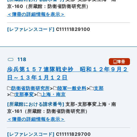
京-160（所蔵館：防衛省防衛研究所）
＜簿冊の詳細情報を表示＞
[
レファレンスコード
]
C11111829100
118
簿冊
歩兵第１５７連隊戦史抄 昭和１２年９月２
日～１３年１月１２日
防衛省防衛研究所
陸軍一般史料
支那
支那事変
上海・南京
[
所蔵館における請求番号
]
支那-支那事変上海・南
京-161（所蔵館：防衛省防衛研究所）
＜簿冊の詳細情報を表示＞
[
レファレンスコード
]
C11111829700