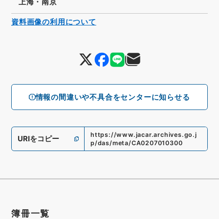
上海・南京
資料画像の利用について
情報の間違いや不具合をセンターに知らせる
https://www.jacar.archives.go.j
URIをコピー
p/das/meta/CA0207010300
簿冊一覧