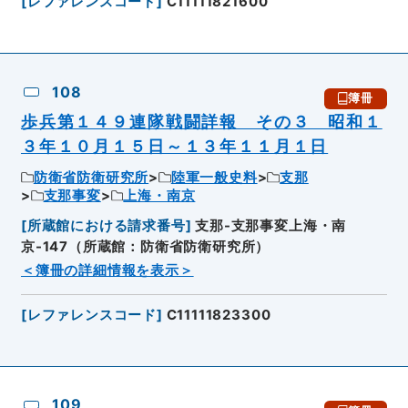
[
レファレンスコード
]
C11111821600
108
簿冊
歩兵第１４９連隊戦闘詳報 その３ 昭和１
３年１０月１５日～１３年１１月１日
防衛省防衛研究所
陸軍一般史料
支那
支那事変
上海・南京
[
所蔵館における請求番号
]
支那-支那事変上海・南
京-147（所蔵館：防衛省防衛研究所）
＜簿冊の詳細情報を表示＞
[
レファレンスコード
]
C11111823300
109