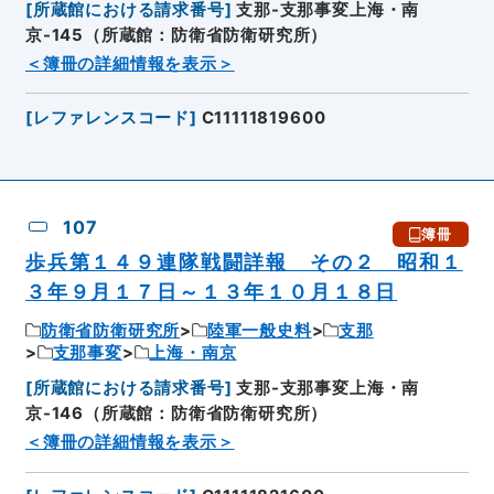
[
所蔵館における請求番号
]
支那-支那事変上海・南
京-145（所蔵館：防衛省防衛研究所）
＜簿冊の詳細情報を表示＞
[
レファレンスコード
]
C11111819600
107
簿冊
歩兵第１４９連隊戦闘詳報 その２ 昭和１
３年９月１７日～１３年１０月１８日
防衛省防衛研究所
陸軍一般史料
支那
支那事変
上海・南京
[
所蔵館における請求番号
]
支那-支那事変上海・南
京-146（所蔵館：防衛省防衛研究所）
＜簿冊の詳細情報を表示＞