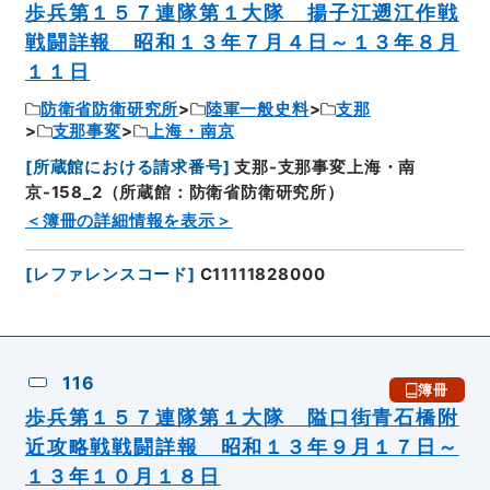
歩兵第１５７連隊第１大隊 揚子江遡江作戦
戦闘詳報 昭和１３年７月４日～１３年８月
１１日
防衛省防衛研究所
陸軍一般史料
支那
支那事変
上海・南京
[
所蔵館における請求番号
]
支那-支那事変上海・南
京-158_2（所蔵館：防衛省防衛研究所）
＜簿冊の詳細情報を表示＞
[
レファレンスコード
]
C11111828000
116
簿冊
歩兵第１５７連隊第１大隊 隘口街青石橋附
近攻略戦戦闘詳報 昭和１３年９月１７日～
１３年１０月１８日