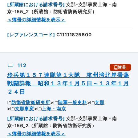
[
所蔵館における請求番号
]
支那-支那事変上海・南
京-155_2（所蔵館：防衛省防衛研究所）
＜簿冊の詳細情報を表示＞
[
レファレンスコード
]
C11111825600
112
簿冊
歩兵第１５７連隊第１大隊 杭州湾北岸掃蕩
戦闘詳報 昭和１３年１月５日～１３年１月
２４日
防衛省防衛研究所
陸軍一般史料
支那
支那事変
上海・南京
[
所蔵館における請求番号
]
支那-支那事変上海・南
京-156_2（所蔵館：防衛省防衛研究所）
＜簿冊の詳細情報を表示＞