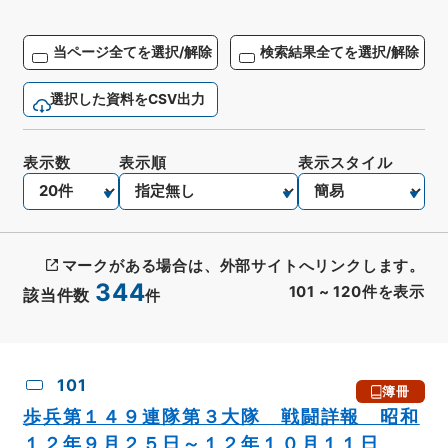
当ページ全てを選択/解除
検索結果全てを選択/解除
選択した資料をCSV出力
表示数
表示順
表示スタイル
マークがある場合は、外部サイトへリンクします。
344
101
~
120
件を表示
該当件数
件
CSV出力
No.
概要情報
画像等
101
簿冊
歩兵第１４９連隊第３大隊 戦闘詳報 昭和
１２年９月２５日～１２年１０月１１日