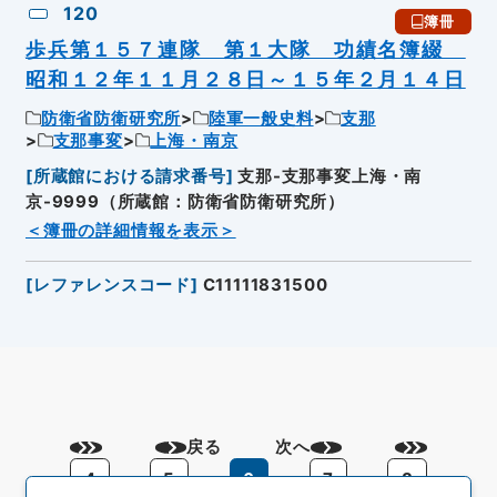
120
簿冊
歩兵第１５７連隊 第１大隊 功績名簿綴
昭和１２年１１月２８日～１５年２月１４日
防衛省防衛研究所
陸軍一般史料
支那
支那事変
上海・南京
[
所蔵館における請求番号
]
支那-支那事変上海・南
京-9999（所蔵館：防衛省防衛研究所）
＜簿冊の詳細情報を表示＞
[
レファレンスコード
]
C11111831500
戻る
次へ
4
5
6
7
8