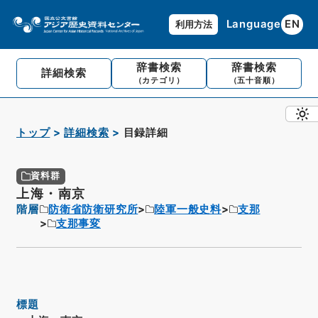
Language
EN
利用方法
辞書検索
辞書検索
詳細検索
（カテゴリ）
（五十音順）
トップ
詳細検索
目録詳細
資料群
上海・南京
階層
防衛省防衛研究所
陸軍一般史料
支那
支那事変
標題