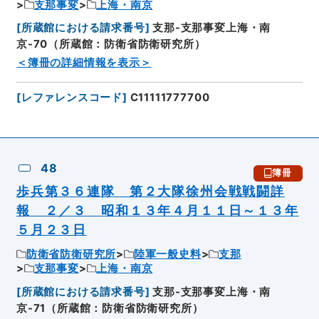
支那事変
上海・南京
[
所蔵館における請求番号
]
支那-支那事変上海・南
京-70（所蔵館：防衛省防衛研究所）
＜簿冊の詳細情報を表示＞
[
レファレンスコード
]
C11111777700
48
簿冊
歩兵第３６連隊 第２大隊徐州会戦戦闘詳
報 ２／３ 昭和１３年４月１１日～１３年
５月２３日
防衛省防衛研究所
陸軍一般史料
支那
支那事変
上海・南京
[
所蔵館における請求番号
]
支那-支那事変上海・南
京-71（所蔵館：防衛省防衛研究所）