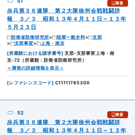
51
簿冊
歩兵第３６連隊 第２大隊徐州会戦戦闘詳
報 ３／３ 昭和１３年４月１１日～１３年
５月２３日
防衛省防衛研究所
陸軍一般史料
支那
支那事変
上海・南京
[
所蔵館における請求番号
]
支那-支那事変上海・南
京-72（所蔵館：防衛省防衛研究所）
＜簿冊の詳細情報を表示＞
[
レファレンスコード
]
C11111785300
52
簿冊
歩兵第３６連隊 第２大隊徐州会戦戦闘詳
報 ３／３ 昭和１３年４月１１日～１３年