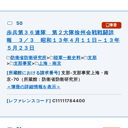
50
簿冊
歩兵第３６連隊 第２大隊徐州会戦戦闘詳
報 ３／３ 昭和１３年４月１１日～１３年
５月２３日
防衛省防衛研究所
陸軍一般史料
支那
支那事変
上海・南京
[
所蔵館における請求番号
]
支那-支那事変上海・南
京-70（所蔵館：防衛省防衛研究所）
＜簿冊の詳細情報を表示＞
[
レファレンスコード
]
C11111784400