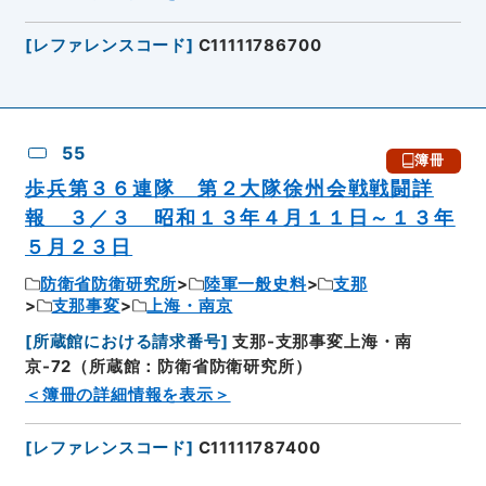
[
レファレンスコード
]
C11111786700
55
簿冊
歩兵第３６連隊 第２大隊徐州会戦戦闘詳
報 ３／３ 昭和１３年４月１１日～１３年
５月２３日
防衛省防衛研究所
陸軍一般史料
支那
支那事変
上海・南京
[
所蔵館における請求番号
]
支那-支那事変上海・南
京-72（所蔵館：防衛省防衛研究所）
＜簿冊の詳細情報を表示＞
[
レファレンスコード
]
C11111787400