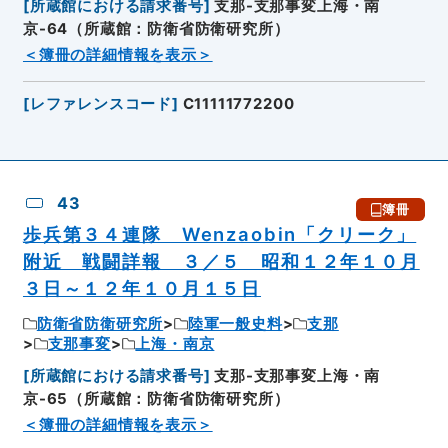
[
所蔵館における請求番号
]
支那-支那事変上海・南
京-64（所蔵館：防衛省防衛研究所）
＜簿冊の詳細情報を表示＞
[
レファレンスコード
]
C11111772200
43
簿冊
歩兵第３４連隊 Wenzaobin「クリーク」
附近 戦闘詳報 ３／５ 昭和１２年１０月
３日～１２年１０月１５日
防衛省防衛研究所
陸軍一般史料
支那
支那事変
上海・南京
[
所蔵館における請求番号
]
支那-支那事変上海・南
京-65（所蔵館：防衛省防衛研究所）
＜簿冊の詳細情報を表示＞