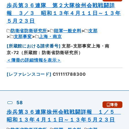
歩兵第３６連隊 第２大隊徐州会戦戦闘詳
報 ３／３ 昭和１３年４月１１日～１３年
５月２３日
防衛省防衛研究所
陸軍一般史料
支那
支那事変
上海・南京
[
所蔵館における請求番号
]
支那-支那事変上海・南
京-72（所蔵館：防衛省防衛研究所）
＜簿冊の詳細情報を表示＞
[
レファレンスコード
]
C11111788300
58
簿冊
歩兵第３６連隊徐州会戦戦闘詳報 １／５
昭和１３年４月１１日～１３年５月２３日