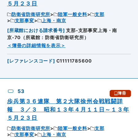
５月２３日
防衛省防衛研究所
陸軍一般史料
支那
支那事変
上海・南京
[
所蔵館における請求番号
]
支那-支那事変上海・南
京-70（所蔵館：防衛省防衛研究所）
＜簿冊の詳細情報を表示＞
[
レファレンスコード
]
C11111785600
53
簿冊
歩兵第３６連隊 第２大隊徐州会戦戦闘詳
報 ３／３ 昭和１３年４月１１日～１３年
５月２３日
防衛省防衛研究所
陸軍一般史料
支那
支那事変
上海・南京