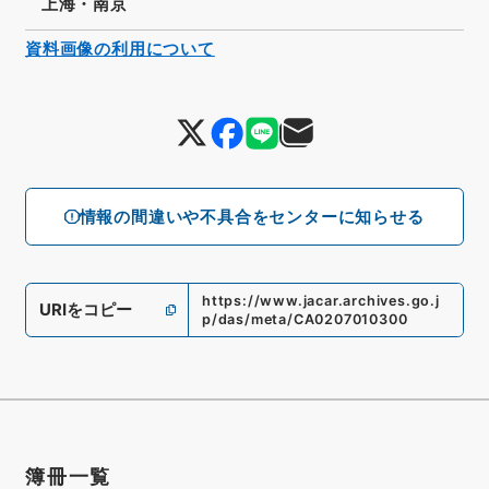
上海・南京
資料画像の利用について
情報の間違いや不具合をセンターに知らせる
https://www.jacar.archives.go.j
URIをコピー
p/das/meta/CA0207010300
簿冊一覧