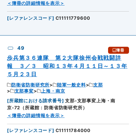
＜簿冊の詳細情報を表示＞
[
レファレンスコード
]
C11111779600
49
簿冊
歩兵第３６連隊 第２大隊徐州会戦戦闘詳
報 ３／３ 昭和１３年４月１１日～１３年
５月２３日
防衛省防衛研究所
陸軍一般史料
支那
支那事変
上海・南京
[
所蔵館における請求番号
]
支那-支那事変上海・南
京-72（所蔵館：防衛省防衛研究所）
＜簿冊の詳細情報を表示＞
[
レファレンスコード
]
C11111784000