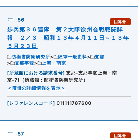
56
簿冊
歩兵第３６連隊 第２大隊徐州会戦戦闘詳
報 ２／３ 昭和１３年４月１１日～１３年
５月２３日
防衛省防衛研究所
陸軍一般史料
支那
支那事変
上海・南京
[
所蔵館における請求番号
]
支那-支那事変上海・南
京-71（所蔵館：防衛省防衛研究所）
＜簿冊の詳細情報を表示＞
[
レファレンスコード
]
C11111787600
57
簿冊