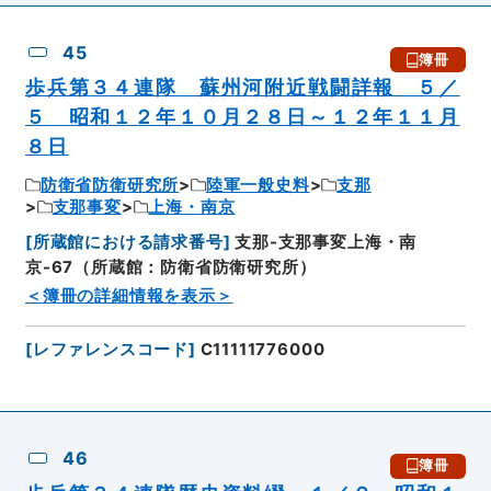
45
簿冊
歩兵第３４連隊 蘇州河附近戦闘詳報 ５／
５ 昭和１２年１０月２８日～１２年１１月
８日
防衛省防衛研究所
陸軍一般史料
支那
支那事変
上海・南京
[
所蔵館における請求番号
]
支那-支那事変上海・南
京-67（所蔵館：防衛省防衛研究所）
＜簿冊の詳細情報を表示＞
[
レファレンスコード
]
C11111776000
46
簿冊