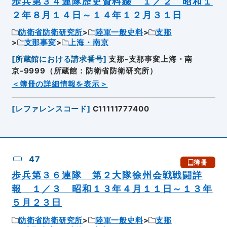
歩兵第３４連隊歴史資料綴 １／２ 昭和１
２年８月１４日～１４年１２月３１日
防衛省防衛研究所
陸軍一般史料
支那
支那事変
上海・南京
[
所蔵館における請求番号
]
支那-支那事変上海・南
京-9999（所蔵館：防衛省防衛研究所）
＜簿冊の詳細情報を表示＞
[
レファレンスコード
]
C11111777400
47
簿冊
歩兵第３６連隊 第２大隊徐州会戦戦闘詳
報 １／３ 昭和１３年４月１１日～１３年
５月２３日
防衛省防衛研究所
陸軍一般史料
支那