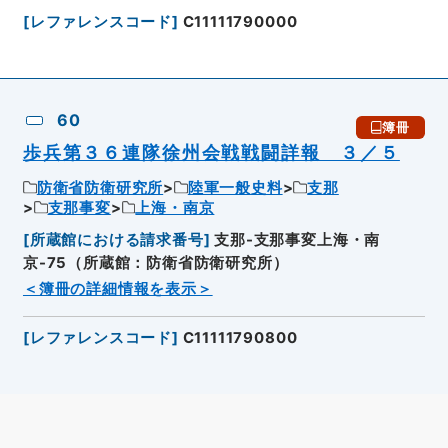
[
レファレンスコード
]
C11111790000
60
簿冊
歩兵第３６連隊徐州会戦戦闘詳報 ３／５
防衛省防衛研究所
陸軍一般史料
支那
支那事変
上海・南京
[
所蔵館における請求番号
]
支那-支那事変上海・南
京-75（所蔵館：防衛省防衛研究所）
＜簿冊の詳細情報を表示＞
[
レファレンスコード
]
C11111790800