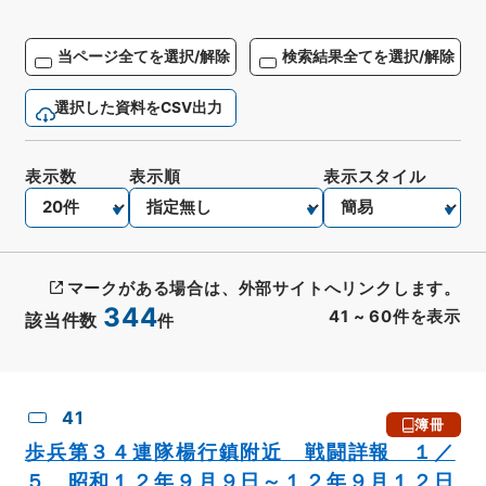
当ページ全てを選択/解除
検索結果全てを選択/解除
選択した資料をCSV出力
表示数
表示順
表示スタイル
マークがある場合は、外部サイトへリンクします。
344
41
~
60
件を表示
該当件数
件
CSV出力
No.
概要情報
画像等
41
簿冊
歩兵第３４連隊楊行鎮附近 戦闘詳報 １／
５ 昭和１２年９月９日～１２年９月１２日