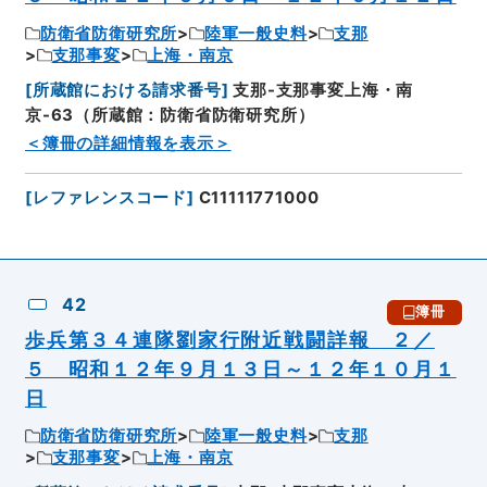
防衛省防衛研究所
陸軍一般史料
支那
支那事変
上海・南京
[
所蔵館における請求番号
]
支那-支那事変上海・南
京-63（所蔵館：防衛省防衛研究所）
＜簿冊の詳細情報を表示＞
[
レファレンスコード
]
C11111771000
42
簿冊
歩兵第３４連隊劉家行附近戦闘詳報 ２／
５ 昭和１２年９月１３日～１２年１０月１
日
防衛省防衛研究所
陸軍一般史料
支那
支那事変
上海・南京