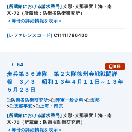
[
所蔵館における請求番号
]
支那-支那事変上海・南
京-72（所蔵館：防衛省防衛研究所）
＜簿冊の詳細情報を表示＞
[
レファレンスコード
]
C11111786400
54
簿冊
歩兵第３６連隊 第２大隊徐州会戦戦闘詳
報 ３／３ 昭和１３年４月１１日～１３年
５月２３日
防衛省防衛研究所
陸軍一般史料
支那
支那事変
上海・南京
[
所蔵館における請求番号
]
支那-支那事変上海・南
京-70（所蔵館：防衛省防衛研究所）
＜簿冊の詳細情報を表示＞