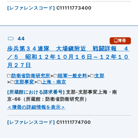
[
レファレンスコード
]
C11111773400
44
簿冊
歩兵第３４連隊 大場鎭附近 戦闘詳報 ４
／５ 昭和１２年１０月１６日～１２年１０
月２７日
防衛省防衛研究所
陸軍一般史料
支那
支那事変
上海・南京
[
所蔵館における請求番号
]
支那-支那事変上海・南
京-66（所蔵館：防衛省防衛研究所）
＜簿冊の詳細情報を表示＞
[
レファレンスコード
]
C11111774700