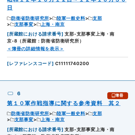
日
防衛省防衛研究所
陸軍一般史料
支那
支那事変
上海・南京
[
所蔵館における請求番号
]
支那-支那事変上海・南
京-8（所蔵館：防衛省防衛研究所）
＜簿冊の詳細情報を表示＞
[
レファレンスコード
]
C11111740200
6
簿冊
第１０軍作戦指導に関する参考資料 其２
防衛省防衛研究所
陸軍一般史料
支那
支那事変
上海・南京
[
所蔵館における請求番号
]
支那-支那事変上海・南