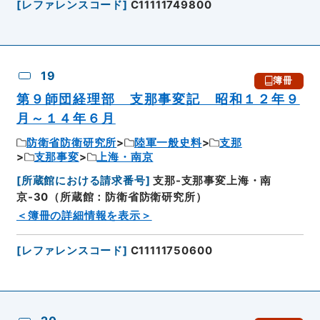
[
レファレンスコード
]
C11111749800
19
簿冊
第９師団経理部 支那事変記 昭和１２年９
月～１４年６月
防衛省防衛研究所
陸軍一般史料
支那
支那事変
上海・南京
[
所蔵館における請求番号
]
支那-支那事変上海・南
京-30（所蔵館：防衛省防衛研究所）
＜簿冊の詳細情報を表示＞
[
レファレンスコード
]
C11111750600