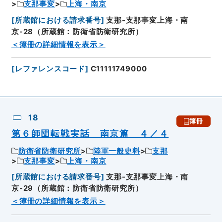
支那事変
上海・南京
[
所蔵館における請求番号
]
支那-支那事変上海・南
京-28（所蔵館：防衛省防衛研究所）
＜簿冊の詳細情報を表示＞
[
レファレンスコード
]
C11111749000
18
簿冊
第６師団転戦実話 南京篇 ４／４
防衛省防衛研究所
陸軍一般史料
支那
支那事変
上海・南京
[
所蔵館における請求番号
]
支那-支那事変上海・南
京-29（所蔵館：防衛省防衛研究所）
＜簿冊の詳細情報を表示＞