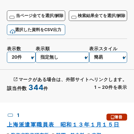
当ページ全てを選択/解除
検索結果全てを選択/解除
選択した資料をCSV出力
表示数
表示順
表示スタイル
マークがある場合は、外部サイトへリンクします。
344
1
~
20
件を表示
該当件数
件
CSV出力
No.
概要情報
画像等
1
簿冊
上海派遣軍職員表 昭和１３年１月１５日