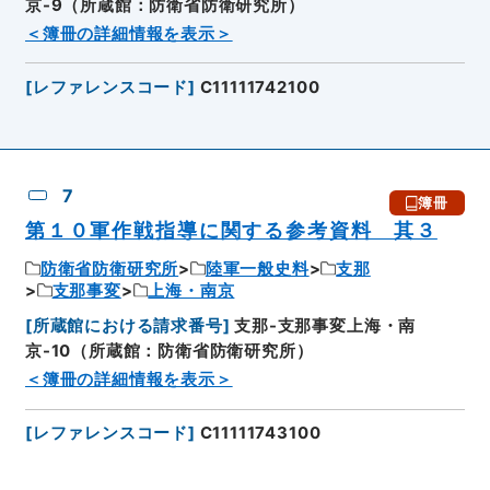
京-9（所蔵館：防衛省防衛研究所）
＜簿冊の詳細情報を表示＞
[
レファレンスコード
]
C11111742100
7
簿冊
第１０軍作戦指導に関する参考資料 其３
防衛省防衛研究所
陸軍一般史料
支那
支那事変
上海・南京
[
所蔵館における請求番号
]
支那-支那事変上海・南
京-10（所蔵館：防衛省防衛研究所）
＜簿冊の詳細情報を表示＞
[
レファレンスコード
]
C11111743100