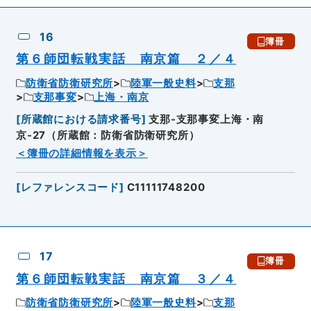
16
簿冊
第６師団転戦実話 南京篇 ２／４
防衛省防衛研究所
陸軍一般史料
支那
支那事変
上海・南京
[
所蔵館における請求番号
]
支那-支那事変上海・南
京-27（所蔵館：防衛省防衛研究所）
＜簿冊の詳細情報を表示＞
[
レファレンスコード
]
C11111748200
17
簿冊
第６師団転戦実話 南京篇 ３／４
防衛省防衛研究所
陸軍一般史料
支那