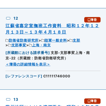
12
簿冊
江蘇省嘉定宣撫班工作資料 昭和１２年１２
月１３日～１３年４月１８日
防衛省防衛研究所
陸軍一般史料
支那
支那事変
上海・南京
[
所蔵館における請求番号
]
支那-支那事変上海・南
京-22（所蔵館：防衛省防衛研究所）
＜簿冊の詳細情報を表示＞
[
レファレンスコード
]
C11111746000
13
簿冊