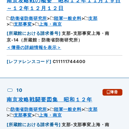
南京攻略戦の概要 昭和１２年１１月１９日
～１２年１２月１２日
防衛省防衛研究所
陸軍一般史料
支那
支那事変
上海・南京
[
所蔵館における請求番号
]
支那-支那事変上海・南
京-14（所蔵館：防衛省防衛研究所）
＜簿冊の詳細情報を表示＞
[
レファレンスコード
]
C11111744400
10
簿冊
南京攻略戦闘要図集 昭和１２年
防衛省防衛研究所
陸軍一般史料
支那
支那事変
上海・南京
[
所蔵館における請求番号
]
支那-支那事変上海・南