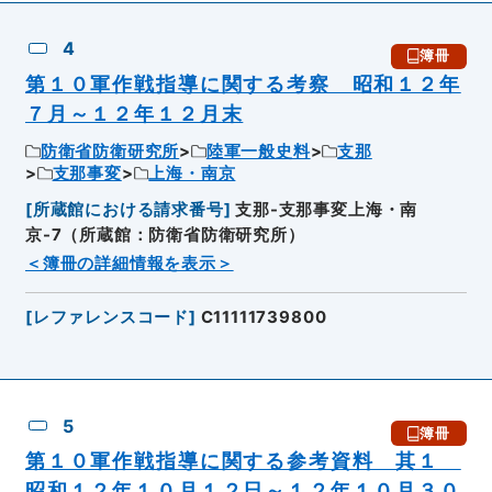
4
簿冊
第１０軍作戦指導に関する考察 昭和１２年
７月～１２年１２月末
防衛省防衛研究所
陸軍一般史料
支那
支那事変
上海・南京
[
所蔵館における請求番号
]
支那-支那事変上海・南
京-7（所蔵館：防衛省防衛研究所）
＜簿冊の詳細情報を表示＞
[
レファレンスコード
]
C11111739800
5
簿冊
第１０軍作戦指導に関する参考資料 其１
昭和１２年１０月１２日～１２年１０月３０