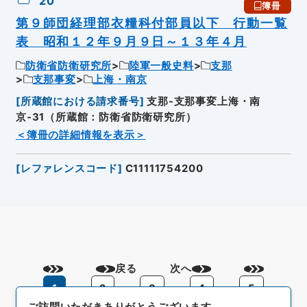
20
簿冊
第９師団経理部衣糧科付部員以下 行動一覧
表 昭和１２年９月９日～１３年４月
防衛省防衛研究所
陸軍一般史料
支那
支那事変
上海・南京
[
所蔵館における請求番号
]
支那-支那事変上海・南
京-31（所蔵館：防衛省防衛研究所）
＜簿冊の詳細情報を表示＞
[
レファレンスコード
]
C11111754200
戻る
次へ
1
2
3
4
5
ご訪問いただきありがとうございます。