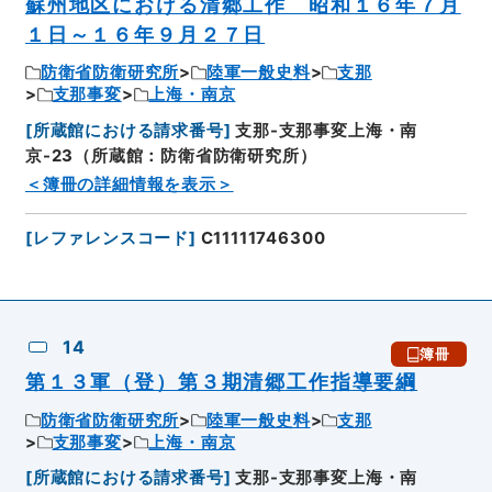
蘇州地区における清郷工作 昭和１６年７月
１日～１６年９月２７日
防衛省防衛研究所
陸軍一般史料
支那
支那事変
上海・南京
[
所蔵館における請求番号
]
支那-支那事変上海・南
京-23（所蔵館：防衛省防衛研究所）
＜簿冊の詳細情報を表示＞
[
レファレンスコード
]
C11111746300
14
簿冊
第１３軍（登）第３期清郷工作指導要綱
防衛省防衛研究所
陸軍一般史料
支那
支那事変
上海・南京
[
所蔵館における請求番号
]
支那-支那事変上海・南