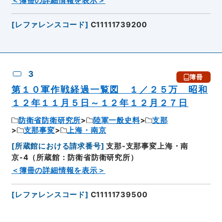
＜簿冊の詳細情報を表示＞
[
レファレンスコード
]
C11111739200
3
簿冊
第１０軍作戦経過一覧図 １／２５万 昭和
１２年１１月５日～１２年１２月２７日
防衛省防衛研究所
陸軍一般史料
支那
支那事変
上海・南京
[
所蔵館における請求番号
]
支那-支那事変上海・南
京-4（所蔵館：防衛省防衛研究所）
＜簿冊の詳細情報を表示＞
[
レファレンスコード
]
C11111739500