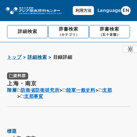
Language
EN
利用方法
辞書検索
辞書検索
詳細検索
（カテゴリ）
（五十音順）
トップ
詳細検索
目録詳細
資料群
上海・南京
階層
防衛省防衛研究所
陸軍一般史料
支那
支那事変
標題