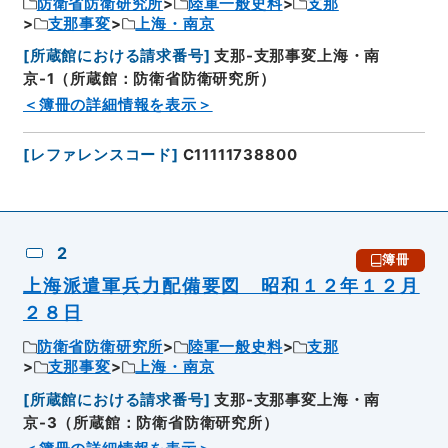
防衛省防衛研究所
陸軍一般史料
支那
支那事変
上海・南京
[
所蔵館における請求番号
]
支那-支那事変上海・南
京-1（所蔵館：防衛省防衛研究所）
＜簿冊の詳細情報を表示＞
[
レファレンスコード
]
C11111738800
2
簿冊
上海派遣軍兵力配備要図 昭和１２年１２月
２８日
防衛省防衛研究所
陸軍一般史料
支那
支那事変
上海・南京
[
所蔵館における請求番号
]
支那-支那事変上海・南
京-3（所蔵館：防衛省防衛研究所）