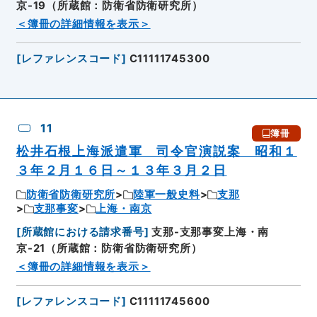
京-19（所蔵館：防衛省防衛研究所）
＜簿冊の詳細情報を表示＞
[
レファレンスコード
]
C11111745300
11
簿冊
松井石根上海派遣軍 司令官演説案 昭和１
３年２月１６日～１３年３月２日
防衛省防衛研究所
陸軍一般史料
支那
支那事変
上海・南京
[
所蔵館における請求番号
]
支那-支那事変上海・南
京-21（所蔵館：防衛省防衛研究所）
＜簿冊の詳細情報を表示＞
[
レファレンスコード
]
C11111745600