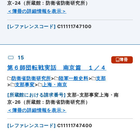
京-24（所蔵館：防衛省防衛研究所）
＜簿冊の詳細情報を表示＞
[
レファレンスコード
]
C11111747100
15
簿冊
第６師団転戦実話 南京篇 １／４
防衛省防衛研究所
陸軍一般史料
支那
支那事変
上海・南京
[
所蔵館における請求番号
]
支那-支那事変上海・南
京-26（所蔵館：防衛省防衛研究所）
＜簿冊の詳細情報を表示＞
[
レファレンスコード
]
C11111747400