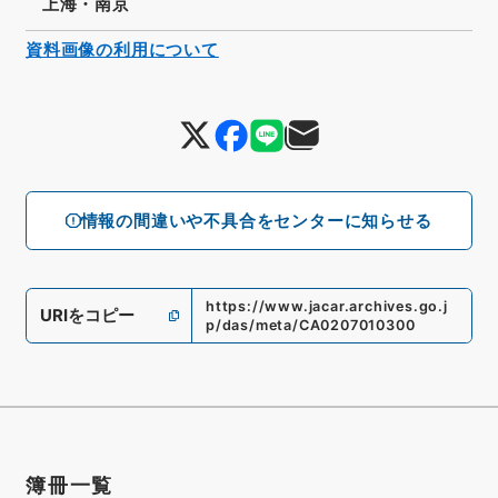
上海・南京
資料画像の利用について
情報の間違いや不具合をセンターに知らせる
https://www.jacar.archives.go.j
URIをコピー
p/das/meta/CA0207010300
簿冊一覧