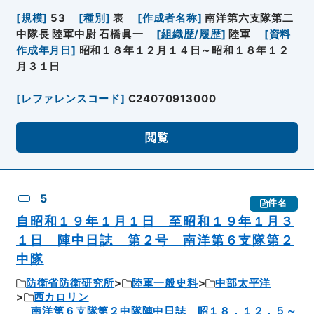
[
規模
]
53
[
種別
]
表
[
作成者名称
]
南洋第六支隊第二
中隊長 陸軍中尉 石橋眞一
[
組織歴/履歴
]
陸軍
[
資料
作成年月日
]
昭和１８年１２月１４日～昭和１８年１２
月３１日
[
レファレンスコード
]
C24070913000
閲覧
5
件名
自昭和１９年１月１日 至昭和１９年１月３
１日 陣中日誌 第２号 南洋第６支隊第２
中隊
防衛省防衛研究所
陸軍一般史料
中部太平洋
西カロリン
南洋第６支隊第２中隊陣中日誌 昭１８．１２．５～