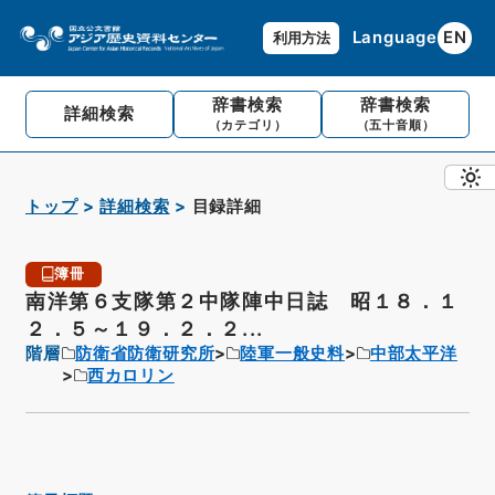
Language
EN
利用方法
辞書検索
辞書検索
詳細検索
（カテゴリ）
（五十音順）
トップ
詳細検索
目録詳細
簿冊
南洋第６支隊第２中隊陣中日誌 昭１８．１
２．５～１９．２．２...
階層
防衛省防衛研究所
陸軍一般史料
中部太平洋
西カロリン