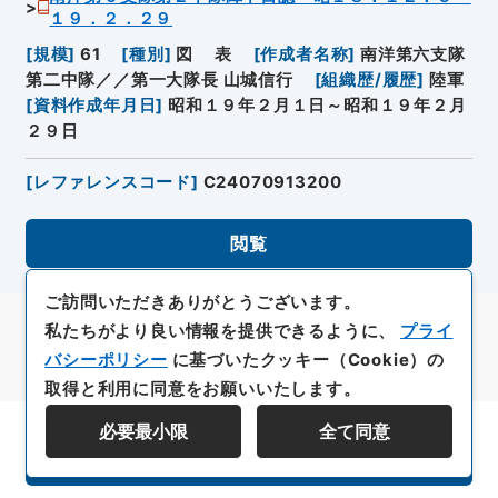
１９．２．２９
[
規模
]
61
[
種別
]
図
表
[
作成者名称
]
南洋第六支隊
第二中隊／／第一大隊長 山城信行
[
組織歴/履歴
]
陸軍
[
資料作成年月日
]
昭和１９年２月１日～昭和１９年２月
２９日
[
レファレンスコード
]
C24070913200
閲覧
ご訪問いただきありがとうございます。
私たちがより良い情報を提供できるように、
プライ
バシーポリシー
に基づいたクッキー（Cookie）の
取得と利用に同意をお願いいたします。
必要最小限
全て同意
資料群階層を表示する