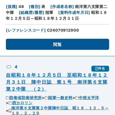
[
規模
]
48
[
種別
]
表
[
作成者名称
]
南洋第六支隊第二
中隊
[
組織歴/履歴
]
陸軍
[
資料作成年月日
]
昭和１８
年１２月５日～昭和１８年１２月３１日
[
レファレンスコード
]
C24070912900
閲覧
4
件名
自昭和１８年１２月５日 至昭和１８年１２
月３１日 陣中日誌 第１号 南洋第６支隊
第２中隊 （２）
防衛省防衛研究所
陸軍一般史料
中部太平洋
西カロリン
南洋第６支隊第２中隊陣中日誌 昭１８．１２．５～
１９．２．２９