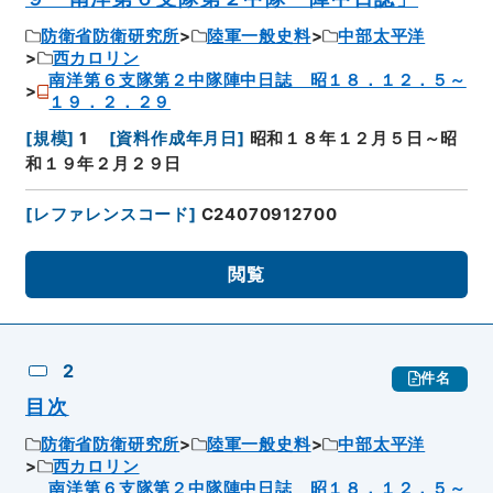
防衛省防衛研究所
陸軍一般史料
中部太平洋
西カロリン
南洋第６支隊第２中隊陣中日誌 昭１８．１２．５～
１９．２．２９
[
規模
]
1
[
資料作成年月日
]
昭和１８年１２月５日～昭
和１９年２月２９日
[
レファレンスコード
]
C24070912700
閲覧
2
件名
目次
防衛省防衛研究所
陸軍一般史料
中部太平洋
西カロリン
南洋第６支隊第２中隊陣中日誌 昭１８．１２．５～