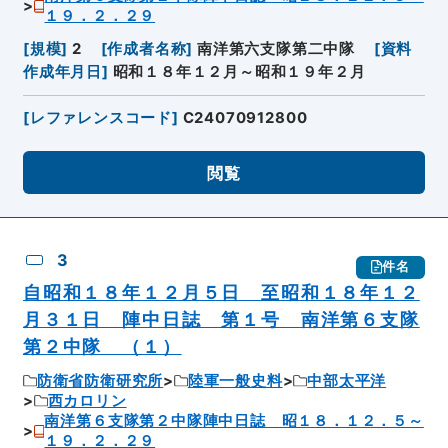
１９．２．２９
[
規模
]
2
[
作成者名称
]
南洋第六支隊第二中隊
[
資料
作成年月日
]
昭和１８年１２月～昭和１９年２月
[
レファレンスコード
]
C24070912800
閲覧
3
件名
自昭和１８年１２月５日 至昭和１８年１２
月３１日 陣中日誌 第１号 南洋第６支隊
第２中隊 （１）
防衛省防衛研究所
陸軍一般史料
中部太平洋
西カロリン
南洋第６支隊第２中隊陣中日誌 昭１８．１２．５～
１９．２．２９