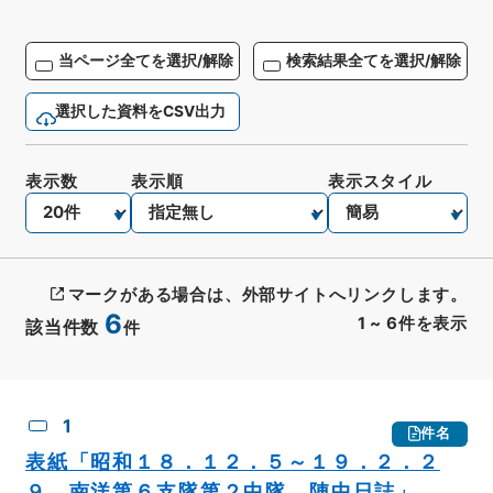
当ページ全てを選択/解除
検索結果全てを選択/解除
選択した資料をCSV出力
表示数
表示順
表示スタイル
マークがある場合は、外部サイトへリンクします。
6
1
~
6
件を表示
該当件数
件
CSV出力
No.
概要情報
画像等
1
件名
表紙「昭和１８．１２．５～１９．２．２
９ 南洋第６支隊第２中隊 陣中日誌」