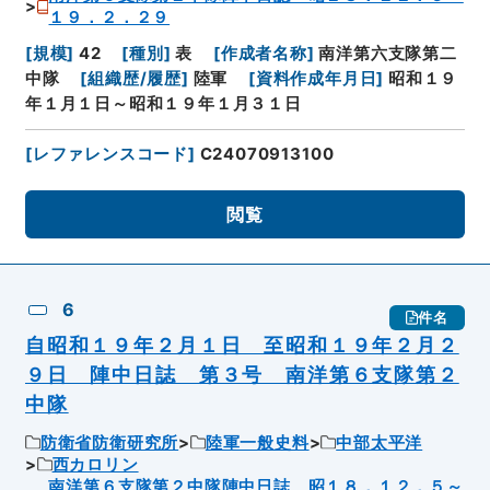
１９．２．２９
[
規模
]
42
[
種別
]
表
[
作成者名称
]
南洋第六支隊第二
中隊
[
組織歴/履歴
]
陸軍
[
資料作成年月日
]
昭和１９
年１月１日～昭和１９年１月３１日
[
レファレンスコード
]
C24070913100
閲覧
6
件名
自昭和１９年２月１日 至昭和１９年２月２
９日 陣中日誌 第３号 南洋第６支隊第２
中隊
防衛省防衛研究所
陸軍一般史料
中部太平洋
西カロリン
南洋第６支隊第２中隊陣中日誌 昭１８．１２．５～