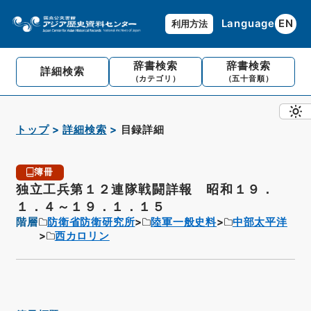
Language
EN
利用方法
辞書検索
辞書検索
詳細検索
（カテゴリ）
（五十音順）
トップ
詳細検索
目録詳細
簿冊
独立工兵第１２連隊戦闘詳報 昭和１９．
１．４～１９．１．１５
階層
防衛省防衛研究所
陸軍一般史料
中部太平洋
西カロリン