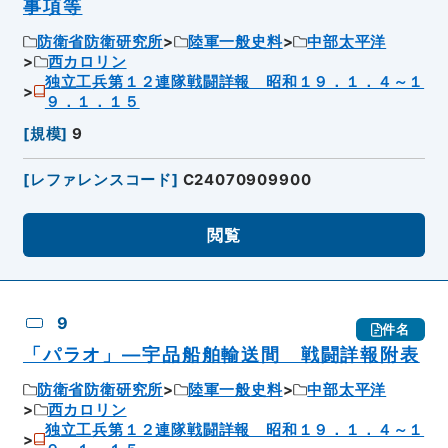
事項等
防衛省防衛研究所
陸軍一般史料
中部太平洋
西カロリン
独立工兵第１２連隊戦闘詳報 昭和１９．１．４～１
９．１．１５
[
規模
]
9
[
レファレンスコード
]
C24070909900
閲覧
9
件名
「パラオ」―宇品船舶輸送間 戦闘詳報附表
防衛省防衛研究所
陸軍一般史料
中部太平洋
西カロリン
独立工兵第１２連隊戦闘詳報 昭和１９．１．４～１