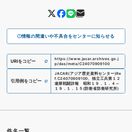
情報の間違いや不具合をセンターに知らせる
https://www.jacar.archives.go.j
URIをコピー
p/das/meta/C24070909100
JACAR(アジア歴史資料センター)
Re
f.
C24070909100
、
独立工兵第１２
引用例をコピー
連隊戦闘詳報 昭和１９．１．４～
１９．１．１５
(
防衛省防衛研究所
)
件名一覧