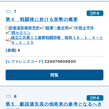
7
件名
第４ 戦闘後に於ける形勢の概要
防衛省防衛研究所
陸軍一般史料
中部太平洋
西カロリン
独立工兵第１２連隊戦闘詳報 昭和１９．１．４～１
９．１．１５
[
規模
]
4
[
レファレンスコード
]
C24070909800
閲覧
8
件名
第５ 齟誤過失其の他将来の参考となるへき