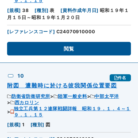
９．１．１５
[
規模
]
38
[
種別
]
表
[
資料作成年月日
]
昭和１９年１
月１５日～昭和１９年１月２０日
[
レファレンスコード
]
C24070910000
閲覧
10
件名
附図 遭難時に於ける彼我関係位置要図
防衛省防衛研究所
陸軍一般史料
中部太平洋
西カロリン
独立工兵第１２連隊戦闘詳報 昭和１９．１．４～１
９．１．１５
[
規模
]
1
[
種別
]
図