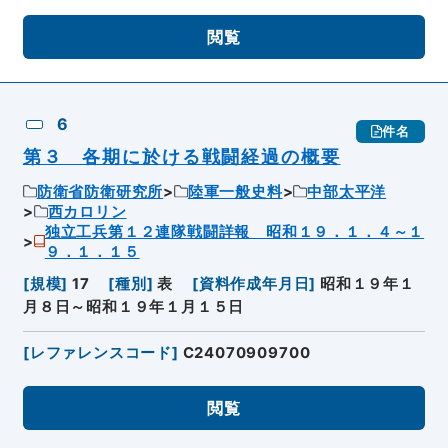
閲覧
6
件名
第３ 各期に於ける戦闘経過の概要
防衛省防衛研究所
陸軍一般史料
中部太平洋
西カロリン
独立工兵第１２連隊戦闘詳報 昭和１９．１．４～１
９．１．１５
[
規模
]
17
[
種別
]
表
[
資料作成年月日
]
昭和１９年１
月８日～昭和１９年１月１５日
[
レファレンスコード
]
C24070909700
閲覧