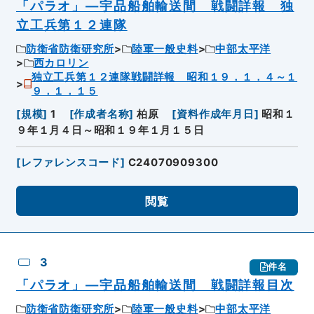
「パラオ」―宇品船舶輸送間 戦闘詳報 独
立工兵第１２連隊
防衛省防衛研究所
陸軍一般史料
中部太平洋
西カロリン
独立工兵第１２連隊戦闘詳報 昭和１９．１．４～１
９．１．１５
[
規模
]
1
[
作成者名称
]
柏原
[
資料作成年月日
]
昭和１
９年１月４日～昭和１９年１月１５日
[
レファレンスコード
]
C24070909300
閲覧
3
件名
「パラオ」―宇品船舶輸送間 戦闘詳報目次
防衛省防衛研究所
陸軍一般史料
中部太平洋