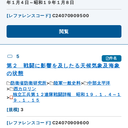
年１月４日～昭和１９年１月８日
[
レファレンスコード
]
C24070909500
閲覧
5
件名
第２ 戦闘に影響を及したる天候気象及海象
の状態
防衛省防衛研究所
陸軍一般史料
中部太平洋
西カロリン
独立工兵第１２連隊戦闘詳報 昭和１９．１．４～１
９．１．１５
[
規模
]
3
[
レファレンスコード
]
C24070909600