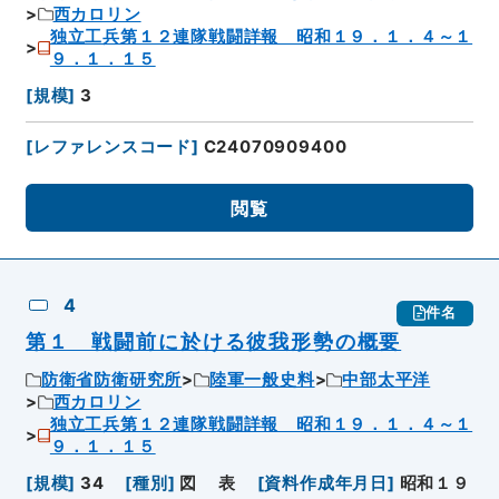
西カロリン
独立工兵第１２連隊戦闘詳報 昭和１９．１．４～１
９．１．１５
[
規模
]
3
[
レファレンスコード
]
C24070909400
閲覧
4
件名
第１ 戦闘前に於ける彼我形勢の概要
防衛省防衛研究所
陸軍一般史料
中部太平洋
西カロリン
独立工兵第１２連隊戦闘詳報 昭和１９．１．４～１
９．１．１５
[
規模
]
34
[
種別
]
図
表
[
資料作成年月日
]
昭和１９