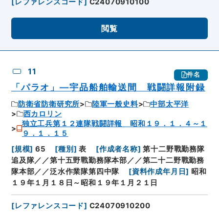
[
レファレンスコード
]
C24070910100
閲覧
11
件名
「パラオ」―宇品船舶輸送間 戦闘詳報附録
防衛省防衛研究所
陸軍一般史料
中部太平洋
西カロリン
独立工兵第１２連隊戦闘詳報 昭和１９．１．４～１
９．１．１５
[
規模
]
65
[
種別
]
表
[
作成者名称
]
第十二野戰勤務隊
追及隊／／第十五野戰勤務隊本部／／第二十二野戰勤務
隊本部／／泛水作業隊第四中隊
[
資料作成年月日
]
昭和
１９年１月１８日～昭和１９年１月２１日
[
レファレンスコード
]
C24070910200