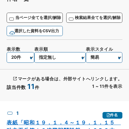
当ページ全てを選択/解除
検索結果全てを選択/解除
選択した資料をCSV出力
表示数
表示順
表示スタイル
マークがある場合は、外部サイトへリンクします。
11
1
~
11
件を表示
該当件数
件
CSV出力
No.
概要情報
画像等
1
件名
表紙「昭和１９．１．４～１９．１．１５