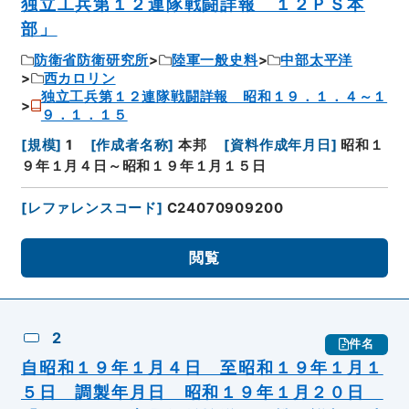
独立工兵第１２連隊戦闘詳報 １２ＰＳ本
部」
防衛省防衛研究所
陸軍一般史料
中部太平洋
西カロリン
独立工兵第１２連隊戦闘詳報 昭和１９．１．４～１
９．１．１５
[
規模
]
1
[
作成者名称
]
本邦
[
資料作成年月日
]
昭和１
９年１月４日～昭和１９年１月１５日
[
レファレンスコード
]
C24070909200
閲覧
2
件名
自昭和１９年１月４日 至昭和１９年１月１
５日 調製年月日 昭和１９年１月２０日