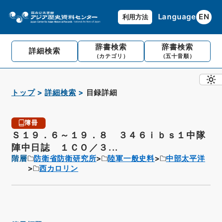
Language
EN
利用方法
辞書検索
辞書検索
詳細検索
（カテゴリ）
（五十音順）
トップ
詳細検索
目録詳細
簿冊
Ｓ１９．６～１９．８ ３４６ｉｂｓ１中隊
陣中日誌 １ＣＯ／３...
階層
防衛省防衛研究所
陸軍一般史料
中部太平洋
西カロリン