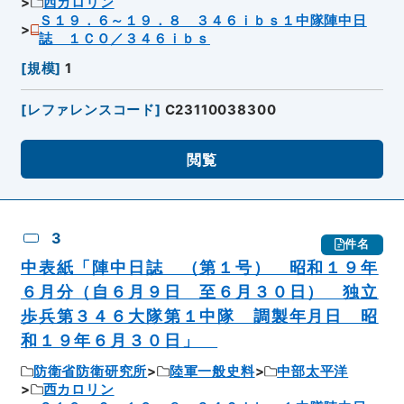
西カロリン
Ｓ１９．６～１９．８ ３４６ｉｂｓ１中隊陣中日
誌 １ＣＯ／３４６ｉｂｓ
[
規模
]
1
[
レファレンスコード
]
C23110038300
閲覧
3
件名
中表紙「陣中日誌 （第１号） 昭和１９年
６月分（自６月９日 至６月３０日） 独立
歩兵第３４６大隊第１中隊 調製年月日 昭
和１９年６月３０日」
防衛省防衛研究所
陸軍一般史料
中部太平洋
西カロリン