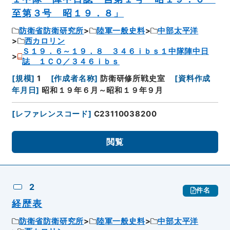
至第３号 昭１９．８」
防衛省防衛研究所
陸軍一般史料
中部太平洋
西カロリン
Ｓ１９．６～１９．８ ３４６ｉｂｓ１中隊陣中日
誌 １ＣＯ／３４６ｉｂｓ
[
規模
]
1
[
作成者名称
]
防衛研修所戦史室
[
資料作成
年月日
]
昭和１９年６月～昭和１９年９月
[
レファレンスコード
]
C23110038200
閲覧
2
件名
経歴表
防衛省防衛研究所
陸軍一般史料
中部太平洋