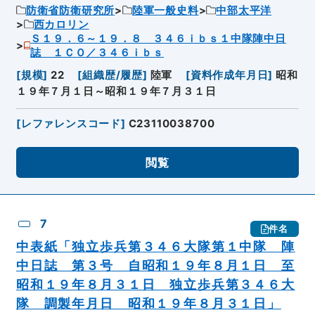
防衛省防衛研究所
陸軍一般史料
中部太平洋
西カロリン
Ｓ１９．６～１９．８ ３４６ｉｂｓ１中隊陣中日
誌 １ＣＯ／３４６ｉｂｓ
[
規模
]
22
[
組織歴/履歴
]
陸軍
[
資料作成年月日
]
昭和
１９年７月１日～昭和１９年７月３１日
[
レファレンスコード
]
C23110038700
閲覧
7
件名
中表紙「独立歩兵第３４６大隊第１中隊 陣
中日誌 第３号 自昭和１９年８月１日 至
昭和１９年８月３１日 独立歩兵第３４６大
隊 調製年月日 昭和１９年８月３１日」