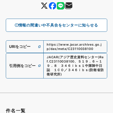
情報の間違いや不具合をセンターに知らせる
https://www.jacar.archives.go.j
URIをコピー
p/das/meta/C23110038100
JACAR(アジア歴史資料センター)
Re
f.
C23110038100
、
Ｓ１９．６～１
引用例をコピー
９．８ ３４６ｉｂｓ１中隊陣中日
誌 １ＣＯ／３４６ｉｂｓ
(
防衛省防
衛研究所
)
件名一覧