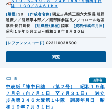
Ｓ１９．６～１９．８ ３４６ｉｂｓ１中隊陣中日
誌 １ＣＯ／３４６ｉｂｓ
[
規模
]
39
[
作成者名称
]
獨立歩兵第三四六大隊長 引野
通廣／／引野隊本部／／照部隊参謀長／／コロール地區
隊長 長谷川長
[
組織歴/履歴
]
陸軍
[
資料作成年月日
]
昭和１９年５月２日～昭和１９年６月３０日
[
レファレンスコード
]
C23110038500
閲覧
5
件名
中表紙「陣中日誌 （第２号） 昭和１９年
７月分（自７月１日 至７月３１日） 独立
歩兵第３４６大隊第１中隊 調製年月日 昭
和１９年７月３１日」