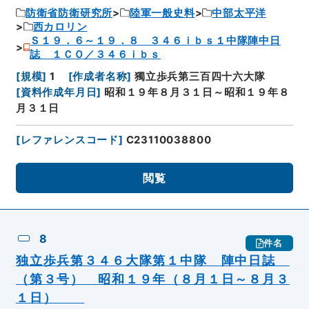
防衛省防衛研究所
陸軍一般史料
中部太平洋
西カロリン
Ｓ１９．６～１９．８ ３４６ｉｂｓ１中隊陣中日
誌 １ＣＯ／３４６ｉｂｓ
[
規模
]
1
[
作成者名称
]
獨立歩兵第三百四十六大隊
[
資料作成年月日
]
昭和１９年８月３１日～昭和１９年８
月３１日
[
レファレンスコード
]
C23110038800
閲覧
8
件名
独立歩兵第３４６大隊第１中隊 陣中日誌
（第３号） 昭和１９年（８月１日～８月３
１日）