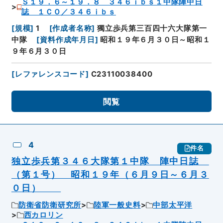
Ｓ１９．６～１９．８ ３４６ｉｂｓ１中隊陣中日
誌 １ＣＯ／３４６ｉｂｓ
[
規模
]
1
[
作成者名称
]
獨立歩兵第三百四十六大隊第一
中隊
[
資料作成年月日
]
昭和１９年６月３０日～昭和１
９年６月３０日
[
レファレンスコード
]
C23110038400
閲覧
4
件名
独立歩兵第３４６大隊第１中隊 陣中日誌
（第１号） 昭和１９年（６月９日～６月３
０日）
防衛省防衛研究所
陸軍一般史料
中部太平洋
西カロリン