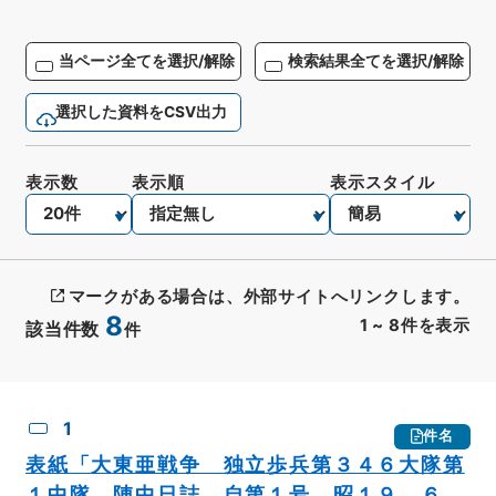
当ページ全てを選択/解除
検索結果全てを選択/解除
選択した資料をCSV出力
表示数
表示順
表示スタイル
マークがある場合は、外部サイトへリンクします。
8
1
~
8
件を表示
該当件数
件
CSV出力
No.
概要情報
画像等
1
件名
表紙「大東亜戦争 独立歩兵第３４６大隊第
１中隊 陣中日誌 自第１号 昭１９．６