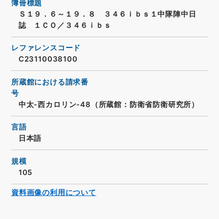
簿冊標題
Ｓ１９．６～１９．８ ３４６ｉｂｓ１中隊陣中日
誌 １ＣＯ／３４６ｉｂｓ
レファレンスコード
C23110038100
所蔵館における請求番
号
中太-西カロリン-48（所蔵館：防衛省防衛研究所）
言語
日本語
規模
105
資料画像の利用について