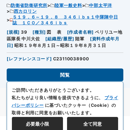
防衛省防衛研究所
陸軍一般史料
中部太平洋
西カロリン
Ｓ１９．６～１９．８ ３４６ｉｂｓ１中隊陣中日
誌 １ＣＯ／３４６ｉｂｓ
[
規模
]
39
[
種別
]
図
表
[
作成者名称
]
ペリリユー地
區隊長 中川大佐
[
組織歴/履歴
]
陸軍
[
資料作成年月
日
]
昭和１９年８月１日～昭和１９年８月３１日
[
レファレンスコード
]
C23110038900
閲覧
ご訪問いただきありがとうございます。
私たちがより良い情報を提供できるように、
プライ
バシーポリシー
に基づいたクッキー（Cookie）の
取得と利用に同意をお願いいたします。
必要最小限
全て同意
資料群階層を表示する