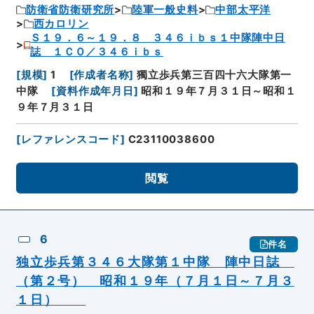
防衛省防衛研究所
陸軍一般史料
中部太平洋
西カロリン
Ｓ１９．６～１９．８ ３４６ｉｂｓ１中隊陣中日
誌 １ＣＯ／３４６ｉｂｓ
[
規模
]
1
[
作成者名称
]
獨立歩兵第三百四十六大隊第一
中隊
[
資料作成年月日
]
昭和１９年７月３１日～昭和１
９年７月３１日
[
レファレンスコード
]
C23110038600
閲覧
6
件名
独立歩兵第３４６大隊第１中隊 陣中日誌
（第２号） 昭和１９年（７月１日～７月３
１日）