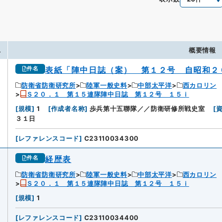
.
概要情報
表紙「陣中日誌（案） 第１２号 自昭和２
件名
防衛省防衛研究所
陸軍一般史料
中部太平洋
西カロリン
Ｓ２０．１ 第１５連隊陣中日誌 第１２号 １５ｉ
[
規模
]
1
[
作成者名称
]
歩兵第十五聯隊／／防衛研修所戦史室
[
３１日
[
レファレンスコード
]
C23110034300
経歴表
件名
防衛省防衛研究所
陸軍一般史料
中部太平洋
西カロリン
Ｓ２０．１ 第１５連隊陣中日誌 第１２号 １５ｉ
[
規模
]
1
[
レファレンスコード
]
C23110034400