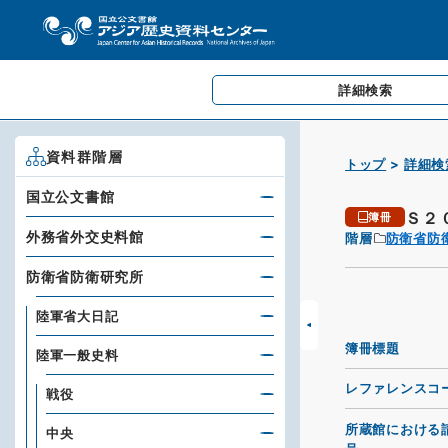
詳細検索
資料群階層
トップ
詳細検
国立公文書館
Ｓ２
簿冊
外務省外交史料館
階層
防衛省防
防衛省防衛研究所
陸軍省大日記
簿冊標題
陸軍一般史料
レファレンスコ
戦役
所蔵館における
中央