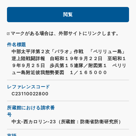
閲覧
マークがある場合は、外部サイトにリンクします。
件名標題
中部太平洋第２次「パラオ」作戦 「ペリリュー島」
逆上陸戦闘詳報 自昭和１９年９月２２日 至昭和１
９年９月２５日 歩兵第１５連隊／附図第１ ペリリ
ュー島附近彼我態勢要図 １／１６５０００
レファレンスコード
C23110022800
所蔵館における請求番
号
中太-西カロリン-23（所蔵館：防衛省防衛研究所）
言語