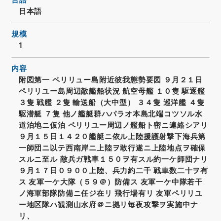
日本語
規模
1
内容
附図第一 ペリリュー島附近彼我態勢要図 ９月２１日
ペリリユー島周辺敵艦船状況 航空母艦 １０隻 駆逐艦
３隻 戦艦 ２隻 輸送船（大中型） ３４隻 巡洋艦 ４隻
駆潜艇 ７隻 他ノ艦艇群ハパラオ本島北端コツソル水
道泊地ニ仮泊 ペリリユー周辺ノ艦船ト密ニ連絡シアリ
９月１５日１４２０艦艇ニ依ル上陸援護射撃下海兵第
一師団ニ以テ西南岸ニ上陸ヲ敢行遂ニ上陸地点ヲ確保
スルニ至ル 敵兵ガ戦車１５０ヲ有スル約一ケ師団ナリ
９月１７日０９００上陸、兵力約二千 戦車数二十ヲ有
ス 友軍一ケ大隊（５９＠）防備ス 友軍一ケ中隊若干
ノ海軍部隊防備ニ任ジ在リ 飛行場有リ 友軍ペリリユ
ー地区隊ハ観測山水府＠ニ拠リ毎夜攻撃ヲ実施中ナ
リ、