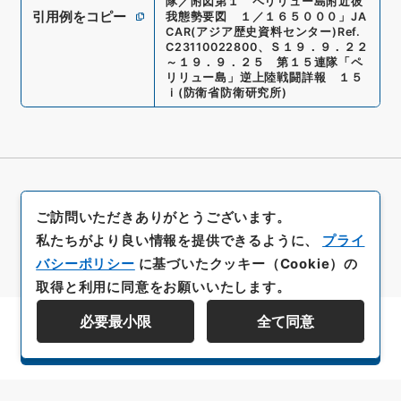
隊／附図第１ ペリリュー島附近彼
引用例をコピー
我態勢要図 １／１６５０００
」
JA
CAR(アジア歴史資料センター)
Ref.
C23110022800
、
Ｓ１９．９．２２
～１９．９．２５ 第１５連隊「ペ
リリュー島」逆上陸戦闘詳報 １５
ｉ
(
防衛省防衛研究所
)
ご訪問いただきありがとうございます。
私たちがより良い情報を提供できるように、
プライ
バシーポリシー
に基づいたクッキー（Cookie）の
取得と利用に同意をお願いいたします。
必要最小限
全て同意
資料群階層を表示する