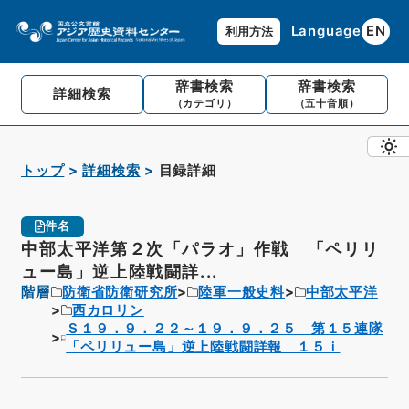
Language
EN
利用方法
辞書検索
辞書検索
詳細検索
（カテゴリ）
（五十音順）
トップ
詳細検索
目録詳細
件名
中部太平洋第２次「パラオ」作戦 「ペリリ
ュー島」逆上陸戦闘詳...
階層
防衛省防衛研究所
陸軍一般史料
中部太平洋
西カロリン
Ｓ１９．９．２２～１９．９．２５ 第１５連隊
「ペリリュー島」逆上陸戦闘詳報 １５ｉ