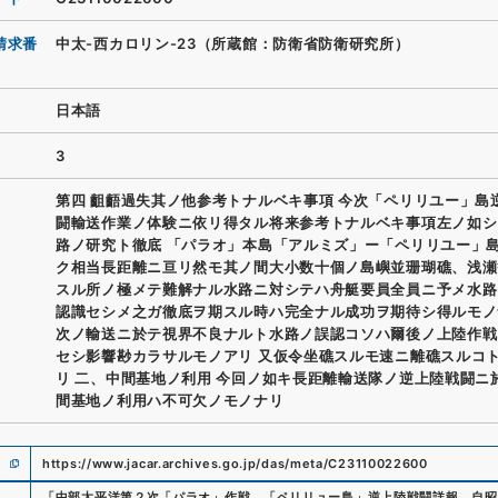
請求番
中太-西カロリン-23（所蔵館：防衛省防衛研究所）
日本語
3
第四 齟齬過失其ノ他参考トナルベキ事項 今次「ペリリユー」島
闘輸送作業ノ体験ニ依リ得タル将来参考トナルベキ事項左ノ如シ
路ノ研究ト徹底 「パラオ」本島「アルミズ」ー「ペリリユー」
ク相当長距離ニ亘リ然モ其ノ間大小数十個ノ島嶼並珊瑚礁、浅瀬
スル所ノ極メテ難解ナル水路ニ対シテハ舟艇要員全員ニ予メ水路
認識セシメ之ガ徹底ヲ期スル時ハ完全ナル成功ヲ期待シ得ルモノ
次ノ輸送ニ於テ視界不良ナルト水路ノ誤認コソハ爾後ノ上陸作戦
セシ影響尠カラサルモノアリ 又仮令坐礁スルモ速ニ離礁スルコ
リ 二、中間基地ノ利用 今回ノ如キ長距離輸送隊ノ逆上陸戦闘ニ
間基地ノ利用ハ不可欠ノモノナリ
https://www.jacar.archives.go.jp/das/meta/C23110022600
「
中部太平洋第２次「パラオ」作戦 「ペリリュー島」逆上陸戦闘詳報 自