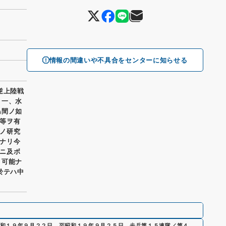
情報の間違いや不具合をセンターに知らせる
逆上陸戦
 一、水
島間ノ如
等ヲ有
ノ研究
ナリ今
ニ及ボ
ト可能ナ
於テハ中
昭和１９年９月２２日 至昭和１９年９月２５日 歩兵第１５連隊／第４