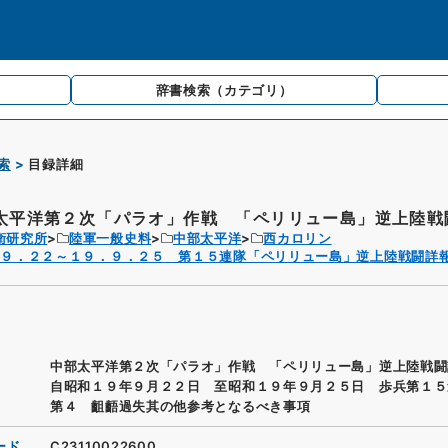
辞書検索
（カテゴリ）
索
目録詳細
太平洋第２次「パラオ」作戦 「ペリリュー島」逆上陸戦闘
衛研究所
陸軍一般史料
中部太平洋
西カロリン
．９．２２～１９．９．２５ 第１５連隊「ペリリュー島」逆上陸戦闘詳
中部太平洋第２次「パラオ」作戦 「ペリリュー島」逆上陸戦
自昭和１９年９月２２日 至昭和１９年９月２５日 歩兵第１５
第４ 齟齬過失其の他参考となるべき事項
ード
C23110022600