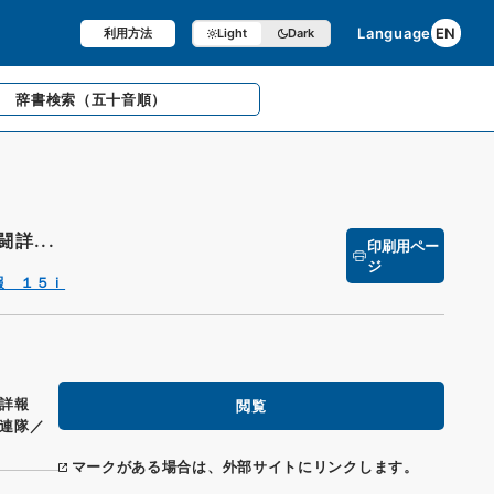
Language
EN
利用方法
Light
Dark
辞書検索
（五十音順）
詳...
印刷用ペー
ジ
報 １５ｉ
闘詳報
閲覧
連隊／
マークがある場合は、外部サイトにリンクします。