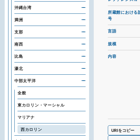
沖縄台湾
所蔵館における
号
満洲
言語
支那
規模
南西
比島
内容
濠北
中部太平洋
全般
東カロリン・マーシャル
マリアナ
西カロリン
URIをコピー