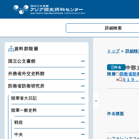
詳細検索
資料群階層
トップ
詳細検
国立公文書館
中部
件名
外務省外交史料館
階層
防衛省防
Ｓ１９
防衛省防衛研究所
陸軍省大日記
陸軍一般史料
件名標題
戦役
中央
レファレンスコ