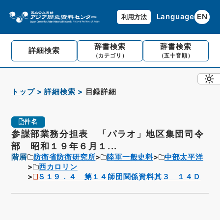
Language
EN
利用方法
辞書検索
辞書検索
詳細検索
（カテゴリ）
（五十音順）
トップ
詳細検索
目録詳細
件名
参謀部業務分担表 「パラオ」地区集団司令
部 昭和１９年６月１...
階層
防衛省防衛研究所
陸軍一般史料
中部太平洋
西カロリン
Ｓ１９．４ 第１４師団関係資料其３ １４Ｄ