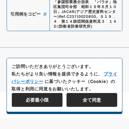
「
参謀部業務分担表 「パラオ」地
区集団司令部 昭和１９年６月１０
日
」
JACAR(アジア歴史資料センタ
引用例をコピー
ー)
Ref.
C23110020800
、
Ｓ１９．
４ 第１４師団関係資料其３ １４
Ｄ
(
防衛省防衛研究所
)
ご訪問いただきありがとうございます。
私たちがより良い情報を提供できるように、
プライ
バシーポリシー
に基づいたクッキー（Cookie）の
取得と利用に同意をお願いいたします。
必要最小限
全て同意
資料群階層を表示する
All rights reserved/Copyright©