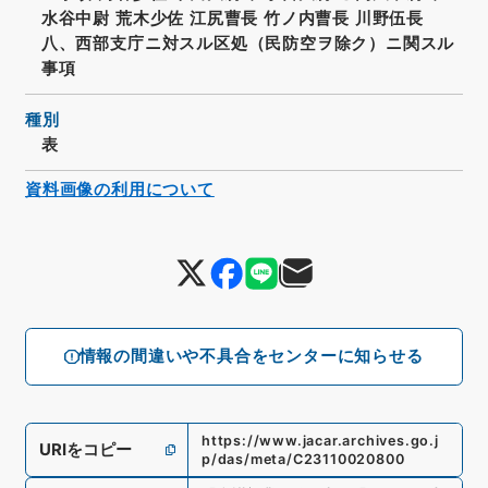
水谷中尉 荒木少佐 江尻曹長 竹ノ内曹長 川野伍長
八、西部支庁ニ対スル区処（民防空ヲ除ク）ニ関スル
事項
種別
表
資料画像の利用について
情報の間違いや不具合をセンターに知らせる
https://www.jacar.archives.go.j
URIをコピー
p/das/meta/C23110020800