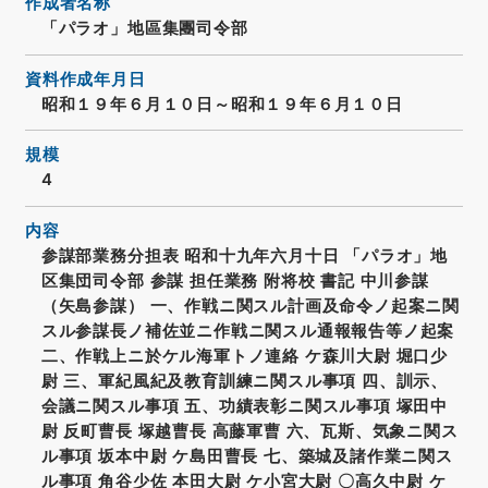
作成者名称
「パラオ」地區集團司令部
資料作成年月日
昭和１９年６月１０日～昭和１９年６月１０日
規模
4
内容
参謀部業務分担表 昭和十九年六月十日 「パラオ」地
区集団司令部 参謀 担任業務 附将校 書記 中川参謀
（矢島参謀） 一、作戦ニ関スル計画及命令ノ起案ニ関
スル参謀長ノ補佐並ニ作戦ニ関スル通報報告等ノ起案
二、作戦上ニ於ケル海軍トノ連絡 ケ森川大尉 堀口少
尉 三、軍紀風紀及教育訓練ニ関スル事項 四、訓示、
会議ニ関スル事項 五、功績表彰ニ関スル事項 塚田中
尉 反町曹長 塚越曹長 高藤軍曹 六、瓦斯、気象ニ関ス
ル事項 坂本中尉 ケ島田曹長 七、築城及諸作業ニ関ス
ル事項 角谷少佐 本田大尉 ケ小宮大尉 〇高久中尉 ケ