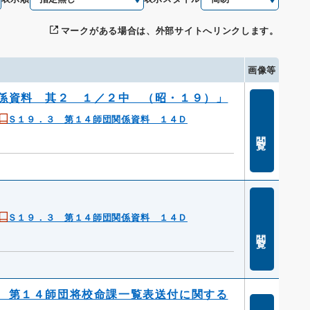
マークがある場合は、外部サイトへリンクします。
画像等
係資料 其２ １／２中 （昭・１９）」
Ｓ１９．３ 第１４師団関係資料 １４Ｄ
閲覧
Ｓ１９．３ 第１４師団関係資料 １４Ｄ
閲覧
 第１４師団将校命課一覧表送付に関する