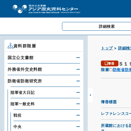
詳細検索
資料群階層
トップ
詳細検
国立公文書館
Ｓ１
簿冊
外務省外交史料館
階層
防衛省防
防衛省防衛研究所
陸軍省大日記
簿冊標題
陸軍一般史料
レファレンスコ
戦役
所蔵館における
中央