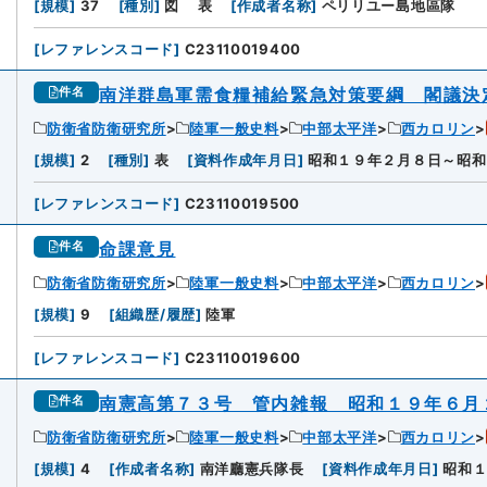
[
規模
]
37
[
種別
]
図
表
[
作成者名称
]
ペリリユー島地區隊
[
レファレンスコード
]
C23110019400
南洋群島軍需食糧補給緊急対策要綱 閣議決
件名
防衛省防衛研究所
陸軍一般史料
中部太平洋
西カロリン
[
規模
]
2
[
種別
]
表
[
資料作成年月日
]
昭和１９年２月８日～昭和
[
レファレンスコード
]
C23110019500
命課意見
件名
防衛省防衛研究所
陸軍一般史料
中部太平洋
西カロリン
[
規模
]
9
[
組織歴/履歴
]
陸軍
[
レファレンスコード
]
C23110019600
南憲高第７３号 管内雑報 昭和１９年６月
件名
防衛省防衛研究所
陸軍一般史料
中部太平洋
西カロリン
[
規模
]
4
[
作成者名称
]
南洋廳憲兵隊長
[
資料作成年月日
]
昭和