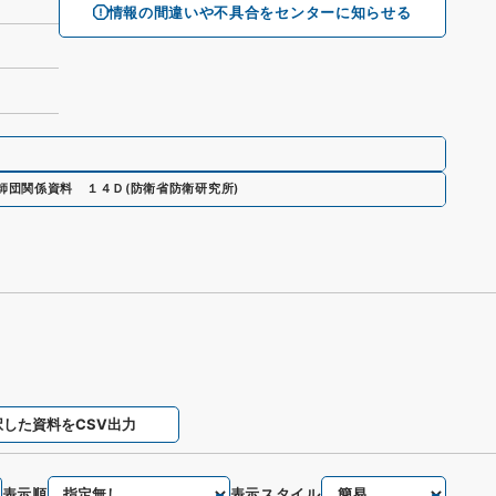
情報の間違いや不具合をセンターに知らせる
師団関係資料 １４Ｄ
(
防衛省防衛研究所
)
択した資料をCSV出力
表示順
表示スタイル