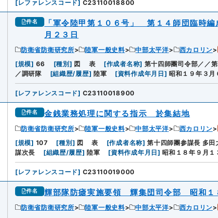
[
レファレンスコード
]
C23110018800
「軍令陸甲第１０６号」 第１４師団臨時編
件名
月２３日
防衛省防衛研究所
陸軍一般史料
中部太平洋
西カロリン
[
規模
]
66
[
種別
]
図
表
[
作成者名称
]
第十四師團司令部／／第
／調研隊
[
組織歴/履歴
]
陸軍
[
資料作成年月日
]
昭和１９年３月
[
レファレンスコード
]
C23110018900
金銭業務処理に関する指示 於集結地
件名
防衛省防衛研究所
陸軍一般史料
中部太平洋
西カロリン
[
規模
]
107
[
種別
]
図
表
[
作成者名称
]
第十四師團参謀長 多
謀次長
[
組織歴/履歴
]
陸軍
[
資料作成年月日
]
昭和１８年９月１
[
レファレンスコード
]
C23110019000
輝部隊防瘧実施要領 輝集団司令部 昭和１
件名
防衛省防衛研究所
陸軍一般史料
中部太平洋
西カロリン