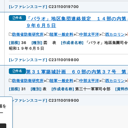
[
レファレンスコード
]
C23110019700
「パラオ」地区集団連絡規定 １４部の内第
件名
９年６月５日
防衛省防衛研究所
陸軍一般史料
中部太平洋
西カロリン
[
規模
]
36
[
種別
]
図
表
[
作成者名称
]
「パラオ」地區集團司令
昭和１９年６月５日
[
レファレンスコード
]
C23110019800
第３１軍築城計画 ６０部の内第３７号 第
件名
防衛省防衛研究所
陸軍一般史料
中部太平洋
西カロリン
[
規模
]
31
[
種別
]
表
[
作成者名称
]
第三十一軍軍司令部
[
資料
[
レファレンスコード
]
C23110019900
報を
ー