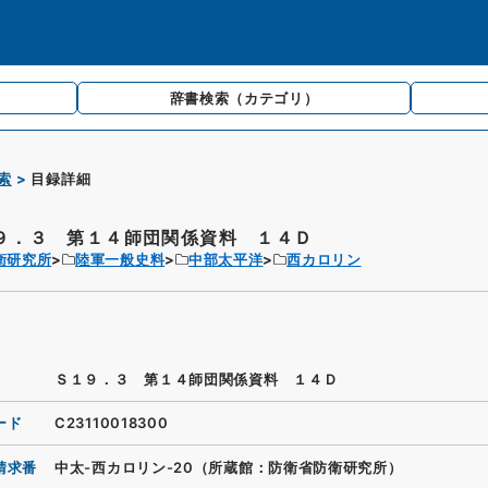
辞書検索
（カテゴリ）
索
目録詳細
９．３ 第１４師団関係資料 １４Ｄ
衛研究所
陸軍一般史料
中部太平洋
西カロリン
Ｓ１９．３ 第１４師団関係資料 １４Ｄ
ード
C23110018300
請求番
中太-西カロリン-20（所蔵館：防衛省防衛研究所）