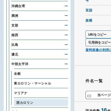
号
沖縄台湾
言語
満洲
規模
支那
URIをコピー
南西
引用例をコピー
比島
資料画像の利用
濠北
中部太平洋
全般
件名一覧
東カロリン・マーシャル
マリアナ
当ページ
西カロリン
16
該当件数
件