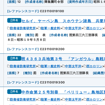
[
規模
]
12
[
作成者名称
]
輝集團司令部
[
資料作成年月日
]
昭和１
[
レファレンスコード
]
C23110019100
セルイ、ヤーペン島 スホウテン諸島 兵要
件名
防衛省防衛研究所
陸軍一般史料
中部太平洋
西カロリン
[
規模
]
22
[
種別
]
図
表
[
作成者名称
]
照第四三六三部隊長
[
８日～昭和１９年５月８日
[
レファレンスコード
]
C23110019200
照４３６３兵地第３号 「アンガウル」島戦
件名
防衛省防衛研究所
陸軍一般史料
中部太平洋
西カロリン
[
規模
]
7
[
種別
]
図
[
作成者名称
]
照第四三六三部隊長
[
組織歴
[
レファレンスコード
]
C23110019300
中作命第２５号別冊 「ペリリュー」島地区
件名
防衛省防衛研究所
陸軍一般史料
中部太平洋
西カロリン