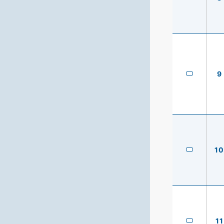
9
10
11