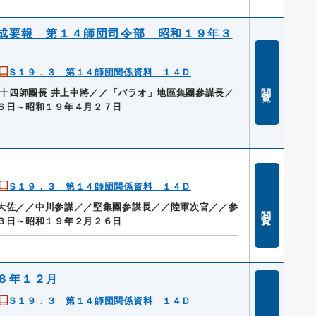
成要報 第１４師団司令部 昭和１９年３
Ｓ１９．３ 第１４師団関係資料 １４Ｄ
閲覧
十四師團長 井上中將／／「パラオ」地區集團參謀長／
６日～昭和１９年４月２７日
Ｓ１９．３ 第１４師団関係資料 １４Ｄ
田大佐／／中川参謀／／堅集團参謀長／／陸軍次官／／参
閲覧
３日～昭和１９年２月２６日
８年１２月
Ｓ１９．３ 第１４師団関係資料 １４Ｄ
閲覧