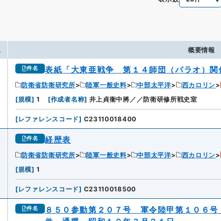
.
概要情報
表紙「大東亜戦争 第１４師団（パラオ）関
件名
防衛省防衛研究所
陸軍一般史料
中部太平洋
西カロリン
[
規模
]
1
[
作成者名称
]
井上貞衞中將／／防衛研修所戦史室
[
レファレンスコード
]
C23110018400
経歴表
件名
防衛省防衛研究所
陸軍一般史料
中部太平洋
西カロリン
[
規模
]
1
[
レファレンスコード
]
C23110018500
８５０参動第２０７号 軍令陸甲第１０６号
件名