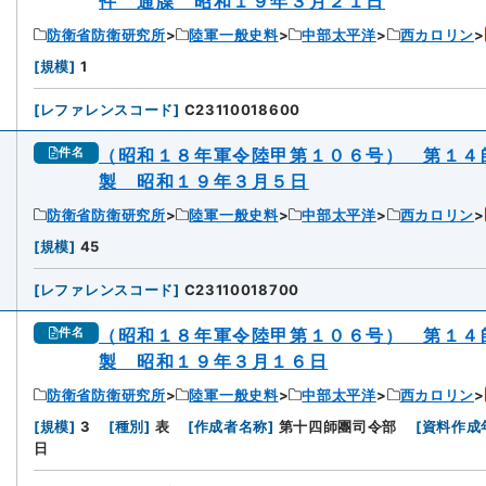
件 通牒 昭和１９年３月２１日
防衛省防衛研究所
陸軍一般史料
中部太平洋
西カロリン
[
規模
]
1
[
レファレンスコード
]
C23110018600
（昭和１８年軍令陸甲第１０６号） 第１４
件名
製 昭和１９年３月５日
防衛省防衛研究所
陸軍一般史料
中部太平洋
西カロリン
[
規模
]
45
[
レファレンスコード
]
C23110018700
（昭和１８年軍令陸甲第１０６号） 第１４
件名
製 昭和１９年３月１６日
防衛省防衛研究所
陸軍一般史料
中部太平洋
西カロリン
[
規模
]
3
[
種別
]
表
[
作成者名称
]
第十四師團司令部
[
資料作成
日