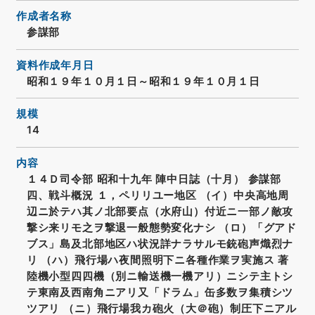
作成者名称
参謀部
資料作成年月日
昭和１９年１０月１日～昭和１９年１０月１日
規模
14
内容
１４Ｄ司令部 昭和十九年 陣中日誌（十月） 参謀部
四、戦斗概況 １，ペリリユー地区 （イ）中央高地周
辺ニ於テハ其ノ北部要点（水府山）付近ニ一部ノ敵攻
撃シ来リモ之ヲ撃退一般態勢変化ナシ （ロ）「グアド
ブス」島及北部地区ハ状況詳ナラサルモ銃砲声熾烈ナ
リ （ハ）飛行場ハ夜間照明下ニ各種作業ヲ実施ス 著
陸機小型四四機（別ニ輸送機一機アリ）ニシテ主トシ
テ東南及西南角ニアリ又「ドラム」缶多数ヲ集積シツ
ツアリ （ニ）飛行場我カ砲火（大＠砲）制圧下ニアル