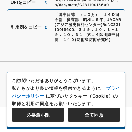
URIをコピー
p/das/meta/C23110015600
「
陣中日誌 （１０月） １４Ｄ司
令部 参謀部 昭和１９年
」
JACAR
(アジア歴史資料センター)
Ref.
C231
引用例をコピー
10015600
、
Ｓ１９．１０．１～１
９．１０．３１ 第１４師団陣中日
誌 １４Ｄ
(
防衛省防衛研究所
)
ご訪問いただきありがとうございます。
私たちがより良い情報を提供できるように、
プライ
バシーポリシー
に基づいたクッキー（Cookie）の
取得と利用に同意をお願いいたします。
必要最小限
全て同意
資料群階層を表示する