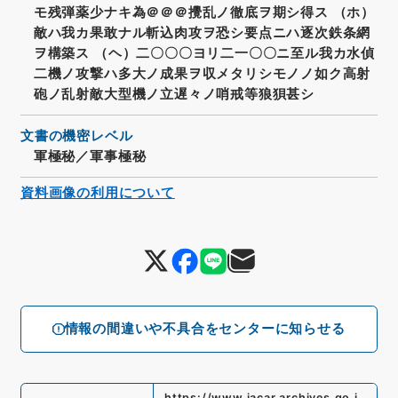
モ残弾薬少ナキ為＠＠＠攪乱ノ徹底ヲ期シ得ス （ホ）
敵ハ我カ果敢ナル斬込肉攻ヲ恐シ要点ニハ逐次鉄条網
ヲ構築ス （ヘ）二〇〇〇ヨリ二一〇〇ニ至ル我カ水偵
二機ノ攻撃ハ多大ノ成果ヲ収メタリシモノノ如ク高射
砲ノ乱射敵大型機ノ立遅々ノ哨戒等狼狽甚シ
文書の機密レベル
軍極秘／軍事極秘
資料画像の利用について
情報の間違いや不具合をセンターに知らせる
https://www.jacar.archives.go.j