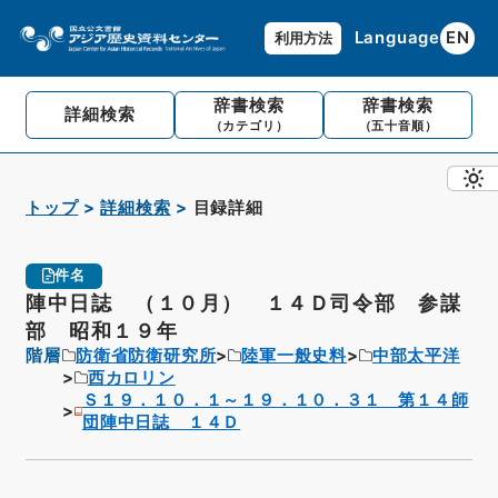
Language
EN
利用方法
辞書検索
辞書検索
詳細検索
（カテゴリ）
（五十音順）
トップ
詳細検索
目録詳細
件名
陣中日誌 （１０月） １４Ｄ司令部 参謀
部 昭和１９年
階層
防衛省防衛研究所
陸軍一般史料
中部太平洋
西カロリン
Ｓ１９．１０．１～１９．１０．３１ 第１４師
団陣中日誌 １４Ｄ