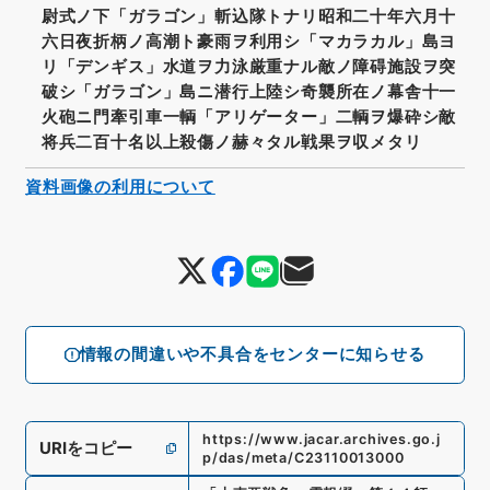
尉式ノ下「ガラゴン」斬込隊トナリ昭和二十年六月十
六日夜折柄ノ高潮ト豪雨ヲ利用シ「マカラカル」島ヨ
リ「デンギス」水道ヲ力泳厳重ナル敵ノ障碍施設ヲ突
破シ「ガラゴン」島ニ潜行上陸シ奇襲所在ノ幕舎十一
火砲ニ門牽引車一輌「アリゲーター」二輌ヲ爆砕シ敵
将兵二百十名以上殺傷ノ赫々タル戦果ヲ収メタリ
資料画像の利用について
情報の間違いや不具合をセンターに知らせる
https://www.jacar.archives.go.j
URIをコピー
p/das/meta/C23110013000