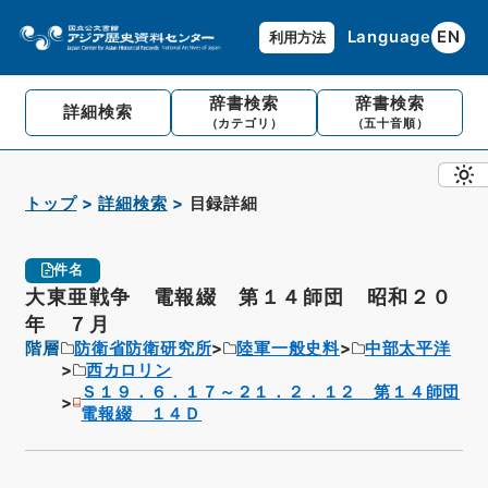
Language
EN
利用方法
辞書検索
辞書検索
詳細検索
（カテゴリ）
（五十音順）
トップ
詳細検索
目録詳細
件名
大東亜戦争 電報綴 第１４師団 昭和２０
年 ７月
階層
防衛省防衛研究所
陸軍一般史料
中部太平洋
西カロリン
Ｓ１９．６．１７～２１．２．１２ 第１４師団
電報綴 １４Ｄ