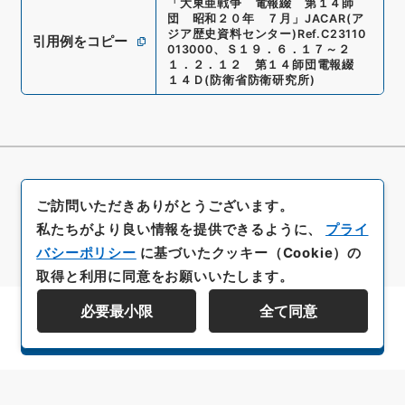
「
大東亜戦争 電報綴 第１４師
団 昭和２０年 ７月
」
JACAR(ア
ジア歴史資料センター)
Ref.
C23110
引用例をコピー
013000
、
Ｓ１９．６．１７～２
１．２．１２ 第１４師団電報綴
１４Ｄ
(
防衛省防衛研究所
)
ご訪問いただきありがとうございます。
私たちがより良い情報を提供できるように、
プライ
バシーポリシー
に基づいたクッキー（Cookie）の
取得と利用に同意をお願いいたします。
必要最小限
全て同意
資料群階層を表示する
All rights reserved/Copyright©