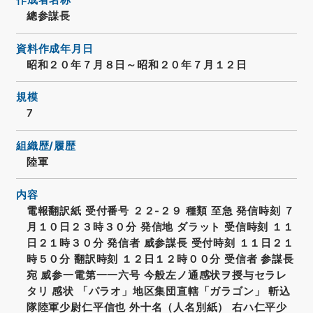
作成者名称
總参謀長
資料作成年月日
昭和２０年７月８日～昭和２０年７月１２日
規模
7
組織歴/履歴
陸軍
内容
電報翻訳紙 受付番号 ２２-２９ 種類 至急 発信時刻 ７
月１０日２３時３０分 発信地 ダラット 受信時刻 １１
日２１時３０分 発信者 威参謀長 受付時刻 １１日２１
時５０分 翻訳時刻 １２日１２時００分 受信者 参謀長
宛 威参一電第一一六号 今般左ノ通感状ヲ授与セラレ
タリ 感状 「パラオ」地区集団直轄「ガラゴン」 斬込
隊陸軍少尉仁平信也 外十名（人名別紙） 右ハ仁平少