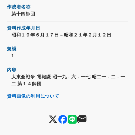
作成者名称
第十四師団
資料作成年月日
昭和１９年６月１７日～昭和２１年２月１２日
規模
1
内容
大東亜戦争 電報綴 昭一九．六．一七 昭二一．二．一
二 第１４師団
資料画像の利用について