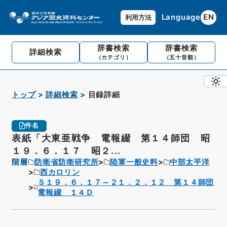
Language
EN
利用方法
辞書検索
辞書検索
詳細検索
（カテゴリ）
（五十音順）
トップ
詳細検索
目録詳細
件名
表紙「大東亜戦争 電報綴 第１４師団 昭
１９．６．１７ 昭２...
階層
防衛省防衛研究所
陸軍一般史料
中部太平洋
西カロリン
Ｓ１９．６．１７～２１．２．１２ 第１４師団
電報綴 １４Ｄ