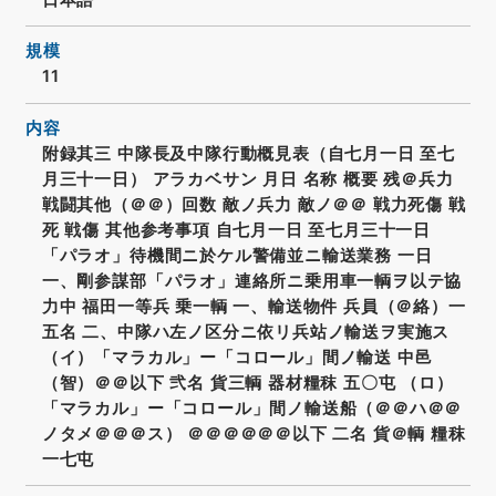
規模
11
内容
附録其三 中隊長及中隊行動概見表（自七月一日 至七
月三十一日） アラカベサン 月日 名称 概要 残＠兵力
戦闘其他（＠＠）回数 敵ノ兵力 敵ノ＠＠ 戦力死傷 戦
死 戦傷 其他参考事項 自七月一日 至七月三十一日
「パラオ」待機間ニ於ケル警備並ニ輸送業務 一日
一、剛参謀部「パラオ」連絡所ニ乗用車一輌ヲ以テ協
力中 福田一等兵 乗一輌 一、輸送物件 兵員（＠絡）一
五名 二、中隊ハ左ノ区分ニ依リ兵站ノ輸送ヲ実施ス
（イ）「マラカル」ー「コロール」間ノ輸送 中邑
（智）＠＠以下 弐名 貨三輌 器材糧秣 五〇屯 （ロ）
「マラカル」ー「コロール」間ノ輸送船（＠＠ハ＠＠
ノタメ＠＠＠ス） ＠＠＠＠＠＠以下 二名 貨＠輌 糧秣
一七屯