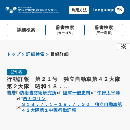
Language
EN
利用方法
辞書検索
辞書検索
詳細検索
（カテゴリ）
（五十音順）
トップ
詳細検索
目録詳細
件名
行動詳報 第２１号 独立自動車第４２大隊
第２大隊 昭和１８．...
階層
防衛省防衛研究所
陸軍一般史料
中部太平洋
西カロリン
Ｓ１８．７．１～１８．７．３０ 独立自動車第
４２大隊第１中隊行動詳報