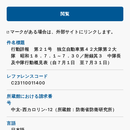
閲覧
マークがある場合は、外部サイトにリンクします。
件名標題
行動詳報 第２１号 独立自動車第４２大隊第２大
隊 昭和１８．７．１～７．３０／附録其３ 中隊長
及中隊行動概見表（自７月１日 至７月３１日）
レファレンスコード
C23110011400
所蔵館における請求番
号
中太-西カロリン-12（所蔵館：防衛省防衛研究所）
言語
日本語