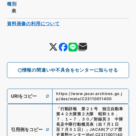
種別
表
資料画像の利用について
情報の間違いや不具合をセンターに知らせる
https://www.jacar.archives.go.j
URIをコピー
p/das/meta/C23110011400
「
行動詳報 第２１号 独立自動車
第４２大隊第２大隊 昭和１８．
７．１～７．３０／附録其３ 中隊
長及中隊行動概見表（自７月１日
引用例をコピー
至７月３１日）
」
JACAR(アジア歴
史資料センター)
Ref.
C2311001140