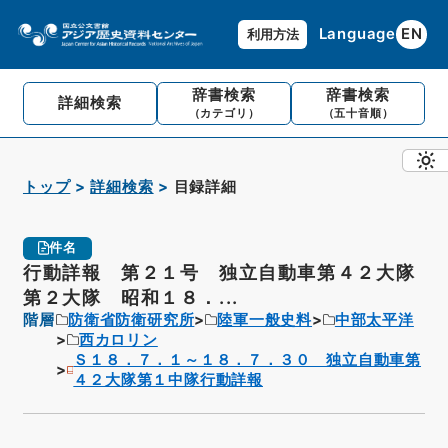
Language
EN
利用方法
辞書検索
辞書検索
詳細検索
（カテゴリ）
（五十音順）
トップ
詳細検索
目録詳細
件名
行動詳報 第２１号 独立自動車第４２大隊
第２大隊 昭和１８．...
階層
防衛省防衛研究所
陸軍一般史料
中部太平洋
西カロリン
Ｓ１８．７．１～１８．７．３０ 独立自動車第
４２大隊第１中隊行動詳報