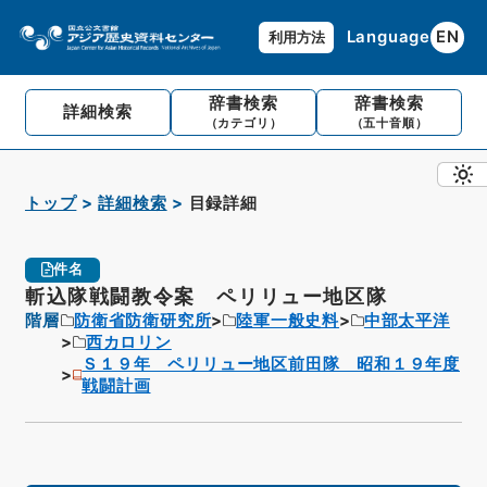
Language
EN
利用方法
辞書検索
辞書検索
詳細検索
（カテゴリ）
（五十音順）
トップ
詳細検索
目録詳細
件名
斬込隊戦闘教令案 ペリリュー地区隊
階層
防衛省防衛研究所
陸軍一般史料
中部太平洋
西カロリン
Ｓ１９年 ペリリュー地区前田隊 昭和１９年度
戦闘計画