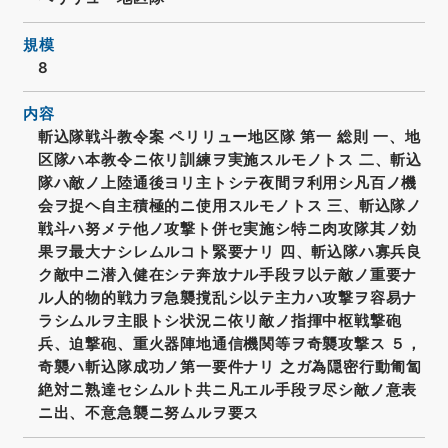
規模
8
内容
斬込隊戦斗教令案 ペリリュー地区隊 第一 総則 一、地
区隊ハ本教令ニ依リ訓練ヲ実施スルモノトス 二、斬込
隊ハ敵ノ上陸通後ヨリ主トシテ夜間ヲ利用シ凡百ノ機
会ヲ捉ヘ自主積極的ニ使用スルモノトス 三、斬込隊ノ
戦斗ハ努メテ他ノ攻撃ト併セ実施シ特ニ肉攻隊其ノ効
果ヲ最大ナシレムルコト緊要ナリ 四、斬込隊ハ寡兵良
ク敵中ニ潜入健在シテ奔放ナル手段ヲ以テ敵ノ重要ナ
ル人的物的戦力ヲ急襲撹乱シ以テ主力ハ攻撃ヲ容易ナ
ラシムルヲ主眼トシ状況ニ依リ敵ノ指揮中枢戦撃砲
兵、迫撃砲、重火器陣地通信機関等ヲ奇襲攻撃ス ５，
奇襲ハ斬込隊成功ノ第一要件ナリ 之ガ為隠密行動匍匐
絶対ニ熟達セシムルト共ニ凡エル手段ヲ尽シ敵ノ意表
ニ出、不意急襲ニ努ムルヲ要ス