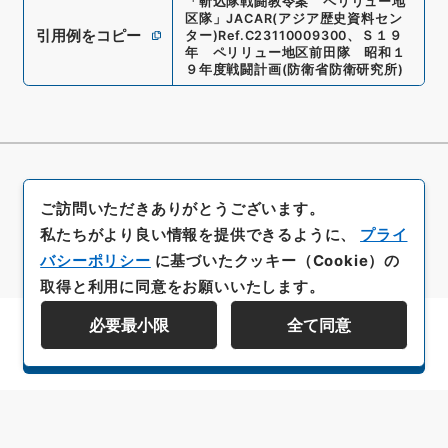
「
斬込隊戦闘教令案 ペリリュー地
区隊
」
JACAR(アジア歴史資料セン
引用例をコピー
ター)
Ref.
C23110009300
、
Ｓ１９
年 ペリリュー地区前田隊 昭和１
９年度戦闘計画
(
防衛省防衛研究所
)
ご訪問いただきありがとうございます。
私たちがより良い情報を提供できるように、
プライ
バシーポリシー
に基づいたクッキー（Cookie）の
取得と利用に同意をお願いいたします。
必要最小限
全て同意
資料群階層を表示する
All rights reserved/Copyright©
Japan Center for Asian Historical Records