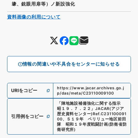
壕、銃眼用扉等）ノ新設強化
資料画像の利用について
情報の間違いや不具合をセンターに知らせる
https://www.jacar.archives.go.j
URIをコピー
p/das/meta/C23110009100
「
陣地施設補備強化に関する指示
昭１９．７．２２
」
JACAR(アジア
歴史資料センター)
Ref.
C231100091
引用例をコピー
00
、
Ｓ１９年 ペリリュー地区前田
隊 昭和１９年度戦闘計画
(
防衛省防
衛研究所
)