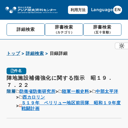
Language
EN
利用方法
辞書検索
辞書検索
詳細検索
（カテゴリ）
（五十音順）
トップ
詳細検索
目録詳細
件名
陣地施設補備強化に関する指示 昭１９．
７．２２
階層
防衛省防衛研究所
陸軍一般史料
中部太平洋
西カロリン
Ｓ１９年 ペリリュー地区前田隊 昭和１９年度
戦闘計画