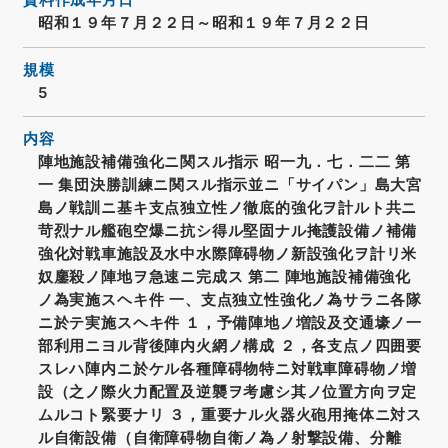
資料作成年月日
昭和１９年７月２２日～昭和１９年７月２２日
規模
5
内容
陣地施設補備強化ニ関スル指示 昭一九．七．二二 第
一 集団決勝訓練ニ関スル指示並ニ「サイパン」島大宮
島ノ戦訓ニ基キ支点独立性ノ徹底的強化ヲ計ルト共ニ
苛烈ナル艦砲空爆ニ抗シ得ル堅固ナル掩護設備ノ補備
強化対戦車施設及水中水際障碍物ノ新設強化ヲ計リ米
奴鏖殺ノ陣地ヲ急速ニ完成ス 第二 陣地施設補備強化
ノ為実施スヘキ件 一、支点独立性強化ノ為サラニ各隊
ニ於テ実施スヘキ件 １，予備陣地ノ増設及交通壕ノ一
部利用ニヨル背後陣内火網ノ構成 ２，各支点ノ四囲要
スレハ陣内ニ於ケル各種障碍物特ニ対戦車障碍物ノ増
設（之ノ際火力配置及逆襲ヲ考慮シ其ノ位置方向ヲ定
ムルコト緊要ナリ ３，重要ナル火器火砲用掩体ニ対ス
ル自衛設備（自衛障碍物自衛ノ為ノ射撃設備、分離